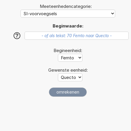
Meeteenhedencategorie:
Beginwaarde:
?
Begineenheid:
Gewenste eenheid: