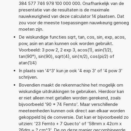
384 577 746 978 100 000 000. Onafhankelijk van de
presentatie van de resultaten is de maximale
nauwkeurigheid van deze calculator 14 plaatsen. Dat
zou voor de meeste toepassingen nauwkeurig genoeg
moeten zijn.
De wiskundige functies sqrt, tan, cos, sin, exp, acos,
pow, asin en atan kunnen ook worden gebruikt.
Voorbeeld: 3 pow 2, 2 exp 3, acos(1), asin(1/2),
tan(90°), sin(90), sqrt(4), sin(π/2), cos(pi/2) of
atan(1/4)
In plaats van '4^3' kun je ook '4 exp 3' of '4 pow 3'
schrijven.
Bovendien maakt de rekenmachine het mogelijk om
wiskundige uitdrukkingen te gebruiken. Hierdoor kan
er niet alleen met getallen worden gerekend, zoals
bijvoorbeeld '90 * 74 Femto'. Maar verschillende
meeteenheden kunnen ook direct aan elkaar worden
gekoppeld bij de conversie. Dat kan er bijvoorbeeld zo
uitzien: '23 Femto + 7 Quecto' of '58mm x 42cm x
26dm = ? cm^3'. De op deze manier gecombineerde