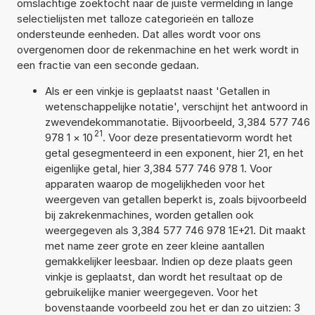
omslachtige zoektocht naar de juiste vermelding in lange
selectielijsten met talloze categorieën en talloze
ondersteunde eenheden. Dat alles wordt voor ons
overgenomen door de rekenmachine en het werk wordt in
een fractie van een seconde gedaan.
Als er een vinkje is geplaatst naast 'Getallen in
wetenschappelijke notatie', verschijnt het antwoord in
zwevendekommanotatie. Bijvoorbeeld, 3,384 577 746
21
978 1
×
10
. Voor deze presentatievorm wordt het
getal gesegmenteerd in een exponent, hier 21, en het
eigenlijke getal, hier 3,384 577 746 978 1. Voor
apparaten waarop de mogelijkheden voor het
weergeven van getallen beperkt is, zoals bijvoorbeeld
bij zakrekenmachines, worden getallen ook
weergegeven als 3,384 577 746 978 1E+21. Dit maakt
met name zeer grote en zeer kleine aantallen
gemakkelijker leesbaar. Indien op deze plaats geen
vinkje is geplaatst, dan wordt het resultaat op de
gebruikelijke manier weergegeven. Voor het
bovenstaande voorbeeld zou het er dan zo uitzien: 3