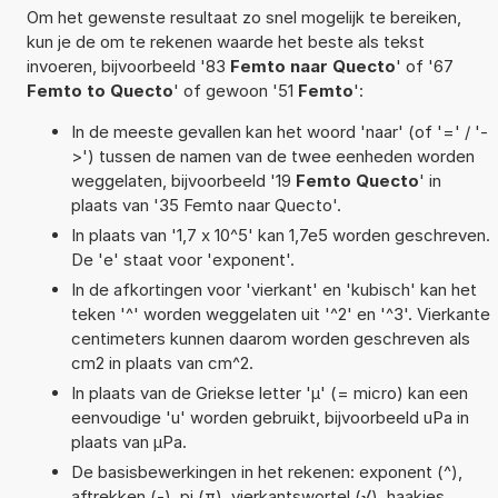
Om het gewenste resultaat zo snel mogelijk te bereiken,
kun je de om te rekenen waarde het beste als tekst
invoeren, bijvoorbeeld '83
Femto naar Quecto
' of '67
Femto to Quecto
' of gewoon '51
Femto
':
In de meeste gevallen kan het woord 'naar' (of '=' / '-
>') tussen de namen van de twee eenheden worden
weggelaten, bijvoorbeeld '19
Femto Quecto
' in
plaats van '35 Femto naar Quecto'.
In plaats van '1,7 x 10^5' kan 1,7e5 worden geschreven.
De 'e' staat voor 'exponent'.
In de afkortingen voor 'vierkant' en 'kubisch' kan het
teken '^' worden weggelaten uit '^2' en '^3'. Vierkante
centimeters kunnen daarom worden geschreven als
cm2 in plaats van cm^2.
In plaats van de Griekse letter 'µ' (= micro) kan een
eenvoudige 'u' worden gebruikt, bijvoorbeeld uPa in
plaats van µPa.
De basisbewerkingen in het rekenen: exponent (^),
aftrekken (-), pi (π), vierkantswortel (√), haakjes,