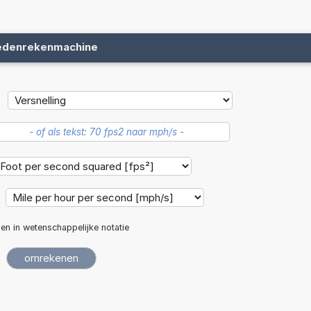
edenrekenmachine
len in wetenschappelijke notatie