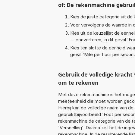
of: De rekenmachine gebrui
Kies de juiste categorie uit de k
Voer vervolgens de waarde in d
Kies uit de keuzelijst de eenh
-- converteren, in dit geval '
Fo
Kies ten slotte de eenheid waa
geval '
Mile per hour per secon
Gebruik de volledige krach
om te rekenen
Met deze rekenmachine is het mogeli
meeteenheid die moet worden geconv
Hierbij kan de volledige naam van de
gebruiktbijvoorbeeld 'Foot per secon
rekenmachine de categorie van de te
'Versnelling'. Daarna zet het de ing
rekenmachine. In de resulterende lijs