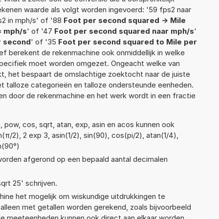
rekenen waarde als volgt worden ingevoerd: '59 fps2 naar
s2 in mph/s' of '88
Foot per second squared -> Mile
= mph/s
' of '47
Foot per second squared naar mph/s
'
r second
' of '35
Foot per second squared to Mile per
atief berekent de rekenmachine ook onmiddellijk in welke
 specifiek moet worden omgezet. Ongeacht welke van
, het bespaart de omslachtige zoektocht naar de juiste
met talloze categorieën en talloze ondersteunde eenheden.
n door de rekenmachine en het werk wordt in een fractie
, pow, cos, sqrt, atan, exp, asin en acos kunnen ook
π/2), 2 exp 3, asin(1/2), sin(90), cos(pi/2), atan(1/4),
n(90°)
 worden afgerond op een bepaald aantal decimalen
qrt 25' schrijven.
ne het mogelijk om wiskundige uitdrukkingen te
t alleen met getallen worden gerekend, zoals bijvoorbeeld
ende meeteenheden kunnen ook direct aan elkaar worden