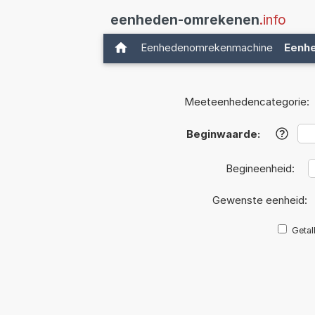
eenheden-omrekenen
.info
Eenhedenomrekenmachine
Eenh
Meeteenhedencategorie:
Beginwaarde:
?
Begineenheid:
Gewenste eenheid:
Getal