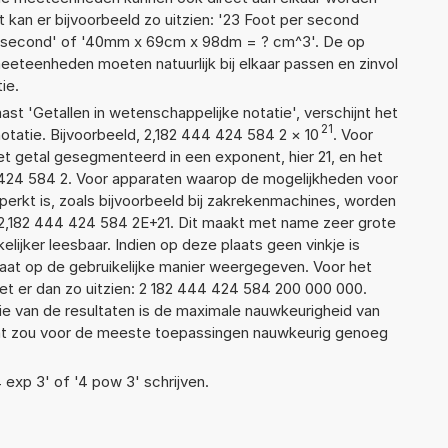
 kan er bijvoorbeeld zo uitzien: '23 Foot per second
er second' of '40mm x 69cm x 98dm = ? cm^3'. De op
teenheden moeten natuurlijk bij elkaar passen en zinvol
ie.
aast 'Getallen in wetenschappelijke notatie', verschijnt het
21
atie. Bijvoorbeeld, 2,182 444 424 584 2
×
10
. Voor
t getal gesegmenteerd in een exponent, hier 21, en het
44 424 584 2. Voor apparaten waarop de mogelijkheden voor
erkt is, zoals bijvoorbeeld bij zakrekenmachines, worden
2,182 444 424 584 2E+21. Dit maakt met name zeer grote
elijker leesbaar. Indien op deze plaats geen vinkje is
taat op de gebruikelijke manier weergegeven. Voor het
t er dan zo uitzien: 2 182 444 424 584 200 000 000.
ie van de resultaten is de maximale nauwkeurigheid van
Dat zou voor de meeste toepassingen nauwkeurig genoeg
4 exp 3' of '4 pow 3' schrijven.