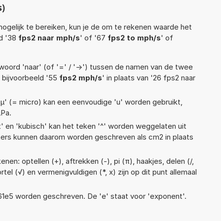
s)
ogelijk te bereiken, kun je de om te rekenen waarde het
ld '38
fps2 naar mph/s
' of '67
fps2 to mph/s
' of
woord 'naar' (of '=' / '->') tussen de namen van de twee
bijvoorbeeld '55
fps2 mph/s
' in plaats van '26 fps2 naar
 'µ' (= micro) kan een eenvoudige 'u' worden gebruikt,
µPa.
t' en 'kubisch' kan het teken '^' worden weggelaten uit
eters kunnen daarom worden geschreven als cm2 in plaats
en: optellen (+), aftrekken (-), pi (π), haakjes, delen (/,
rtel (√) en vermenigvuldigen (*, x) zijn op dit punt allemaal
 1,61e5 worden geschreven. De 'e' staat voor 'exponent'.