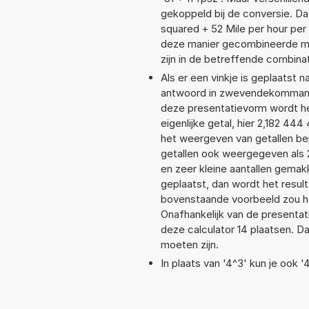
gekoppeld bij de conversie. Dat
squared + 52 Mile per hour p
deze manier gecombineerde mee
zijn in de betreffende combinat
Als er een vinkje is geplaatst n
antwoord in zwevendekommanot
deze presentatievorm wordt he
eigenlijke getal, hier 2,182 4
het weergeven van getallen bep
getallen ook weergegeven als 
en zeer kleine aantallen gemakk
geplaatst, dan wordt het resul
bovenstaande voorbeeld zou he
Onafhankelijk van de presentat
deze calculator 14 plaatsen. 
moeten zijn.
In plaats van '4^3' kun je ook '