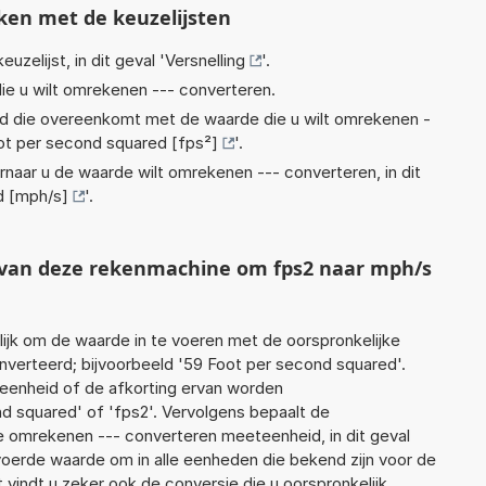
ken met de keuzelijsten
euzelijst, in dit geval '
Versnelling
'.
ie u wilt omrekenen --- converteren.
eid die overeenkomt met de waarde die u wilt omrekenen -
ot per second squared [fps²]
'.
rnaar u de waarde wilt omrekenen --- converteren, in dit
d [mph/s]
'.
t van deze rekenmachine om fps2 naar mph/s
jk om de waarde in te voeren met de oorspronkelijke
erteerd; bijvoorbeeld '59 Foot per second squared'.
 eenheid of de afkorting ervan worden
d squared' of 'fps2'. Vervolgens bepaalt de
 omrekenen --- converteren meeteenheid, in dit geval
evoerde waarde om in alle eenheden die bekend zijn voor de
t vindt u zeker ook de conversie die u oorspronkelijk