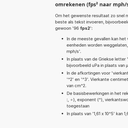
omrekenen (fps² naar mph/
Om het gewenste resultaat zo snel m
beste als tekst invoeren, bijvoorbee
gewoon '96
fps2
':
In de meeste gevallen kan het 
eenheden worden weggelaten, 
mph/s'.
In plaats van de Griekse letter
bijvoorbeeld uPa in plaats van 
In de afkortingen voor 'vierkan
'^2' en '^3'. Vierkante centim
van cm^2.
De basisbewerkingen in het reken
:, ÷), exponent (^), vierkantswo
toegestaan
In plaats van '1,61 x 10^5' kan