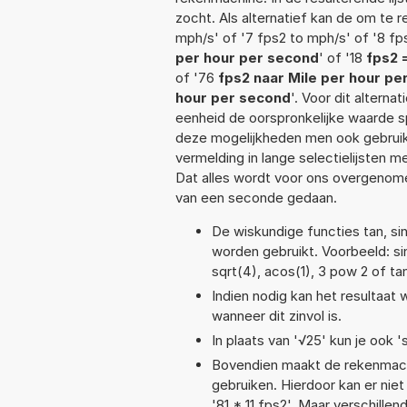
zocht. Als alternatief kan de om te 
mph/s' of '7 fps2 to mph/s' of '8 fp
per hour per second
' of '18
fps2 
of '76
fps2 naar Mile per hour pe
hour per second
'. Voor dit altern
eenheid de oorspronkelijke waarde
deze mogelijkheden men ook gebruikt
vermelding in lange selectielijsten 
Dat alles wordt voor ons overgenome
van een seconde gedaan.
De wiskundige functies tan, sin
worden gebruikt. Voorbeeld: sin(
sqrt(4), acos(1), 3 pow 2 of ta
Indien nodig kan het resultaat
wanneer dit zinvol is.
In plaats van '√25' kun je ook 's
Bovendien maakt de rekenmachi
gebruiken. Hierdoor kan er nie
'81 * 11 fps2'. Maar verschill