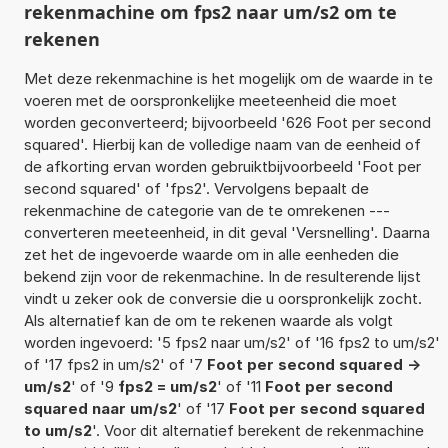
rekenmachine om fps2 naar um/s2 om te
rekenen
Met deze rekenmachine is het mogelijk om de waarde in te
voeren met de oorspronkelijke meeteenheid die moet
worden geconverteerd; bijvoorbeeld '626 Foot per second
squared'. Hierbij kan de volledige naam van de eenheid of
de afkorting ervan worden gebruiktbijvoorbeeld 'Foot per
second squared' of 'fps2'. Vervolgens bepaalt de
rekenmachine de categorie van de te omrekenen ---
converteren meeteenheid, in dit geval 'Versnelling'. Daarna
zet het de ingevoerde waarde om in alle eenheden die
bekend zijn voor de rekenmachine. In de resulterende lijst
vindt u zeker ook de conversie die u oorspronkelijk zocht.
Als alternatief kan de om te rekenen waarde als volgt
worden ingevoerd: '5 fps2 naar um/s2' of '16 fps2 to um/s2'
of '17 fps2 in um/s2' of '7
Foot per second squared ->
um/s2
' of '9
fps2 = um/s2
' of '11
Foot per second
squared naar um/s2
' of '17
Foot per second squared
to um/s2
'. Voor dit alternatief berekent de rekenmachine