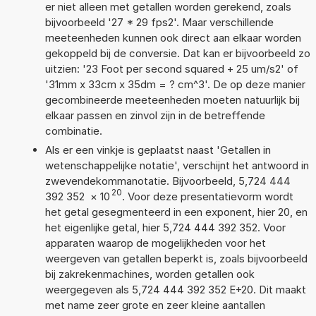
er niet alleen met getallen worden gerekend, zoals
bijvoorbeeld '27 * 29 fps2'. Maar verschillende
meeteenheden kunnen ook direct aan elkaar worden
gekoppeld bij de conversie. Dat kan er bijvoorbeeld zo
uitzien: '23 Foot per second squared + 25 um/s2' of
'31mm x 33cm x 35dm = ? cm^3'. De op deze manier
gecombineerde meeteenheden moeten natuurlijk bij
elkaar passen en zinvol zijn in de betreffende
combinatie.
Als er een vinkje is geplaatst naast 'Getallen in
wetenschappelijke notatie', verschijnt het antwoord in
zwevendekommanotatie. Bijvoorbeeld, 5,724 444
20
392 352
×
10
. Voor deze presentatievorm wordt
het getal gesegmenteerd in een exponent, hier 20, en
het eigenlijke getal, hier 5,724 444 392 352. Voor
apparaten waarop de mogelijkheden voor het
weergeven van getallen beperkt is, zoals bijvoorbeeld
bij zakrekenmachines, worden getallen ook
weergegeven als 5,724 444 392 352 E+20. Dit maakt
met name zeer grote en zeer kleine aantallen