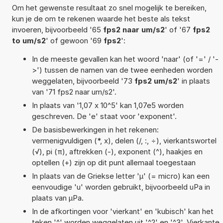
Om het gewenste resultaat zo snel mogelijk te bereiken,
kun je de om te rekenen waarde het beste als tekst
invoeren, bijvoorbeeld '65
fps2 naar um/s2
' of '67
fps2
to um/s2
' of gewoon '69
fps2
':
In de meeste gevallen kan het woord 'naar' (of '=' / '-
>') tussen de namen van de twee eenheden worden
weggelaten, bijvoorbeeld '73
fps2 um/s2
' in plaats
van '71 fps2 naar um/s2'.
In plaats van '1,07 x 10^5' kan 1,07e5 worden
geschreven. De 'e' staat voor 'exponent'.
De basisbewerkingen in het rekenen:
vermenigvuldigen (*, x), delen (/, :, ÷), vierkantswortel
(√), pi (π), aftrekken (-), exponent (^), haakjes en
optellen (+) zijn op dit punt allemaal toegestaan
In plaats van de Griekse letter 'µ' (= micro) kan een
eenvoudige 'u' worden gebruikt, bijvoorbeeld uPa in
plaats van µPa.
In de afkortingen voor 'vierkant' en 'kubisch' kan het
teken '^' worden weggelaten uit '^2' en '^3'. Vierkante