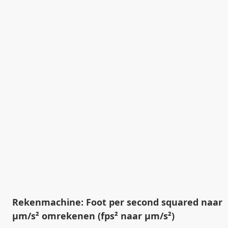
Rekenmachine: Foot per second squared naar
µm/s² omrekenen (fps² naar µm/s²)