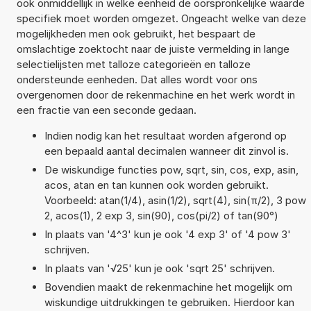
ook onmiddellijk in welke eenheid de oorspronkelijke waarde
specifiek moet worden omgezet. Ongeacht welke van deze
mogelijkheden men ook gebruikt, het bespaart de
omslachtige zoektocht naar de juiste vermelding in lange
selectielijsten met talloze categorieën en talloze
ondersteunde eenheden. Dat alles wordt voor ons
overgenomen door de rekenmachine en het werk wordt in
een fractie van een seconde gedaan.
Indien nodig kan het resultaat worden afgerond op
een bepaald aantal decimalen wanneer dit zinvol is.
De wiskundige functies pow, sqrt, sin, cos, exp, asin,
acos, atan en tan kunnen ook worden gebruikt.
Voorbeeld: atan(1/4), asin(1/2), sqrt(4), sin(π/2), 3 pow
2, acos(1), 2 exp 3, sin(90), cos(pi/2) of tan(90°)
In plaats van '4^3' kun je ook '4 exp 3' of '4 pow 3'
schrijven.
In plaats van '√25' kun je ook 'sqrt 25' schrijven.
Bovendien maakt de rekenmachine het mogelijk om
wiskundige uitdrukkingen te gebruiken. Hierdoor kan