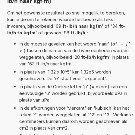
lb/h naar kgf·m)
Om het gewenste resultaat zo snel mogelijk te bereiken,
kun je de om te rekenen waarde het beste als tekst
invoeren, bijvoorbeeld '69
ft-lb/h naar kgfm
' of '34
ft-
lb/h to kgfm
' of gewoon '98
ft-lb/h
':
In de meeste gevallen kan het woord 'naar' (of '=' / '-
>') tussen de namen van de twee eenheden worden
weggelaten, bijvoorbeeld '28
ft-lb/h kgfm
' in plaats
van '63 ft-lb/h naar kgfm'.
In plaats van '1,32 x 10^5' kan 1,32e5 worden
geschreven. De 'e' staat voor 'exponent'.
In plaats van de Griekse letter 'µ' (= micro) kan een
eenvoudige 'u' worden gebruikt, bijvoorbeeld uPa in
plaats van µPa.
In de afkortingen voor 'vierkant' en 'kubisch' kan het
teken '^' worden weggelaten uit '^2' en '^3'. Vierkante
centimeters kunnen daarom worden geschreven als
cm2 in plaats van cm^2.