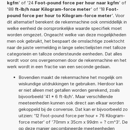
kgfm
' of '24
Foot-pound force per hour naar kgfm
' of
'88
ft-lb/h naar Kilogram-force meter
' of '18
Foot-
pound force per hour to Kilogram-force meter
'. Voor
dit alternatief berekent de rekenmachine ook onmiddellijk in
welke eenheid de oorspronkelijke waarde specifiek moet
worden omgezet. Ongeacht welke van deze mogelijkheden
men ook gebruikt, het bespaart de omslachtige zoektocht
naar de juiste vermelding in lange selectielijsten met talloze
categorieën en talloze ondersteunde eenheden. Dat alles
wordt voor ons overgenomen door de rekenmachine en het
werk wordt in een fractie van een seconde gedaan.
Bovendien maakt de rekenmachine het mogelijk om
wiskundige uitdrukkingen te gebruiken. Hierdoor kan
er niet alleen met getallen worden gerekend, zoals
bijvoorbeeld '41 * 6 ft-lb/h'. Maar verschillende
meeteenheden kunnen ook direct aan elkaar worden
gekoppeld bij de conversie. Dat kan er bijvoorbeeld zo
uitzien: '12 Foot-pound force per hour + 76 Kilogram-
force meter' of '70mm x 35cm x 99dm = ? cm^3'. De
op deze manier gecombineerde meeteenheden