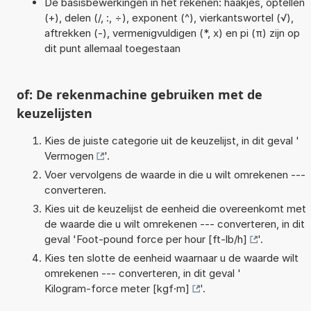
De basisbewerkingen in het rekenen: haakjes, optellen
(+), delen (/, :, ÷), exponent (^), vierkantswortel (√),
aftrekken (-), vermenigvuldigen (*, x) en pi (π) zijn op
dit punt allemaal toegestaan
of: De rekenmachine gebruiken met de
keuzelijsten
Kies de juiste categorie uit de keuzelijst, in dit geval '
Vermogen
'.
Voer vervolgens de waarde in die u wilt omrekenen ---
converteren.
Kies uit de keuzelijst de eenheid die overeenkomt met
de waarde die u wilt omrekenen --- converteren, in dit
geval '
Foot-pound force per hour [ft-lb/h]
'.
Kies ten slotte de eenheid waarnaar u de waarde wilt
omrekenen --- converteren, in dit geval '
Kilogram-force meter [kgf·m]
'.