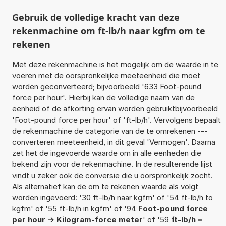
Gebruik de volledige kracht van deze
rekenmachine om ft-lb/h naar kgfm om te
rekenen
Met deze rekenmachine is het mogelijk om de waarde in te
voeren met de oorspronkelijke meeteenheid die moet
worden geconverteerd; bijvoorbeeld '633 Foot-pound
force per hour'. Hierbij kan de volledige naam van de
eenheid of de afkorting ervan worden gebruiktbijvoorbeeld
'Foot-pound force per hour' of 'ft-lb/h'. Vervolgens bepaalt
de rekenmachine de categorie van de te omrekenen ---
converteren meeteenheid, in dit geval 'Vermogen'. Daarna
zet het de ingevoerde waarde om in alle eenheden die
bekend zijn voor de rekenmachine. In de resulterende lijst
vindt u zeker ook de conversie die u oorspronkelijk zocht.
Als alternatief kan de om te rekenen waarde als volgt
worden ingevoerd: '30 ft-lb/h naar kgfm' of '54 ft-lb/h to
kgfm' of '55 ft-lb/h in kgfm' of '94
Foot-pound force
per hour -> Kilogram-force meter
' of '59
ft-lb/h =