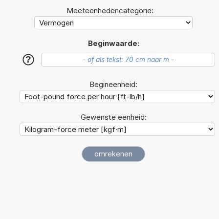
Meeteenhedencategorie:
Beginwaarde:
?
Begineenheid:
Gewenste eenheid: