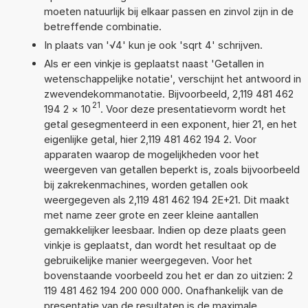
moeten natuurlijk bij elkaar passen en zinvol zijn in de
betreffende combinatie.
In plaats van '√4' kun je ook 'sqrt 4' schrijven.
Als er een vinkje is geplaatst naast 'Getallen in
wetenschappelijke notatie', verschijnt het antwoord in
zwevendekommanotatie. Bijvoorbeeld, 2,119 481 462
21
194 2
×
10
. Voor deze presentatievorm wordt het
getal gesegmenteerd in een exponent, hier 21, en het
eigenlijke getal, hier 2,119 481 462 194 2. Voor
apparaten waarop de mogelijkheden voor het
weergeven van getallen beperkt is, zoals bijvoorbeeld
bij zakrekenmachines, worden getallen ook
weergegeven als 2,119 481 462 194 2E+21. Dit maakt
met name zeer grote en zeer kleine aantallen
gemakkelijker leesbaar. Indien op deze plaats geen
vinkje is geplaatst, dan wordt het resultaat op de
gebruikelijke manier weergegeven. Voor het
bovenstaande voorbeeld zou het er dan zo uitzien: 2
119 481 462 194 200 000 000. Onafhankelijk van de
presentatie van de resultaten is de maximale