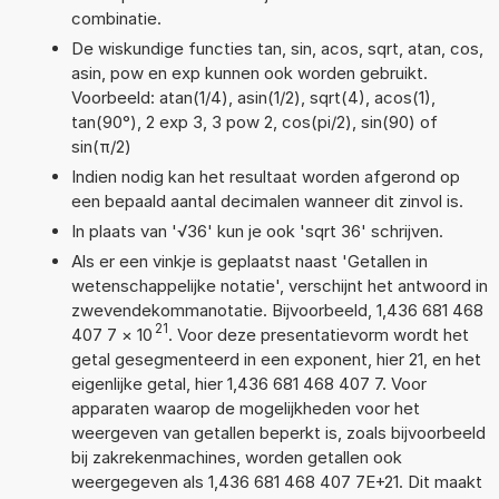
combinatie.
De wiskundige functies tan, sin, acos, sqrt, atan, cos,
asin, pow en exp kunnen ook worden gebruikt.
Voorbeeld: atan(1/4), asin(1/2), sqrt(4), acos(1),
tan(90°), 2 exp 3, 3 pow 2, cos(pi/2), sin(90) of
sin(π/2)
Indien nodig kan het resultaat worden afgerond op
een bepaald aantal decimalen wanneer dit zinvol is.
In plaats van '√36' kun je ook 'sqrt 36' schrijven.
Als er een vinkje is geplaatst naast 'Getallen in
wetenschappelijke notatie', verschijnt het antwoord in
zwevendekommanotatie. Bijvoorbeeld, 1,436 681 468
21
407 7
×
10
. Voor deze presentatievorm wordt het
getal gesegmenteerd in een exponent, hier 21, en het
eigenlijke getal, hier 1,436 681 468 407 7. Voor
apparaten waarop de mogelijkheden voor het
weergeven van getallen beperkt is, zoals bijvoorbeeld
bij zakrekenmachines, worden getallen ook
weergegeven als 1,436 681 468 407 7E+21. Dit maakt