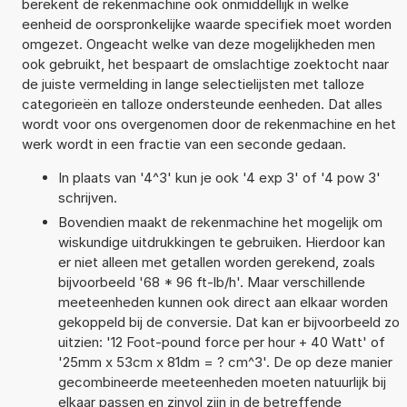
berekent de rekenmachine ook onmiddellijk in welke
eenheid de oorspronkelijke waarde specifiek moet worden
omgezet. Ongeacht welke van deze mogelijkheden men
ook gebruikt, het bespaart de omslachtige zoektocht naar
de juiste vermelding in lange selectielijsten met talloze
categorieën en talloze ondersteunde eenheden. Dat alles
wordt voor ons overgenomen door de rekenmachine en het
werk wordt in een fractie van een seconde gedaan.
In plaats van '4^3' kun je ook '4 exp 3' of '4 pow 3'
schrijven.
Bovendien maakt de rekenmachine het mogelijk om
wiskundige uitdrukkingen te gebruiken. Hierdoor kan
er niet alleen met getallen worden gerekend, zoals
bijvoorbeeld '68 * 96 ft-lb/h'. Maar verschillende
meeteenheden kunnen ook direct aan elkaar worden
gekoppeld bij de conversie. Dat kan er bijvoorbeeld zo
uitzien: '12 Foot-pound force per hour + 40 Watt' of
'25mm x 53cm x 81dm = ? cm^3'. De op deze manier
gecombineerde meeteenheden moeten natuurlijk bij
elkaar passen en zinvol zijn in de betreffende