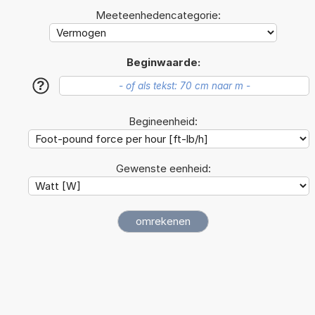
Meeteenhedencategorie:
Beginwaarde:
?
Begineenheid:
Gewenste eenheid: