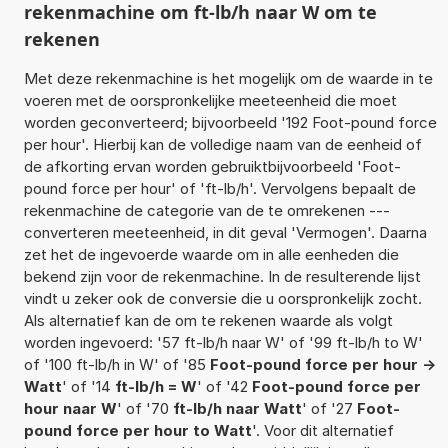
rekenmachine om ft-lb/h naar W om te
rekenen
Met deze rekenmachine is het mogelijk om de waarde in te
voeren met de oorspronkelijke meeteenheid die moet
worden geconverteerd; bijvoorbeeld '192 Foot-pound force
per hour'. Hierbij kan de volledige naam van de eenheid of
de afkorting ervan worden gebruiktbijvoorbeeld 'Foot-
pound force per hour' of 'ft-lb/h'. Vervolgens bepaalt de
rekenmachine de categorie van de te omrekenen ---
converteren meeteenheid, in dit geval 'Vermogen'. Daarna
zet het de ingevoerde waarde om in alle eenheden die
bekend zijn voor de rekenmachine. In de resulterende lijst
vindt u zeker ook de conversie die u oorspronkelijk zocht.
Als alternatief kan de om te rekenen waarde als volgt
worden ingevoerd: '57 ft-lb/h naar W' of '99 ft-lb/h to W'
of '100 ft-lb/h in W' of '85
Foot-pound force per hour ->
Watt
' of '14
ft-lb/h = W
' of '42
Foot-pound force per
hour naar W
' of '70
ft-lb/h naar Watt
' of '27
Foot-
pound force per hour to Watt
'. Voor dit alternatief