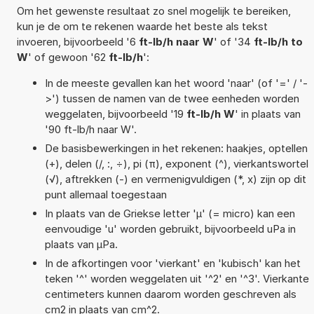
Om het gewenste resultaat zo snel mogelijk te bereiken,
kun je de om te rekenen waarde het beste als tekst
invoeren, bijvoorbeeld '6
ft-lb/h naar W
' of '34
ft-lb/h to
W
' of gewoon '62
ft-lb/h
':
In de meeste gevallen kan het woord 'naar' (of '=' / '-
>') tussen de namen van de twee eenheden worden
weggelaten, bijvoorbeeld '19
ft-lb/h W
' in plaats van
'90 ft-lb/h naar W'.
De basisbewerkingen in het rekenen: haakjes, optellen
(+), delen (/, :, ÷), pi (π), exponent (^), vierkantswortel
(√), aftrekken (-) en vermenigvuldigen (*, x) zijn op dit
punt allemaal toegestaan
In plaats van de Griekse letter 'µ' (= micro) kan een
eenvoudige 'u' worden gebruikt, bijvoorbeeld uPa in
plaats van µPa.
In de afkortingen voor 'vierkant' en 'kubisch' kan het
teken '^' worden weggelaten uit '^2' en '^3'. Vierkante
centimeters kunnen daarom worden geschreven als
cm2 in plaats van cm^2.