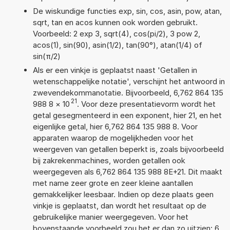
De wiskundige functies exp, sin, cos, asin, pow, atan,
sqrt, tan en acos kunnen ook worden gebruikt.
Voorbeeld: 2 exp 3, sqrt(4), cos(pi/2), 3 pow 2,
acos(1), sin(90), asin(1/2), tan(90°), atan(1/4) of
sin(π/2)
Als er een vinkje is geplaatst naast 'Getallen in
wetenschappelijke notatie', verschijnt het antwoord in
zwevendekommanotatie. Bijvoorbeeld, 6,762 864 135
21
988 8
×
10
. Voor deze presentatievorm wordt het
getal gesegmenteerd in een exponent, hier 21, en het
eigenlijke getal, hier 6,762 864 135 988 8. Voor
apparaten waarop de mogelijkheden voor het
weergeven van getallen beperkt is, zoals bijvoorbeeld
bij zakrekenmachines, worden getallen ook
weergegeven als 6,762 864 135 988 8E+21. Dit maakt
met name zeer grote en zeer kleine aantallen
gemakkelijker leesbaar. Indien op deze plaats geen
vinkje is geplaatst, dan wordt het resultaat op de
gebruikelijke manier weergegeven. Voor het
bovenstaande voorbeeld zou het er dan zo uitzien: 6