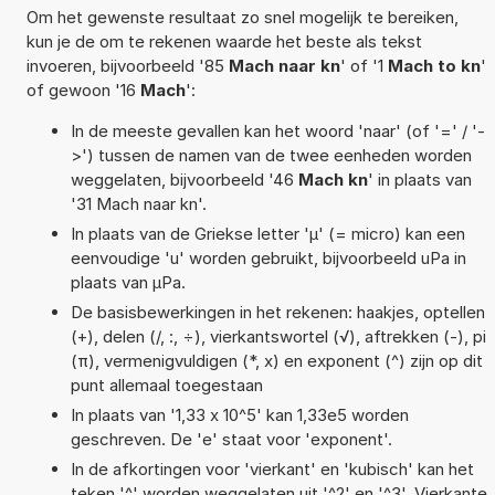
Om het gewenste resultaat zo snel mogelijk te bereiken,
kun je de om te rekenen waarde het beste als tekst
invoeren, bijvoorbeeld '85
Mach naar kn
' of '1
Mach to kn
'
of gewoon '16
Mach
':
In de meeste gevallen kan het woord 'naar' (of '=' / '-
>') tussen de namen van de twee eenheden worden
weggelaten, bijvoorbeeld '46
Mach kn
' in plaats van
'31 Mach naar kn'.
In plaats van de Griekse letter 'µ' (= micro) kan een
eenvoudige 'u' worden gebruikt, bijvoorbeeld uPa in
plaats van µPa.
De basisbewerkingen in het rekenen: haakjes, optellen
(+), delen (/, :, ÷), vierkantswortel (√), aftrekken (-), pi
(π), vermenigvuldigen (*, x) en exponent (^) zijn op dit
punt allemaal toegestaan
In plaats van '1,33 x 10^5' kan 1,33e5 worden
geschreven. De 'e' staat voor 'exponent'.
In de afkortingen voor 'vierkant' en 'kubisch' kan het
teken '^' worden weggelaten uit '^2' en '^3'. Vierkante