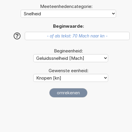
Meeteenhedencategorie:
Beginwaarde:
?
Begineenheid:
Gewenste eenheid: