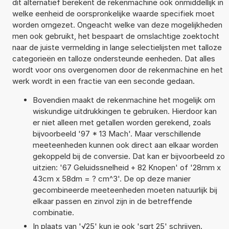
dit alternatief berekent de rekenmachine ook onmiddellijk in
welke eenheid de oorspronkelijke waarde specifiek moet
worden omgezet. Ongeacht welke van deze mogelijkheden
men ook gebruikt, het bespaart de omslachtige zoektocht
naar de juiste vermelding in lange selectielijsten met talloze
categorieën en talloze ondersteunde eenheden. Dat alles
wordt voor ons overgenomen door de rekenmachine en het
werk wordt in een fractie van een seconde gedaan.
Bovendien maakt de rekenmachine het mogelijk om
wiskundige uitdrukkingen te gebruiken. Hierdoor kan
er niet alleen met getallen worden gerekend, zoals
bijvoorbeeld '97 * 13 Mach'. Maar verschillende
meeteenheden kunnen ook direct aan elkaar worden
gekoppeld bij de conversie. Dat kan er bijvoorbeeld zo
uitzien: '67 Geluidssnelheid + 82 Knopen' of '28mm x
43cm x 58dm = ? cm^3'. De op deze manier
gecombineerde meeteenheden moeten natuurlijk bij
elkaar passen en zinvol zijn in de betreffende
combinatie.
In plaats van '√25' kun je ook 'sqrt 25' schrijven.