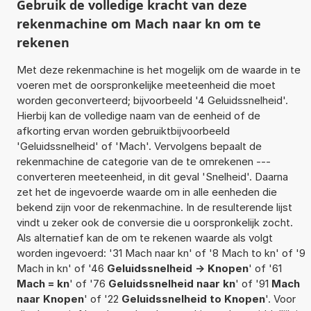
Gebruik de volledige kracht van deze
rekenmachine om Mach naar kn om te
rekenen
Met deze rekenmachine is het mogelijk om de waarde in te
voeren met de oorspronkelijke meeteenheid die moet
worden geconverteerd; bijvoorbeeld '4 Geluidssnelheid'.
Hierbij kan de volledige naam van de eenheid of de
afkorting ervan worden gebruiktbijvoorbeeld
'Geluidssnelheid' of 'Mach'. Vervolgens bepaalt de
rekenmachine de categorie van de te omrekenen ---
converteren meeteenheid, in dit geval 'Snelheid'. Daarna
zet het de ingevoerde waarde om in alle eenheden die
bekend zijn voor de rekenmachine. In de resulterende lijst
vindt u zeker ook de conversie die u oorspronkelijk zocht.
Als alternatief kan de om te rekenen waarde als volgt
worden ingevoerd: '31 Mach naar kn' of '8 Mach to kn' of '9
Mach in kn' of '46
Geluidssnelheid -> Knopen
' of '61
Mach = kn
' of '76
Geluidssnelheid naar kn
' of '91
Mach
naar Knopen
' of '22
Geluidssnelheid to Knopen
'. Voor