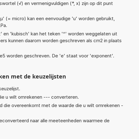
swortel (√) en vermenigvuldigen (*, x) zijn op dit punt
 'µ' (= micro) kan een eenvoudige 'u' worden gebruikt,
µPa.
t' en 'kubisch' kan het teken '^' worden weggelaten uit
eters kunnen daarom worden geschreven als cm2 in plaats
1,6e5 worden geschreven. De 'e' staat voor 'exponent'.
ken met de keuzelijsten
euzelijst.
ie u wilt omrekenen --- converteren.
eid die overeenkomt met de waarde die u wilt omrekenen -
econverteerd naar alle meeteenheden waarmee de