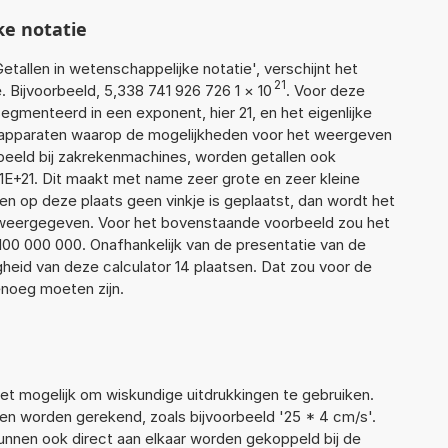
ke notatie
Getallen in wetenschappelijke notatie', verschijnt het
21
Bijvoorbeeld, 5,338 741 926 726 1
×
10
. Voor deze
gmenteerd in een exponent, hier 21, en het eigenlijke
or apparaten waarop de mogelijkheden voor het weergeven
orbeeld bij zakrekenmachines, worden getallen ook
E+21. Dit maakt met name zeer grote en zeer kleine
ien op deze plaats geen vinkje is geplaatst, dan wordt het
r weergegeven. Voor het bovenstaande voorbeeld zou het
 100 000 000. Onafhankelijk van de presentatie van de
heid van deze calculator 14 plaatsen. Dat zou voor de
noeg moeten zijn.
t mogelijk om wiskundige uitdrukkingen te gebruiken.
llen worden gerekend, zoals bijvoorbeeld '25 * 4 cm/s'.
nnen ook direct aan elkaar worden gekoppeld bij de