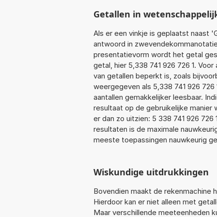
Getallen in wetenschappelij
Als er een vinkje is geplaatst naast '
antwoord in zwevendekommanotatie. 
presentatievorm wordt het getal gese
getal, hier 5,338 741 926 726 1. Vo
van getallen beperkt is, zoals bijvo
weergegeven als 5,338 741 926 726 1
aantallen gemakkelijker leesbaar. Ind
resultaat op de gebruikelijke manie
er dan zo uitzien: 5 338 741 926 726
resultaten is de maximale nauwkeurig
meeste toepassingen nauwkeurig ge
Wiskundige uitdrukkingen
Bovendien maakt de rekenmachine he
Hierdoor kan er niet alleen met geta
Maar verschillende meeteenheden ku