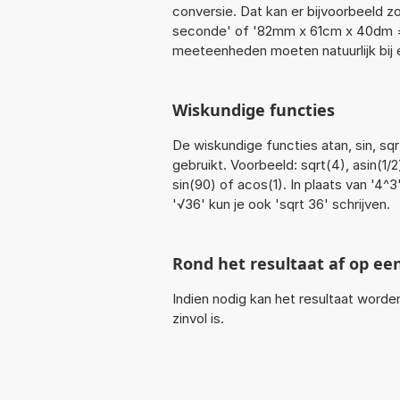
conversie. Dat kan er bijvoorbeeld z
seconde' of '82mm x 61cm x 40dm 
meeteenheden moeten natuurlijk bij e
Wiskundige functies
De wiskundige functies atan, sin, sq
gebruikt. Voorbeeld: sqrt(4), asin(1/2
sin(90) of acos(1). In plaats van '4^3
'√36' kun je ook 'sqrt 36' schrijven.
Rond het resultaat af op ee
Indien nodig kan het resultaat word
zinvol is.