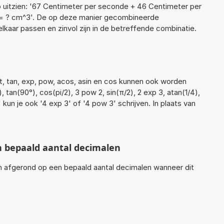
o uitzien: '67 Centimeter per seconde + 46 Centimeter per
= ? cm^3'. De op deze manier gecombineerde
lkaar passen en zinvol zijn in de betreffende combinatie.
rt, tan, exp, pow, acos, asin en cos kunnen ook worden
), tan(90°), cos(pi/2), 3 pow 2, sin(π/2), 2 exp 3, atan(1/4),
' kun je ook '4 exp 3' of '4 pow 3' schrijven. In plaats van
n bepaald aantal decimalen
en afgerond op een bepaald aantal decimalen wanneer dit