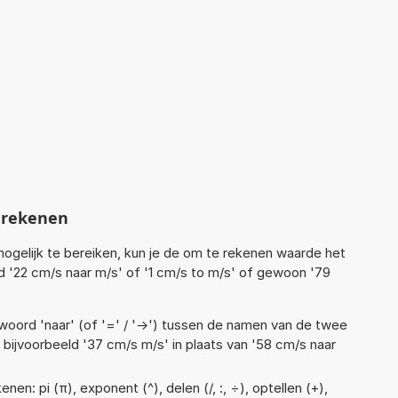
mrekenen
ogelijk te bereiken, kun je de om te rekenen waarde het
ld '22 cm/s naar m/s' of '1 cm/s to m/s' of gewoon '79
woord 'naar' (of '=' / '->') tussen de namen van de twee
ijvoorbeeld '37 cm/s m/s' in plaats van '58 cm/s naar
en: pi (π), exponent (^), delen (/, :, ÷), optellen (+),