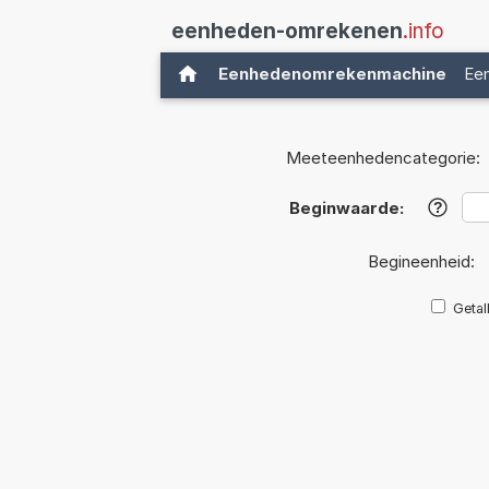
eenheden-omrekenen
.info
Eenhedenomrekenmachine
Ee
Meeteenhedencategorie:
Beginwaarde:
?
Begineenheid:
Getal