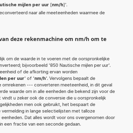
utische mijlen per uur
[
nm/h
]'.
econverteerd naar alle meeteenheden waarmee de
t van deze rekenmachine om nm/h om te
jk om de waarde in te voeren met de oorspronkelijke
rteerd; bijvoorbeeld '850 Nautische mijlen per uur'.
 eenheid of de afkorting ervan worden
len per uur
' of '
nm/h
'. Vervolgens bepaalt de
 omrekenen --- converteren meeteenheid, in dit geval
erde waarde om in alle eenheden die bekend zijn voor de
t vindt u zeker ook de conversie die u oorspronkelijk
elijkheden men ook gebruikt, het bespaart de
vermelding in lange selectielijsten met talloze
e eenheden. Dat alles wordt voor ons overgenomen door
in een fractie van een seconde gedaan.