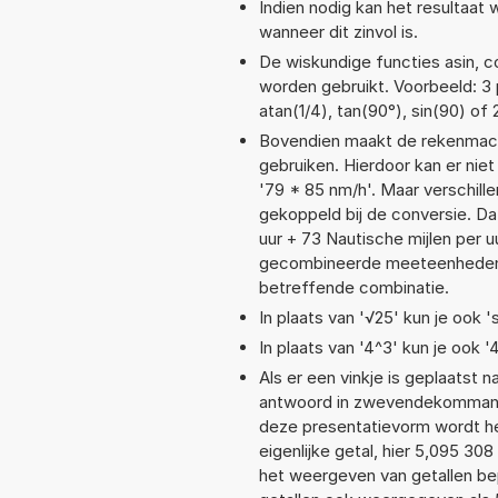
Indien nodig kan het resultaat
wanneer dit zinvol is.
De wiskundige functies asin, co
worden gebruikt. Voorbeeld: 3 po
atan(1/4), tan(90°), sin(90) of 
Bovendien maakt de rekenmachi
gebruiken. Hierdoor kan er nie
'79 * 85 nm/h'. Maar verschil
gekoppeld bij de conversie. Dat
uur + 73 Nautische mijlen per
gecombineerde meeteenheden moe
betreffende combinatie.
In plaats van '√25' kun je ook 's
In plaats van '4^3' kun je ook '
Als er een vinkje is geplaatst n
antwoord in zwevendekommanot
deze presentatievorm wordt he
eigenlijke getal, hier 5,095 3
het weergeven van getallen bep