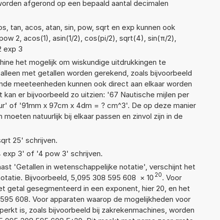
 worden afgerond op een bepaald aantal decimalen
s, tan, acos, atan, sin, pow, sqrt en exp kunnen ook
w 2, acos(1), asin(1/2), cos(pi/2), sqrt(4), sin(π/2),
2 exp 3
ne het mogelijk om wiskundige uitdrukkingen te
t alleen met getallen worden gerekend, zoals bijvoorbeeld
lende meeteenheden kunnen ook direct aan elkaar worden
 kan er bijvoorbeeld zo uitzien: '67 Nautische mijlen per
 uur' of '91mm x 97cm x 4dm = ? cm^3'. De op deze manier
ten natuurlijk bij elkaar passen en zinvol zijn in de
qrt 25' schrijven.
4 exp 3' of '4 pow 3' schrijven.
aast 'Getallen in wetenschappelijke notatie', verschijnt het
20
atie. Bijvoorbeeld, 5,095 308 595 608
×
10
. Voor
t getal gesegmenteerd in een exponent, hier 20, en het
08 595 608. Voor apparaten waarop de mogelijkheden voor
erkt is, zoals bijvoorbeeld bij zakrekenmachines, worden