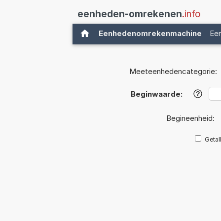
eenheden-omrekenen
.info
Eenhedenomrekenmachine
Ee
Meeteenhedencategorie:
Beginwaarde:
?
Begineenheid:
Getal