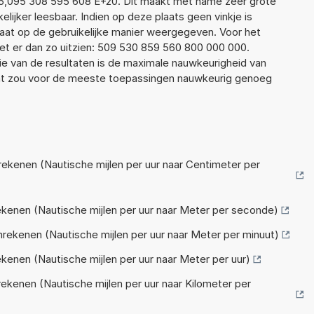
 5,095 308 595 608 E+20. Dit maakt met name zeer grote
elijker leesbaar. Indien op deze plaats geen vinkje is
taat op de gebruikelijke manier weergegeven. Voor het
t er dan zo uitzien: 509 530 859 560 800 000 000.
ie van de resultaten is de maximale nauwkeurigheid van
Dat zou voor de meeste toepassingen nauwkeurig genoeg
kenen (Nautische mijlen per uur naar Centimeter per
enen (Nautische mijlen per uur naar Meter per seconde)
ekenen (Nautische mijlen per uur naar Meter per minuut)
enen (Nautische mijlen per uur naar Meter per uur)
kenen (Nautische mijlen per uur naar Kilometer per