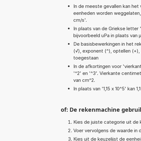
In de meeste gevallen kan het 
eenheden worden weggelaten, bi
cm/s'.
In plaats van de Griekse letter
bijvoorbeeld uPa in plaats van 
De basisbewerkingen in het reken
(√), exponent (^), optellen (+),
toegestaan
In de afkortingen voor 'vierkan
'^2' en '^3'. Vierkante centim
van cm^2.
In plaats van '1,15 x 10^5' kan
of: De rekenmachine gebrui
Kies de juiste categorie uit de k
Voer vervolgens de waarde in d
Kies uit de keuzelijst de eenh