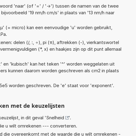
woord 'naar' (of '=' / '->') tussen de namen van de twee
jvoorbeeld '19 nm/h cm/s' in plaats van '13 nm/h naar
 'µ' (= micro) kan een eenvoudige 'u' worden gebruikt,
µPa.
en: delen (/, :, ÷), pi (π), aftrekken (-), vierkantswortel
 vermenigvuldigen (*, x) en haakjes zijn op dit punt allemaal
t' en 'kubisch' kan het teken '^' worden weggelaten uit
eters kunnen daarom worden geschreven als cm2 in plaats
 1,15e5 worden geschreven. De 'e' staat voor 'exponent'.
ken met de keuzelijsten
euzelijst, in dit geval '
Snelheid
'.
ie u wilt omrekenen --- converteren.
eid die overeenkomt met de waarde die u wilt omrekenen -