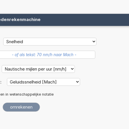
edenrekenmachine
d:
len in wetenschappelijke notatie