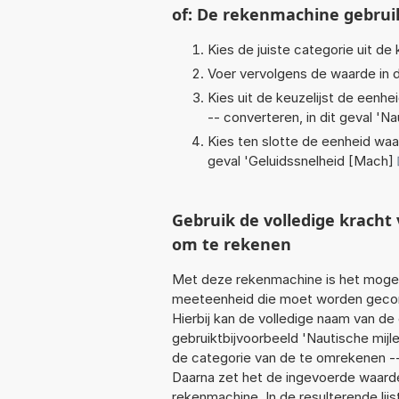
of: De rekenmachine gebrui
Kies de juiste categorie uit de k
Voer vervolgens de waarde in d
Kies uit de keuzelijst de eenh
-- converteren, in dit geval '
Nau
Kies ten slotte de eenheid waa
geval '
Geluidssnelheid [Mach]
Gebruik de volledige krach
om te rekenen
Met deze rekenmachine is het mogeli
meeteenheid die moet worden geconve
Hierbij kan de volledige naam van de
gebruiktbijvoorbeeld 'Nautische mijl
de categorie van de te omrekenen ---
Daarna zet het de ingevoerde waarde
rekenmachine. In de resulterende lijs