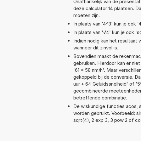
Onafhankelijk van de presentat
deze calculator 14 plaatsen. 
moeten zijn.
In plaats van '4^3' kun je ook '
In plaats van '√4' kun je ook 'sq
Indien nodig kan het resultaat
wanneer dit zinvol is.
Bovendien maakt de rekenmachi
gebruiken. Hierdoor kan er nie
'61 * 58 nm/h'. Maar verschil
gekoppeld bij de conversie. Dat
uur + 64 Geluidssnelheid' of
gecombineerde meeteenheden moe
betreffende combinatie.
De wiskundige functies acos, si
worden gebruikt. Voorbeeld: sin(
sqrt(4), 2 exp 3, 3 pow 2 of co