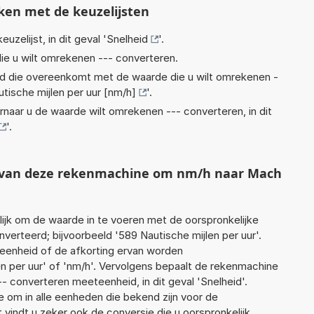
ken met de keuzelijsten
euzelijst, in dit geval '
Snelheid
'.
ie u wilt omrekenen --- converteren.
eid die overeenkomt met de waarde die u wilt omrekenen -
tische mijlen per uur [nm/h]
'.
rnaar u de waarde wilt omrekenen --- converteren, in dit
'.
t van deze rekenmachine om nm/h naar Mach
jk om de waarde in te voeren met de oorspronkelijke
rteerd; bijvoorbeeld '589 Nautische mijlen per uur'.
 eenheid of de afkorting ervan worden
en per uur' of 'nm/h'. Vervolgens bepaalt de rekenmachine
 converteren meeteenheid, in dit geval 'Snelheid'.
 om in alle eenheden die bekend zijn voor de
t vindt u zeker ook de conversie die u oorspronkelijk