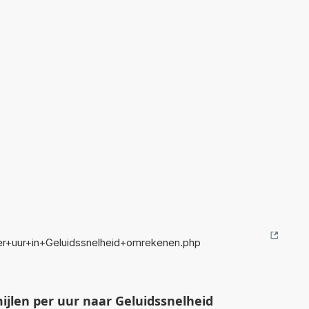
er+uur+in+Geluidssnelheid+omrekenen.php
jlen per uur naar Geluidssnelheid