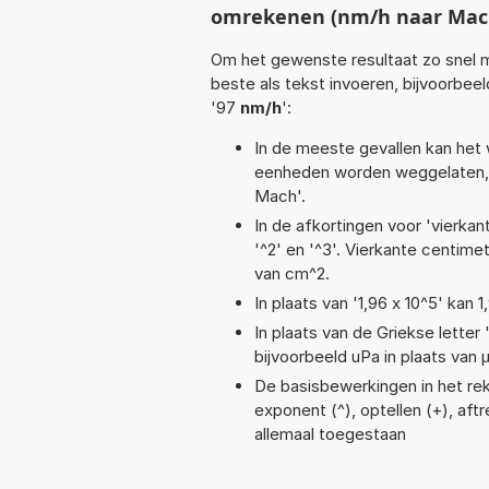
omrekenen (nm/h naar Mac
Om het gewenste resultaat zo snel m
beste als tekst invoeren, bijvoorbee
'97
nm/h
':
In de meeste gevallen kan het 
eenheden worden weggelaten, 
Mach'.
In de afkortingen voor 'vierkan
'^2' en '^3'. Vierkante centim
van cm^2.
In plaats van '1,96 x 10^5' kan
In plaats van de Griekse letter
bijvoorbeeld uPa in plaats van 
De basisbewerkingen in het reke
exponent (^), optellen (+), aftr
allemaal toegestaan