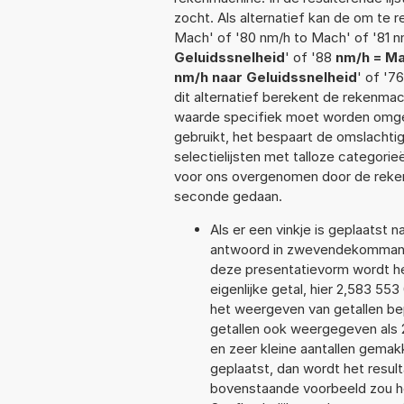
zocht. Als alternatief kan de om te 
Mach' of '80 nm/h to Mach' of '81 n
Geluidssnelheid
' of '88
nm/h = M
nm/h naar Geluidssnelheid
' of '7
dit alternatief berekent de rekenmac
waarde specifiek moet worden omge
gebruikt, het bespaart de omslachtig
selectielijsten met talloze categori
voor ons overgenomen door de reken
seconde gedaan.
Als er een vinkje is geplaatst n
antwoord in zwevendekommanot
deze presentatievorm wordt he
eigenlijke getal, hier 2,583 5
het weergeven van getallen bep
getallen ook weergegeven als 
en zeer kleine aantallen gemakk
geplaatst, dan wordt het resul
bovenstaande voorbeeld zou he