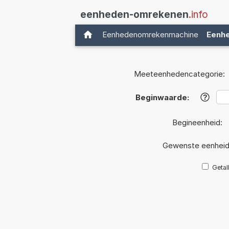
eenheden-omrekenen
.info
Eenhedenomrekenmachine
Eenh
Meeteenhedencategorie:
Beginwaarde:
?
Begineenheid:
Gewenste eenhei
Getal