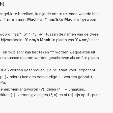
h)
ogelijk te bereiken, kun je de om te rekenen waarde het
ld '4
nm/h naar Mach
' of '1
nm/h to Mach
' of gewoon
woord 'naar' (of '=' / '->') tussen de namen van de twee
bijvoorbeeld '91
nm/h Mach
' in plaats van '94 nm/h naar
t' en 'kubisch' kan het teken '^' worden weggelaten uit
eters kunnen daarom worden geschreven als cm2 in plaats
 1,96e5 worden geschreven. De 'e' staat voor 'exponent'.
 'µ' (= micro) kan een eenvoudige 'u' worden gebruikt,
µPa.
nen: vierkantswortel (√), delen (/, :, ÷), haakjes,
ekken (-), vermenigvuldigen (*, x) en pi (π) zijn op dit punt