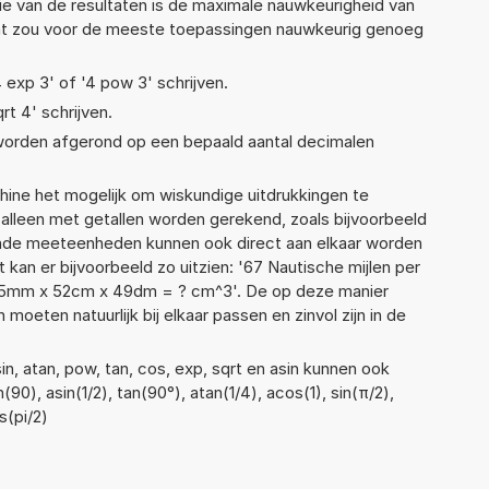
ie van de resultaten is de maximale nauwkeurigheid van
Dat zou voor de meeste toepassingen nauwkeurig genoeg
4 exp 3' of '4 pow 3' schrijven.
rt 4' schrijven.
 worden afgerond op een bepaald aantal decimalen
ne het mogelijk om wiskundige uitdrukkingen te
t alleen met getallen worden gerekend, zoals bijvoorbeeld
lende meeteenheden kunnen ook direct aan elkaar worden
 kan er bijvoorbeeld zo uitzien: '67 Nautische mijlen per
 '55mm x 52cm x 49dm = ? cm^3'. De op deze manier
ten natuurlijk bij elkaar passen en zinvol zijn in de
n, atan, pow, tan, cos, exp, sqrt en asin kunnen ook
90), asin(1/2), tan(90°), atan(1/4), acos(1), sin(π/2),
s(pi/2)