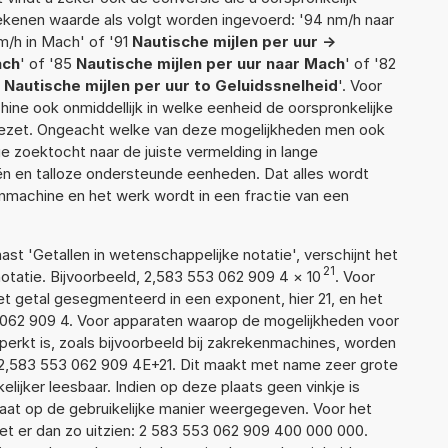
rekenen waarde als volgt worden ingevoerd: '94 nm/h naar
m/h in Mach' of '91
Nautische mijlen per uur ->
ach
' of '85
Nautische mijlen per uur naar Mach
' of '82
6
Nautische mijlen per uur to Geluidssnelheid
'. Voor
hine ook onmiddellijk in welke eenheid de oorspronkelijke
zet. Ongeacht welke van deze mogelijkheden men ook
e zoektocht naar de juiste vermelding in lange
eën en talloze ondersteunde eenheden. Dat alles wordt
machine en het werk wordt in een fractie van een
aast 'Getallen in wetenschappelijke notatie', verschijnt het
21
atie. Bijvoorbeeld, 2,583 553 062 909 4
×
10
. Voor
t getal gesegmenteerd in een exponent, hier 21, en het
53 062 909 4. Voor apparaten waarop de mogelijkheden voor
erkt is, zoals bijvoorbeeld bij zakrekenmachines, worden
2,583 553 062 909 4E+21. Dit maakt met name zeer grote
elijker leesbaar. Indien op deze plaats geen vinkje is
taat op de gebruikelijke manier weergegeven. Voor het
t er dan zo uitzien: 2 583 553 062 909 400 000 000.