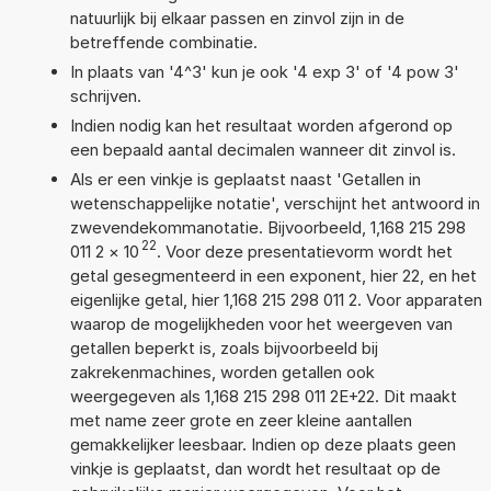
natuurlijk bij elkaar passen en zinvol zijn in de
betreffende combinatie.
In plaats van '4^3' kun je ook '4 exp 3' of '4 pow 3'
schrijven.
Indien nodig kan het resultaat worden afgerond op
een bepaald aantal decimalen wanneer dit zinvol is.
Als er een vinkje is geplaatst naast 'Getallen in
wetenschappelijke notatie', verschijnt het antwoord in
zwevendekommanotatie. Bijvoorbeeld, 1,168 215 298
22
011 2
×
10
. Voor deze presentatievorm wordt het
getal gesegmenteerd in een exponent, hier 22, en het
eigenlijke getal, hier 1,168 215 298 011 2. Voor apparaten
waarop de mogelijkheden voor het weergeven van
getallen beperkt is, zoals bijvoorbeeld bij
zakrekenmachines, worden getallen ook
weergegeven als 1,168 215 298 011 2E+22. Dit maakt
met name zeer grote en zeer kleine aantallen
gemakkelijker leesbaar. Indien op deze plaats geen
vinkje is geplaatst, dan wordt het resultaat op de