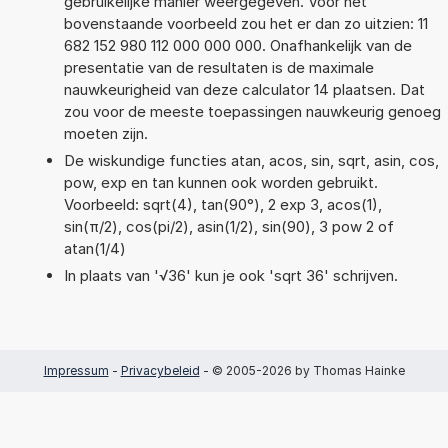
gebruikelijke manier weergegeven. Voor het
bovenstaande voorbeeld zou het er dan zo uitzien: 11
682 152 980 112 000 000 000. Onafhankelijk van de
presentatie van de resultaten is de maximale
nauwkeurigheid van deze calculator 14 plaatsen. Dat
zou voor de meeste toepassingen nauwkeurig genoeg
moeten zijn.
De wiskundige functies atan, acos, sin, sqrt, asin, cos,
pow, exp en tan kunnen ook worden gebruikt.
Voorbeeld: sqrt(4), tan(90°), 2 exp 3, acos(1),
sin(π/2), cos(pi/2), asin(1/2), sin(90), 3 pow 2 of
atan(1/4)
In plaats van '√36' kun je ook 'sqrt 36' schrijven.
Impressum
-
Privacybeleid
- © 2005-2026 by Thomas Hainke