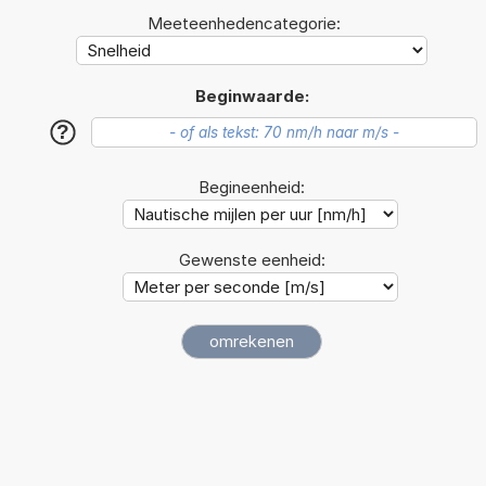
Meeteenhedencategorie:
Beginwaarde:
?
Begineenheid:
Gewenste eenheid: