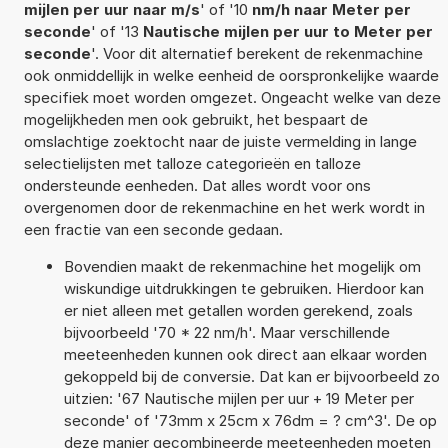
mijlen per uur naar m/s
' of '10
nm/h naar Meter per
seconde
' of '13
Nautische mijlen per uur to Meter per
seconde
'. Voor dit alternatief berekent de rekenmachine
ook onmiddellijk in welke eenheid de oorspronkelijke waarde
specifiek moet worden omgezet. Ongeacht welke van deze
mogelijkheden men ook gebruikt, het bespaart de
omslachtige zoektocht naar de juiste vermelding in lange
selectielijsten met talloze categorieën en talloze
ondersteunde eenheden. Dat alles wordt voor ons
overgenomen door de rekenmachine en het werk wordt in
een fractie van een seconde gedaan.
Bovendien maakt de rekenmachine het mogelijk om
wiskundige uitdrukkingen te gebruiken. Hierdoor kan
er niet alleen met getallen worden gerekend, zoals
bijvoorbeeld '70 * 22 nm/h'. Maar verschillende
meeteenheden kunnen ook direct aan elkaar worden
gekoppeld bij de conversie. Dat kan er bijvoorbeeld zo
uitzien: '67 Nautische mijlen per uur + 19 Meter per
seconde' of '73mm x 25cm x 76dm = ? cm^3'. De op
deze manier gecombineerde meeteenheden moeten