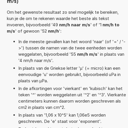
m/s)
Om het gewenste resultaat zo snel mogelijk te bereiken,
kun je de om te rekenen waarde het beste als tekst
invoeren, bijvoorbeeld '49
nm/h naar m/s
' of '1
nm/h to
m/s
' of gewoon '52
nm/h
':
In de meeste gevallen kan het woord 'naar' (of '=' / '-
>') tussen de namen van de twee eenheden worden
weggelaten, bijvoorbeeld '55
nm/h m/s
' in plaats van
'4 nm/h naar m/s'.
In plaats van de Griekse letter 'µ' (= micro) kan een
eenvoudige 'u' worden gebruikt, bijvoorbeeld uPa in
plaats van µPa.
In de afkortingen voor 'vierkant' en 'kubisch' kan het
teken '^' worden weggelaten uit '^2' en '^3'. Vierkante
centimeters kunnen daarom worden geschreven als
cm2 in plaats van cm^2.
In plaats van '1,06 x 10^5' kan 1,06e5 worden
geschreven. De 'e' staat voor 'exponent'.