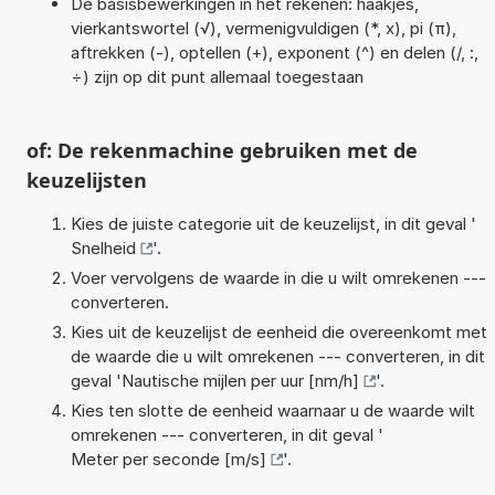
De basisbewerkingen in het rekenen: haakjes,
vierkantswortel (√), vermenigvuldigen (*, x), pi (π),
aftrekken (-), optellen (+), exponent (^) en delen (/, :,
÷) zijn op dit punt allemaal toegestaan
of: De rekenmachine gebruiken met de
keuzelijsten
Kies de juiste categorie uit de keuzelijst, in dit geval '
Snelheid
'.
Voer vervolgens de waarde in die u wilt omrekenen ---
converteren.
Kies uit de keuzelijst de eenheid die overeenkomt met
de waarde die u wilt omrekenen --- converteren, in dit
geval '
Nautische mijlen per uur [nm/h]
'.
Kies ten slotte de eenheid waarnaar u de waarde wilt
omrekenen --- converteren, in dit geval '
Meter per seconde [m/s]
'.