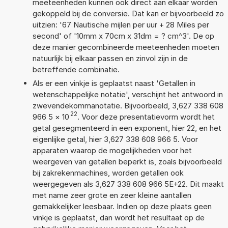
meeteenheden kunnen ook direct aan elkaar worden
gekoppeld bij de conversie. Dat kan er bijvoorbeeld zo
uitzien: '67 Nautische mijlen per uur + 28 Miles per
second' of '10mm x 70cm x 31dm = ? cm^3'. De op
deze manier gecombineerde meeteenheden moeten
natuurlijk bij elkaar passen en zinvol zijn in de
betreffende combinatie.
Als er een vinkje is geplaatst naast 'Getallen in
wetenschappelijke notatie', verschijnt het antwoord in
zwevendekommanotatie. Bijvoorbeeld, 3,627 338 608
22
966 5
×
10
. Voor deze presentatievorm wordt het
getal gesegmenteerd in een exponent, hier 22, en het
eigenlijke getal, hier 3,627 338 608 966 5. Voor
apparaten waarop de mogelijkheden voor het
weergeven van getallen beperkt is, zoals bijvoorbeeld
bij zakrekenmachines, worden getallen ook
weergegeven als 3,627 338 608 966 5E+22. Dit maakt
met name zeer grote en zeer kleine aantallen
gemakkelijker leesbaar. Indien op deze plaats geen
vinkje is geplaatst, dan wordt het resultaat op de