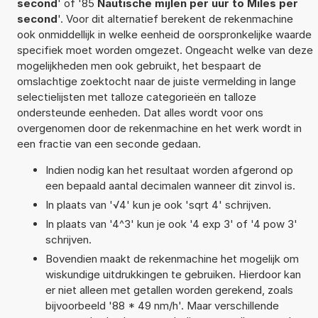
second
' of '85
Nautische mijlen per uur to Miles per
second
'. Voor dit alternatief berekent de rekenmachine
ook onmiddellijk in welke eenheid de oorspronkelijke waarde
specifiek moet worden omgezet. Ongeacht welke van deze
mogelijkheden men ook gebruikt, het bespaart de
omslachtige zoektocht naar de juiste vermelding in lange
selectielijsten met talloze categorieën en talloze
ondersteunde eenheden. Dat alles wordt voor ons
overgenomen door de rekenmachine en het werk wordt in
een fractie van een seconde gedaan.
Indien nodig kan het resultaat worden afgerond op
een bepaald aantal decimalen wanneer dit zinvol is.
In plaats van '√4' kun je ook 'sqrt 4' schrijven.
In plaats van '4^3' kun je ook '4 exp 3' of '4 pow 3'
schrijven.
Bovendien maakt de rekenmachine het mogelijk om
wiskundige uitdrukkingen te gebruiken. Hierdoor kan
er niet alleen met getallen worden gerekend, zoals
bijvoorbeeld '88 * 49 nm/h'. Maar verschillende