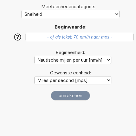
Meeteenhedencategorie:
Beginwaarde:
?
Begineenheid:
Gewenste eenheid: