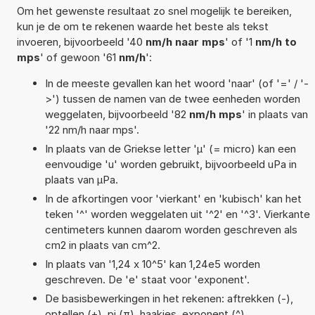
Om het gewenste resultaat zo snel mogelijk te bereiken,
kun je de om te rekenen waarde het beste als tekst
invoeren, bijvoorbeeld '40
nm/h naar mps
' of '1
nm/h to
mps
' of gewoon '61
nm/h
':
In de meeste gevallen kan het woord 'naar' (of '=' / '-
>') tussen de namen van de twee eenheden worden
weggelaten, bijvoorbeeld '82
nm/h mps
' in plaats van
'22 nm/h naar mps'.
In plaats van de Griekse letter 'µ' (= micro) kan een
eenvoudige 'u' worden gebruikt, bijvoorbeeld uPa in
plaats van µPa.
In de afkortingen voor 'vierkant' en 'kubisch' kan het
teken '^' worden weggelaten uit '^2' en '^3'. Vierkante
centimeters kunnen daarom worden geschreven als
cm2 in plaats van cm^2.
In plaats van '1,24 x 10^5' kan 1,24e5 worden
geschreven. De 'e' staat voor 'exponent'.
De basisbewerkingen in het rekenen: aftrekken (-),
optellen (+), pi (π), haakjes, exponent (^),