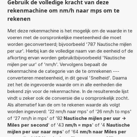
Gebruik de volledige kracht van deze
rekenmachine om nm/h naar mps om te
rekenen
Met deze rekenmachine is het mogelijk om de waarde in te
voeren met de oorspronkelijke meeteenheid die moet
worden geconverteerd; bijvoorbeeld '787 Nautische mijlen
per uur'. Hierbij kan de volledige naam van de eenheid of de
afkorting ervan worden gebruiktbijvoorbeeld 'Nautische
mijlen per uur' of 'nm/h'. Vervolgens bepaalt de
rekenmachine de categorie van de te omrekenen ---
converteren meeteenheid, in dit geval 'Snelheid'. Daarna
zet het de ingevoerde waarde om in alle eenheden die
bekend zijn voor de rekenmachine. In de resulterende lijst
vindt u zeker ook de conversie die u oorspronkelijk zocht.
Als alternatief kan de om te rekenen waarde als volgt
worden ingevoerd: '22 nm/h naar mps' of '26 nm/h to mps'
of '27 nm/h in mps' of '82
Nautische mijlen per uur ->
Miles per second
' of '43
nm/h = mps
' of '4
Nautische
mijlen per uur naar mps
' of '64
nm/h naar Miles per