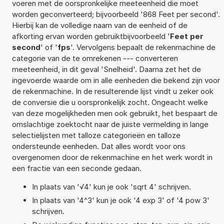
voeren met de oorspronkelijke meeteenheid die moet
worden geconverteerd; bijvoorbeeld '868 Feet per second'.
Hierbij kan de volledige naam van de eenheid of de
afkorting ervan worden gebruiktbijvoorbeeld '
Feet per
second
' of '
fps
'. Vervolgens bepaalt de rekenmachine de
categorie van de te omrekenen --- converteren
meeteenheid, in dit geval 'Snelheid'. Daarna zet het de
ingevoerde waarde om in alle eenheden die bekend zijn voor
de rekenmachine. In de resulterende lijst vindt u zeker ook
de conversie die u oorspronkelijk zocht. Ongeacht welke
van deze mogelijkheden men ook gebruikt, het bespaart de
omslachtige zoektocht naar de juiste vermelding in lange
selectielijsten met talloze categorieën en talloze
ondersteunde eenheden. Dat alles wordt voor ons
overgenomen door de rekenmachine en het werk wordt in
een fractie van een seconde gedaan.
In plaats van '√4' kun je ook 'sqrt 4' schrijven.
In plaats van '4^3' kun je ook '4 exp 3' of '4 pow 3'
schrijven.