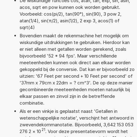
De wiskundige functies cos, atan, tan, exp, sin, asin,
acos, sqrt en pow kunnen ook worden gebruikt.
Voorbeeld: cos(pi/2), tan(90°), sin(90), 3 pow 2,
atan(1/4), sin(π/2), asin(1/2), 2 exp 3, acos(1) of
sqrt(4)
Bovendien maakt de rekenmachine het mogelijk om
wiskundige uitdrukkingen te gebruiken. Hierdoor kan
er niet alleen met getallen worden gerekend, zoals
bijvoorbeeld '52 * 94 fps'. Maar verschillende
meeteenheden kunnen ook direct aan elkaar worden
gekoppeld bij de conversie. Dat kan er bijvoorbeeld zo
uitzien: '67 Feet per second + 10 Feet per second' of
'37mm x 79cm x 22dm = ? cm^3'. De op deze manier
gecombineerde meeteenheden moeten natuurlijk bij
elkaar passen en zinvol zijn in de betreffende
combinatie.
Als er een vinkje is geplaatst naast 'Getallen in
wetenschappelijke notatie', verschijnt het antwoord in
zwevendekommanotatie. Bijvoorbeeld, 3,642 153 053
21
276 2
×
10
. Voor deze presentatievorm wordt het