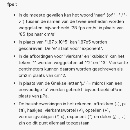
fps
':
In de meeste gevallen kan het woord 'naar' (of '=' / '-
>') tussen de namen van de twee eenheden worden
weggelaten, bijvoorbeeld '28 fps cm/s' in plaats van
'85 fps naar cm/s'.
In plaats van '1,87 x 10^5' kan 1,87e5 worden
geschreven. De 'e' staat voor 'exponent'.
In de afkortingen voor 'vierkant' en 'kubisch' kan het
teken '^' worden weggelaten uit '^2' en '^3'. Vierkante
centimeters kunnen daarom worden geschreven als
cm2 in plaats van cm^2.
In plaats van de Griekse letter 'µ' (= micro) kan een
eenvoudige 'u' worden gebruikt, bijvoorbeeld uPa in
plaats van µPa.
De basisbewerkingen in het rekenen: aftrekken (-), pi
(π), haakjes, vierkantswortel (√), optellen (+),
vermenigvuldigen (*, x), exponent (^) en delen (/, :, ÷)
zijn op dit punt allemaal toegestaan