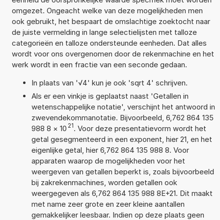
omgezet. Ongeacht welke van deze mogelijkheden men
ook gebruikt, het bespaart de omslachtige zoektocht naar
de juiste vermelding in lange selectielijsten met talloze
categorieën en talloze ondersteunde eenheden. Dat alles
wordt voor ons overgenomen door de rekenmachine en het
werk wordt in een fractie van een seconde gedaan.
In plaats van '√4' kun je ook 'sqrt 4' schrijven.
Als er een vinkje is geplaatst naast 'Getallen in
wetenschappelijke notatie', verschijnt het antwoord in
zwevendekommanotatie. Bijvoorbeeld, 6,762 864 135
21
988 8
×
10
. Voor deze presentatievorm wordt het
getal gesegmenteerd in een exponent, hier 21, en het
eigenlijke getal, hier 6,762 864 135 988 8. Voor
apparaten waarop de mogelijkheden voor het
weergeven van getallen beperkt is, zoals bijvoorbeeld
bij zakrekenmachines, worden getallen ook
weergegeven als 6,762 864 135 988 8E+21. Dit maakt
met name zeer grote en zeer kleine aantallen
gemakkelijker leesbaar. Indien op deze plaats geen