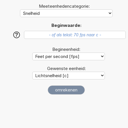
Meeteenhedencategorie:
Beginwaarde:
?
Begineenheid:
Gewenste eenheid: