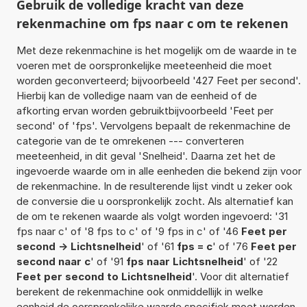
Gebruik de volledige kracht van deze
rekenmachine om fps naar c om te rekenen
Met deze rekenmachine is het mogelijk om de waarde in te
voeren met de oorspronkelijke meeteenheid die moet
worden geconverteerd; bijvoorbeeld '427 Feet per second'.
Hierbij kan de volledige naam van de eenheid of de
afkorting ervan worden gebruiktbijvoorbeeld 'Feet per
second' of 'fps'. Vervolgens bepaalt de rekenmachine de
categorie van de te omrekenen --- converteren
meeteenheid, in dit geval 'Snelheid'. Daarna zet het de
ingevoerde waarde om in alle eenheden die bekend zijn voor
de rekenmachine. In de resulterende lijst vindt u zeker ook
de conversie die u oorspronkelijk zocht. Als alternatief kan
de om te rekenen waarde als volgt worden ingevoerd: '31
fps naar c' of '8 fps to c' of '9 fps in c' of '46
Feet per
second -> Lichtsnelheid
' of '61
fps = c
' of '76
Feet per
second naar c
' of '91
fps naar Lichtsnelheid
' of '22
Feet per second to Lichtsnelheid
'. Voor dit alternatief
berekent de rekenmachine ook onmiddellijk in welke
eenheid de oorspronkelijke waarde specifiek moet worden