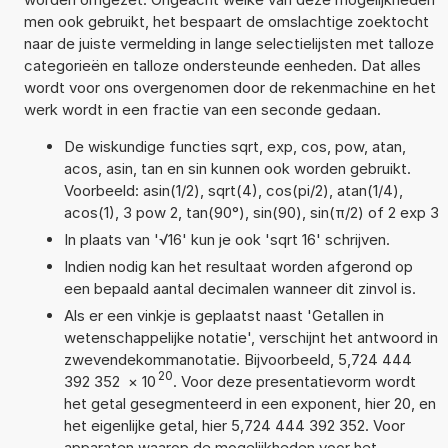
men ook gebruikt, het bespaart de omslachtige zoektocht
naar de juiste vermelding in lange selectielijsten met talloze
categorieën en talloze ondersteunde eenheden. Dat alles
wordt voor ons overgenomen door de rekenmachine en het
werk wordt in een fractie van een seconde gedaan.
De wiskundige functies sqrt, exp, cos, pow, atan,
acos, asin, tan en sin kunnen ook worden gebruikt.
Voorbeeld: asin(1/2), sqrt(4), cos(pi/2), atan(1/4),
acos(1), 3 pow 2, tan(90°), sin(90), sin(π/2) of 2 exp 3
In plaats van '√16' kun je ook 'sqrt 16' schrijven.
Indien nodig kan het resultaat worden afgerond op
een bepaald aantal decimalen wanneer dit zinvol is.
Als er een vinkje is geplaatst naast 'Getallen in
wetenschappelijke notatie', verschijnt het antwoord in
zwevendekommanotatie. Bijvoorbeeld, 5,724 444
20
392 352
×
10
. Voor deze presentatievorm wordt
het getal gesegmenteerd in een exponent, hier 20, en
het eigenlijke getal, hier 5,724 444 392 352. Voor
apparaten waarop de mogelijkheden voor het