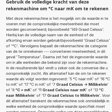
Gebruik de volledige kracht van deze
rekenmachine om °C naar mK om te rekenen
Met deze rekenmachine is het mogelijk om de waarde in te
voeren met de oorspronkelijke meeteenheid die moet
worden geconverteerd; bijvoorbeeld '149 Graad Celsius'.
Hierbij kan de volledige naam van de eenheid of de
afkorting ervan worden gebruiktbijvoorbeeld 'Graad Celsius'
of '°C'. Vervolgens bepaalt de rekenmachine de categorie
van de te omrekenen --- converteren meeteenheid, in dit
geval 'Temperatuur'. Daarna zet het de ingevoerde waarde
om in alle eenheden die bekend zijn voor de rekenmachine.
In de resulterende lijst vindt u zeker ook de conversie die u
oorspronkelijk zocht. Als alternatief kan de om te rekenen
waarde als volgt worden ingevoerd: '5 °C naar mK' of '16 °C
to mK' of '17 °C in mK' of '7
Graad Celsius -> Millikelvin
'
of '9
°C = mK
' of '11
Graad Celsius naar mK
' of '13
°C
naar Millikelvin
' of '17
Graad Celsius to Millikelvin
'. Voor
dit alternatief berekent de rekenmachine ook onmiddellijk in
welke eenheid de oorspronkelijke waarde specifiek moet
worden omgezet. Ongeacht welke van deze mogelijkheden