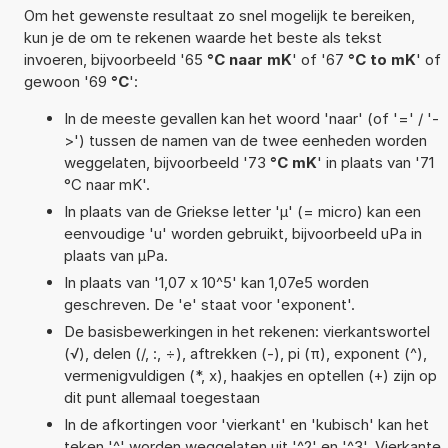
Om het gewenste resultaat zo snel mogelijk te bereiken,
kun je de om te rekenen waarde het beste als tekst
invoeren, bijvoorbeeld '65
°C naar mK
' of '67
°C to mK
' of
gewoon '69
°C
':
In de meeste gevallen kan het woord 'naar' (of '=' / '-
>') tussen de namen van de twee eenheden worden
weggelaten, bijvoorbeeld '73
°C mK
' in plaats van '71
°C naar mK'.
In plaats van de Griekse letter 'µ' (= micro) kan een
eenvoudige 'u' worden gebruikt, bijvoorbeeld uPa in
plaats van µPa.
In plaats van '1,07 x 10^5' kan 1,07e5 worden
geschreven. De 'e' staat voor 'exponent'.
De basisbewerkingen in het rekenen: vierkantswortel
(√), delen (/, :, ÷), aftrekken (-), pi (π), exponent (^),
vermenigvuldigen (*, x), haakjes en optellen (+) zijn op
dit punt allemaal toegestaan
In de afkortingen voor 'vierkant' en 'kubisch' kan het
teken '^' worden weggelaten uit '^2' en '^3'. Vierkante