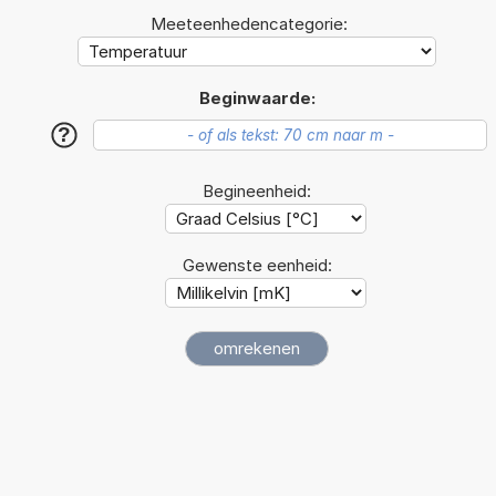
Meeteenhedencategorie:
Beginwaarde:
?
Begineenheid:
Gewenste eenheid: