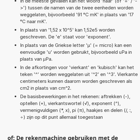
In de meeste gevallen kan het woord 'naar' (of '=' / '-
>') tussen de namen van de twee eenheden worden
weggelaten, bijvoorbeeld '91 °C mK' in plaats van '17
°C naar mK'.
In plaats van '1,52 x 10^5' kan 1,52e5 worden
geschreven. De 'e' staat voor 'exponent'.
In plaats van de Griekse letter 'µ' (= micro) kan een
eenvoudige 'u' worden gebruikt, bijvoorbeeld uPa in
plaats van µPa.
In de afkortingen voor 'vierkant' en 'kubisch' kan het
teken '^' worden weggelaten uit '^2' en '^3'. Vierkante
centimeters kunnen daarom worden geschreven als
cm2 in plaats van cm^2.
De basisbewerkingen in het rekenen: aftrekken (-),
optellen (+), vierkantswortel (√), exponent (^),
vermenigvuldigen (*, x), pi (π), haakjes en delen (/, :,
÷) zijn op dit punt allemaal toegestaan
of: De rekenmachine gebruiken met de