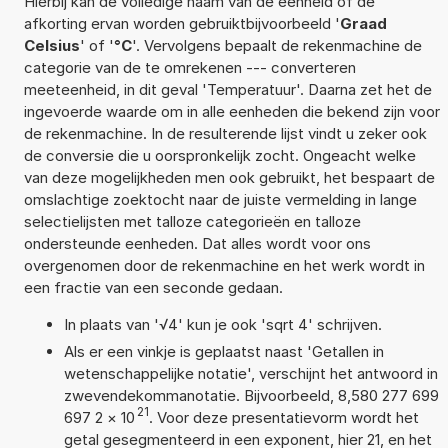
Hierbij kan de volledige naam van de eenheid of de
afkorting ervan worden gebruiktbijvoorbeeld '
Graad
Celsius
' of '
°C
'. Vervolgens bepaalt de rekenmachine de
categorie van de te omrekenen --- converteren
meeteenheid, in dit geval 'Temperatuur'. Daarna zet het de
ingevoerde waarde om in alle eenheden die bekend zijn voor
de rekenmachine. In de resulterende lijst vindt u zeker ook
de conversie die u oorspronkelijk zocht. Ongeacht welke
van deze mogelijkheden men ook gebruikt, het bespaart de
omslachtige zoektocht naar de juiste vermelding in lange
selectielijsten met talloze categorieën en talloze
ondersteunde eenheden. Dat alles wordt voor ons
overgenomen door de rekenmachine en het werk wordt in
een fractie van een seconde gedaan.
In plaats van '√4' kun je ook 'sqrt 4' schrijven.
Als er een vinkje is geplaatst naast 'Getallen in
wetenschappelijke notatie', verschijnt het antwoord in
zwevendekommanotatie. Bijvoorbeeld, 8,580 277 699
21
697 2
×
10
. Voor deze presentatievorm wordt het
getal gesegmenteerd in een exponent, hier 21, en het