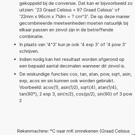
gekoppeld bij de conversie. Dat kan er bijvoorbeeld zo
uitzien: '23 Graad Celsius + 97 Graad Celsius' of
'22mm x 96cm x 71dm = ? cm^3'. De op deze manier
gecombineerde meeteenheden moeten natuurlijk bij
elkaar passen en zinvol zijn in de betreffende
combinatie.
In plaats van '4^3' kun je ook '4 exp 3' of '4 pow 3'
schrijven.
Indien nodig kan het resultaat worden afgerond op
een bepaald aantal decimalen wanneer dit zinvol is.
De wiskundige functies cos, tan, atan, pow, sqrt, asin,
exp, acos en sin kunnen ook worden gebruikt.
Voorbeeld: acos(1), asin(1/2), sqrt(4), atan(1/4),
tan(90°), 2 exp 3, sin(π/2), cos(pi/2), sin(90) of 3 pow
2
Rekenmachine: °C naar mK omrekenen (Graad Celsius