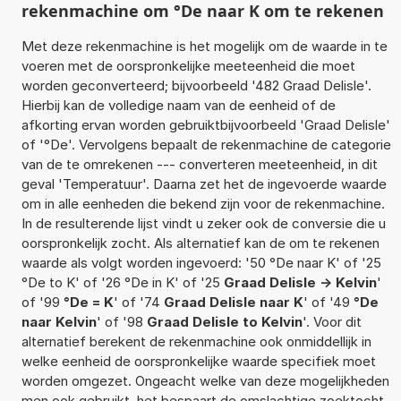
rekenmachine om °De naar K om te rekenen
Met deze rekenmachine is het mogelijk om de waarde in te
voeren met de oorspronkelijke meeteenheid die moet
worden geconverteerd; bijvoorbeeld '482 Graad Delisle'.
Hierbij kan de volledige naam van de eenheid of de
afkorting ervan worden gebruiktbijvoorbeeld 'Graad Delisle'
of '°De'. Vervolgens bepaalt de rekenmachine de categorie
van de te omrekenen --- converteren meeteenheid, in dit
geval 'Temperatuur'. Daarna zet het de ingevoerde waarde
om in alle eenheden die bekend zijn voor de rekenmachine.
In de resulterende lijst vindt u zeker ook de conversie die u
oorspronkelijk zocht. Als alternatief kan de om te rekenen
waarde als volgt worden ingevoerd: '50 °De naar K' of '25
°De to K' of '26 °De in K' of '25
Graad Delisle -> Kelvin
'
of '99
°De = K
' of '74
Graad Delisle naar K
' of '49
°De
naar Kelvin
' of '98
Graad Delisle to Kelvin
'. Voor dit
alternatief berekent de rekenmachine ook onmiddellijk in
welke eenheid de oorspronkelijke waarde specifiek moet
worden omgezet. Ongeacht welke van deze mogelijkheden
men ook gebruikt, het bespaart de omslachtige zoektocht