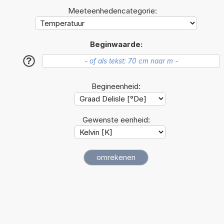
Meeteenhedencategorie:
Beginwaarde:
?
Begineenheid:
Gewenste eenheid: