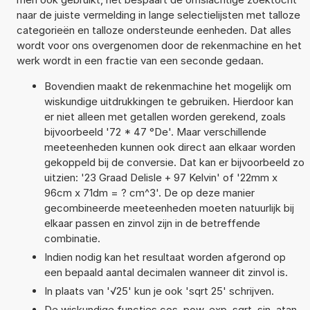
naar de juiste vermelding in lange selectielijsten met talloze
categorieën en talloze ondersteunde eenheden. Dat alles
wordt voor ons overgenomen door de rekenmachine en het
werk wordt in een fractie van een seconde gedaan.
Bovendien maakt de rekenmachine het mogelijk om
wiskundige uitdrukkingen te gebruiken. Hierdoor kan
er niet alleen met getallen worden gerekend, zoals
bijvoorbeeld '72 * 47 °De'. Maar verschillende
meeteenheden kunnen ook direct aan elkaar worden
gekoppeld bij de conversie. Dat kan er bijvoorbeeld zo
uitzien: '23 Graad Delisle + 97 Kelvin' of '22mm x
96cm x 71dm = ? cm^3'. De op deze manier
gecombineerde meeteenheden moeten natuurlijk bij
elkaar passen en zinvol zijn in de betreffende
combinatie.
Indien nodig kan het resultaat worden afgerond op
een bepaald aantal decimalen wanneer dit zinvol is.
In plaats van '√25' kun je ook 'sqrt 25' schrijven.
De wiskundige functies cos, pow, exp, sqrt, sin, atan,