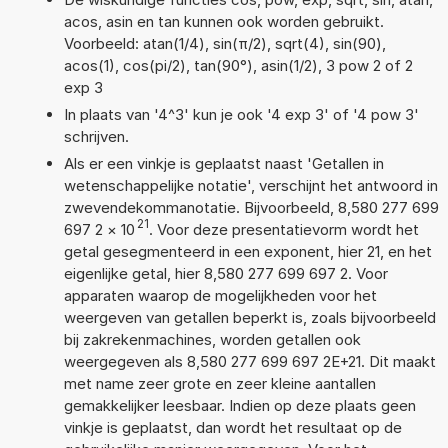
acos, asin en tan kunnen ook worden gebruikt.
Voorbeeld: atan(1/4), sin(π/2), sqrt(4), sin(90),
acos(1), cos(pi/2), tan(90°), asin(1/2), 3 pow 2 of 2
exp 3
In plaats van '4^3' kun je ook '4 exp 3' of '4 pow 3'
schrijven.
Als er een vinkje is geplaatst naast 'Getallen in
wetenschappelijke notatie', verschijnt het antwoord in
zwevendekommanotatie. Bijvoorbeeld, 8,580 277 699
21
697 2
×
10
. Voor deze presentatievorm wordt het
getal gesegmenteerd in een exponent, hier 21, en het
eigenlijke getal, hier 8,580 277 699 697 2. Voor
apparaten waarop de mogelijkheden voor het
weergeven van getallen beperkt is, zoals bijvoorbeeld
bij zakrekenmachines, worden getallen ook
weergegeven als 8,580 277 699 697 2E+21. Dit maakt
met name zeer grote en zeer kleine aantallen
gemakkelijker leesbaar. Indien op deze plaats geen
vinkje is geplaatst, dan wordt het resultaat op de