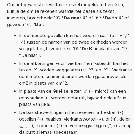
Om het gewenste resultaat zo snel mogelijk te bereiken,
kun je de om te rekenen waarde het beste als tekst
invoeren, bijvoorbeeld '92
°De naar K
' of '67
°De to K
' of
gewoon '42
°De
':
In de meeste gevallen kan het woord 'naar' (of '=' / '-
>') tussen de namen van de twee eenheden worden
weggelaten, bijvoorbeeld '91
°De K
' in plaats van '17
°De naar K'.
In de afkortingen voor 'vierkant' en 'kubisch' kan het
teken '^' worden weggelaten uit '^2' en '^3'. Vierkante
centimeters kunnen daarom worden geschreven als
cm2 in plaats van cm^2.
In plaats van de Griekse letter 'µ' (= micro) kan een
eenvoudige 'u' worden gebruikt, bijvoorbeeld uPa in
plaats van µPa.
De basisbewerkingen in het rekenen: aftrekken (-),
optellen (+), haakjes, vierkantswortel (√), pi (π), delen
(/, :, ÷), exponent (^) en vermenigvuldigen (*, x) zijn op
dit punt allemaal toegestaan