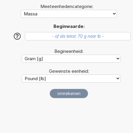
Meeteenhedencategorie:
Beginwaarde:
?
Begineenheid:
Gewenste eenheid: