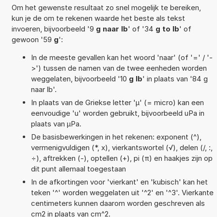
Om het gewenste resultaat zo snel mogelijk te bereiken,
kun je de om te rekenen waarde het beste als tekst
invoeren, bijvoorbeeld '9
g naar lb
' of '34
g to lb
' of
gewoon '59
g
':
In de meeste gevallen kan het woord 'naar' (of '=' / '-
>') tussen de namen van de twee eenheden worden
weggelaten, bijvoorbeeld '10
g lb
' in plaats van '84 g
naar lb'.
In plaats van de Griekse letter 'µ' (= micro) kan een
eenvoudige 'u' worden gebruikt, bijvoorbeeld uPa in
plaats van µPa.
De basisbewerkingen in het rekenen: exponent (^),
vermenigvuldigen (*, x), vierkantswortel (√), delen (/, :,
÷), aftrekken (-), optellen (+), pi (π) en haakjes zijn op
dit punt allemaal toegestaan
In de afkortingen voor 'vierkant' en 'kubisch' kan het
teken '^' worden weggelaten uit '^2' en '^3'. Vierkante
centimeters kunnen daarom worden geschreven als
cm2 in plaats van cm^2.