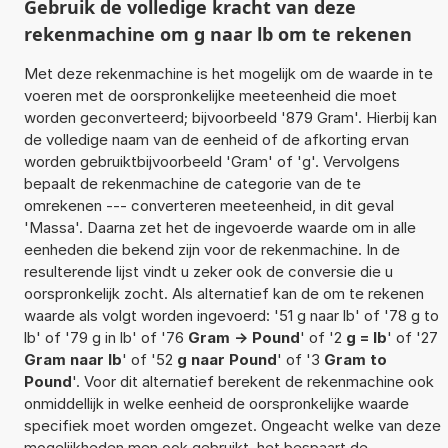
Gebruik de volledige kracht van deze
rekenmachine om g naar lb om te rekenen
Met deze rekenmachine is het mogelijk om de waarde in te
voeren met de oorspronkelijke meeteenheid die moet
worden geconverteerd; bijvoorbeeld '879 Gram'. Hierbij kan
de volledige naam van de eenheid of de afkorting ervan
worden gebruiktbijvoorbeeld 'Gram' of 'g'. Vervolgens
bepaalt de rekenmachine de categorie van de te
omrekenen --- converteren meeteenheid, in dit geval
'Massa'. Daarna zet het de ingevoerde waarde om in alle
eenheden die bekend zijn voor de rekenmachine. In de
resulterende lijst vindt u zeker ook de conversie die u
oorspronkelijk zocht. Als alternatief kan de om te rekenen
waarde als volgt worden ingevoerd: '51 g naar lb' of '78 g to
lb' of '79 g in lb' of '76
Gram -> Pound
' of '2
g = lb
' of '27
Gram naar lb
' of '52
g naar Pound
' of '3
Gram to
Pound
'. Voor dit alternatief berekent de rekenmachine ook
onmiddellijk in welke eenheid de oorspronkelijke waarde
specifiek moet worden omgezet. Ongeacht welke van deze
mogelijkheden men ook gebruikt, het bespaart de