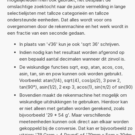
omslachtige zoektocht naar de juiste vermelding in lange
selectielijsten met talloze categorieën en talloze
ondersteunde eenheden. Dat alles wordt voor ons
overgenomen door de rekenmachine en het werk wordt in
een fractie van een seconde gedaan.
In plaats van '√36' kun je ook 'sqrt 36' schrijven.
Indien nodig kan het resultaat worden afgerond op
een bepaald aantal decimalen wanneer dit zinvol is.
De wiskundige functies sqrt, exp, atan, acos, cos,
asin, tan, sin en pow kunnen ook worden gebruikt.
Voorbeeld: atan(1/4), sqrt(4), cos(pi/2), 3 pow 2,
tan(90°), asin(1/2), 2 exp 3, acos(1), sin(π/2) of sin(90)
Bovendien maakt de rekenmachine het mogelijk om
wiskundige uitdrukkingen te gebruiken. Hierdoor kan
er niet alleen met getallen worden gerekend, zoals
bijvoorbeeld '29 * 54 g'. Maar verschillende
meeteenheden kunnen ook direct aan elkaar worden
gekoppeld bij de conversie. Dat kan er bijvoorbeeld zo
uitzien: '78 Gram + 4 Pound' of '79mm x 5cm x 30dm