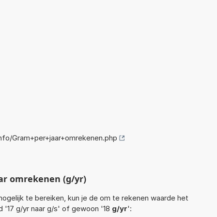
nfo/Gram+per+jaar+omrekenen.php
ar omrekenen (g/yr)
ogelijk te bereiken, kun je de om te rekenen waarde het
d '17 g/yr naar g/s' of gewoon '18
g/yr
':