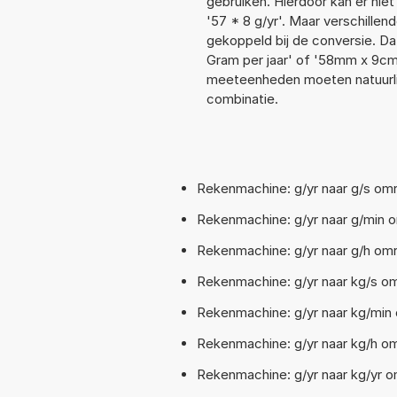
gebruiken. Hierdoor kan er nie
'57 * 8 g/yr'. Maar verschill
gekoppeld bij de conversie. Dat
Gram per jaar' of '58mm x 9c
meeteenheden moeten natuurlijk
combinatie.
Rekenmachine: g/yr naar g/s om
Rekenmachine: g/yr naar g/min o
Rekenmachine: g/yr naar g/h omr
Rekenmachine: g/yr naar kg/s om
Rekenmachine: g/yr naar kg/min 
Rekenmachine: g/yr naar kg/h om
Rekenmachine: g/yr naar kg/yr om