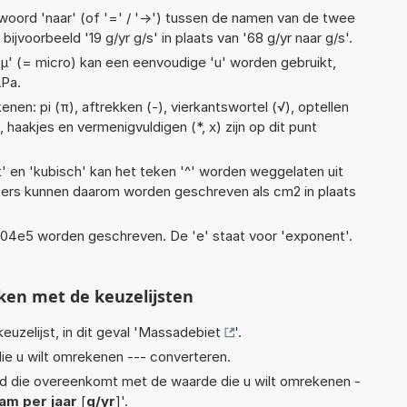
woord 'naar' (of '=' / '->') tussen de namen van de twee
voorbeeld '19 g/yr g/s' in plaats van '68 g/yr naar g/s'.
 'µ' (= micro) kan een eenvoudige 'u' worden gebruikt,
µPa.
nen: pi (π), aftrekken (-), vierkantswortel (√), optellen
), haakjes en vermenigvuldigen (*, x) zijn op dit punt
t' en 'kubisch' kan het teken '^' worden weggelaten uit
eters kunnen daarom worden geschreven als cm2 in plaats
 1,04e5 worden geschreven. De 'e' staat voor 'exponent'.
ken met de keuzelijsten
euzelijst, in dit geval '
Massadebiet
'.
ie u wilt omrekenen --- converteren.
eid die overeenkomt met de waarde die u wilt omrekenen -
am per jaar
[
g/yr
]'.