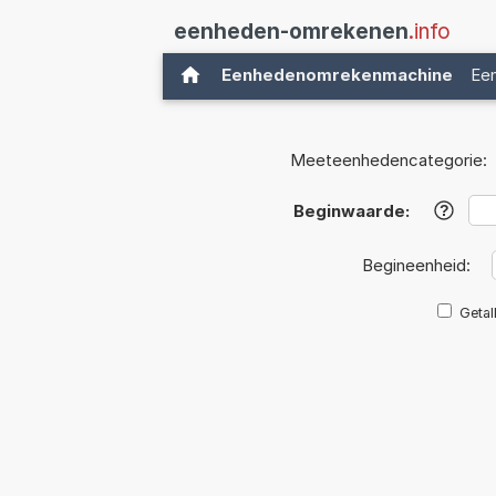
eenheden-omrekenen
.info
Eenhedenomrekenmachine
Ee
Meeteenhedencategorie:
Beginwaarde:
?
Begineenheid:
Getal