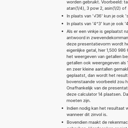
worden gebruikt. Voorbeeld: tan
atan(1/4), 3 pow 2, asin(1/2) of
In plaats van '√36' kun je ook '
In plaats van '4^3' kun je ook '
Als er een vinkje is geplaatst n
antwoord in zwevendekommanot
deze presentatievorm wordt he
eigenlijke getal, hier 1,500 9
het weergeven van getallen bep
getallen ook weergegeven als 
en zeer kleine aantallen gemakk
geplaatst, dan wordt het resul
bovenstaande voorbeeld zou he
Onafhankelijk van de presentat
deze calculator 14 plaatsen. 
moeten zijn.
Indien nodig kan het resultaat
wanneer dit zinvol is.
Bovendien maakt de rekenmachi