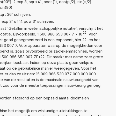
(90°), 2 exp 3, sqrt(4), acos(1), cos(pi/2), sin(π/2),
 sin(90)
sqrt 36' schrijven.
4 exp 3' of '4 pow 3' schrijven.
aast 'Getallen in wetenschappelijke notatie', verschijnt het
22
atie. Bijvoorbeeld, 1,500 986 653 007 7
×
10
. Voor
t getal gesegmenteerd in een exponent, hier 22, en het
86 653 007 7. Voor apparaten waarop de mogelijkheden voor
erkt is, zoals bijvoorbeeld bij zakrekenmachines, worden
1,500 986 653 007 7E+22. Dit maakt met name zeer grote
elijker leesbaar. Indien op deze plaats geen vinkje is
taat op de gebruikelijke manier weergegeven. Voor het
t er dan zo uitzien: 15 009 866 530 077 000 000 000.
ie van de resultaten is de maximale nauwkeurigheid van
Dat zou voor de meeste toepassingen nauwkeurig genoeg
 worden afgerond op een bepaald aantal decimalen
ne het mogelijk om wiskundige uitdrukkingen te