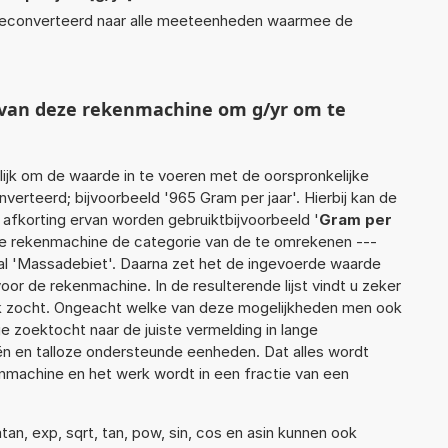
econverteerd naar alle meeteenheden waarmee de
t van deze rekenmachine om g/yr om te
jk om de waarde in te voeren met de oorspronkelijke
rteerd; bijvoorbeeld '965 Gram per jaar'. Hierbij kan de
 afkorting ervan worden gebruiktbijvoorbeeld '
Gram per
de rekenmachine de categorie van de te omrekenen ---
al 'Massadebiet'. Daarna zet het de ingevoerde waarde
oor de rekenmachine. In de resulterende lijst vindt u zeker
ijk zocht. Ongeacht welke van deze mogelijkheden men ook
e zoektocht naar de juiste vermelding in lange
eën en talloze ondersteunde eenheden. Dat alles wordt
machine en het werk wordt in een fractie van een
an, exp, sqrt, tan, pow, sin, cos en asin kunnen ook