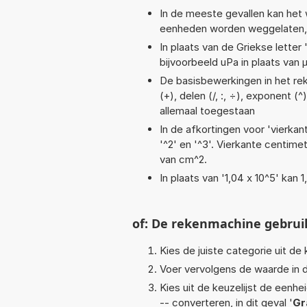
In de meeste gevallen kan het 
eenheden worden weggelaten, bij
In plaats van de Griekse letter
bijvoorbeeld uPa in plaats van 
De basisbewerkingen in het reke
(+), delen (/, :, ÷), exponent (^
allemaal toegestaan
In de afkortingen voor 'vierkan
'^2' en '^3'. Vierkante centim
van cm^2.
In plaats van '1,04 x 10^5' kan
of: De rekenmachine gebrui
Kies de juiste categorie uit de k
Voer vervolgens de waarde in d
Kies uit de keuzelijst de eenh
-- converteren, in dit geval '
Gr