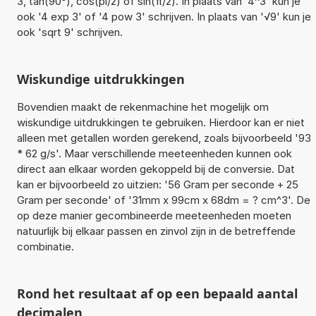
3, tan(90°), cos(pi/2) of sin(π/2). In plaats van '4^3' kun je
ook '4 exp 3' of '4 pow 3' schrijven. In plaats van '√9' kun je
ook 'sqrt 9' schrijven.
Wiskundige uitdrukkingen
Bovendien maakt de rekenmachine het mogelijk om
wiskundige uitdrukkingen te gebruiken. Hierdoor kan er niet
alleen met getallen worden gerekend, zoals bijvoorbeeld '93
* 62 g/s'. Maar verschillende meeteenheden kunnen ook
direct aan elkaar worden gekoppeld bij de conversie. Dat
kan er bijvoorbeeld zo uitzien: '56 Gram per seconde + 25
Gram per seconde' of '31mm x 99cm x 68dm = ? cm^3'. De
op deze manier gecombineerde meeteenheden moeten
natuurlijk bij elkaar passen en zinvol zijn in de betreffende
combinatie.
Rond het resultaat af op een bepaald aantal
decimalen