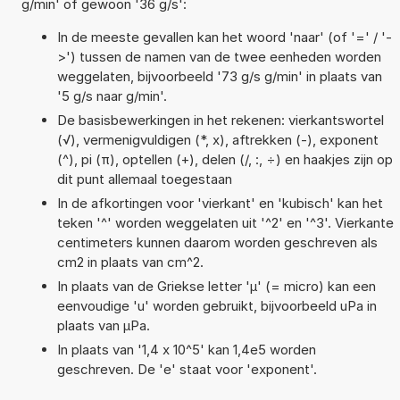
g/min' of gewoon '36 g/s':
In de meeste gevallen kan het woord 'naar' (of '=' / '-
>') tussen de namen van de twee eenheden worden
weggelaten, bijvoorbeeld '73 g/s g/min' in plaats van
'5 g/s naar g/min'.
De basisbewerkingen in het rekenen: vierkantswortel
(√), vermenigvuldigen (*, x), aftrekken (-), exponent
(^), pi (π), optellen (+), delen (/, :, ÷) en haakjes zijn op
dit punt allemaal toegestaan
In de afkortingen voor 'vierkant' en 'kubisch' kan het
teken '^' worden weggelaten uit '^2' en '^3'. Vierkante
centimeters kunnen daarom worden geschreven als
cm2 in plaats van cm^2.
In plaats van de Griekse letter 'µ' (= micro) kan een
eenvoudige 'u' worden gebruikt, bijvoorbeeld uPa in
plaats van µPa.
In plaats van '1,4 x 10^5' kan 1,4e5 worden
geschreven. De 'e' staat voor 'exponent'.