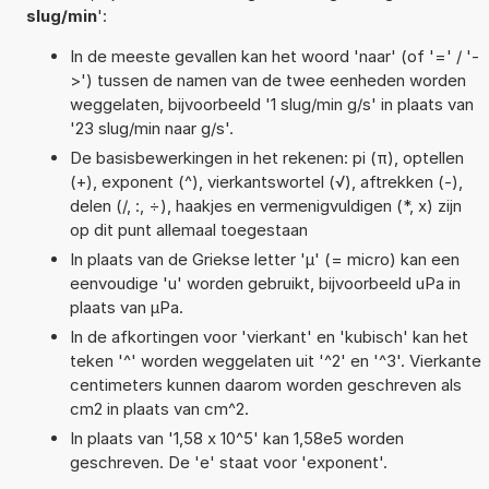
slug/min
':
In de meeste gevallen kan het woord 'naar' (of '=' / '-
>') tussen de namen van de twee eenheden worden
weggelaten, bijvoorbeeld '1 slug/min g/s' in plaats van
'23 slug/min naar g/s'.
De basisbewerkingen in het rekenen: pi (π), optellen
(+), exponent (^), vierkantswortel (√), aftrekken (-),
delen (/, :, ÷), haakjes en vermenigvuldigen (*, x) zijn
op dit punt allemaal toegestaan
In plaats van de Griekse letter 'µ' (= micro) kan een
eenvoudige 'u' worden gebruikt, bijvoorbeeld uPa in
plaats van µPa.
In de afkortingen voor 'vierkant' en 'kubisch' kan het
teken '^' worden weggelaten uit '^2' en '^3'. Vierkante
centimeters kunnen daarom worden geschreven als
cm2 in plaats van cm^2.
In plaats van '1,58 x 10^5' kan 1,58e5 worden
geschreven. De 'e' staat voor 'exponent'.