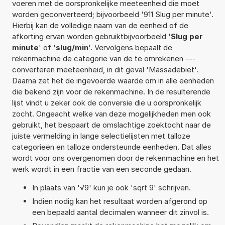
voeren met de oorspronkelijke meeteenheid die moet
worden geconverteerd; bijvoorbeeld '911 Slug per minute'.
Hierbij kan de volledige naam van de eenheid of de
afkorting ervan worden gebruiktbijvoorbeeld '
Slug per
minute
' of '
slug/min
'. Vervolgens bepaalt de
rekenmachine de categorie van de te omrekenen ---
converteren meeteenheid, in dit geval 'Massadebiet'.
Daarna zet het de ingevoerde waarde om in alle eenheden
die bekend zijn voor de rekenmachine. In de resulterende
lijst vindt u zeker ook de conversie die u oorspronkelijk
zocht. Ongeacht welke van deze mogelijkheden men ook
gebruikt, het bespaart de omslachtige zoektocht naar de
juiste vermelding in lange selectielijsten met talloze
categorieën en talloze ondersteunde eenheden. Dat alles
wordt voor ons overgenomen door de rekenmachine en het
werk wordt in een fractie van een seconde gedaan.
In plaats van '√9' kun je ook 'sqrt 9' schrijven.
Indien nodig kan het resultaat worden afgerond op
een bepaald aantal decimalen wanneer dit zinvol is.