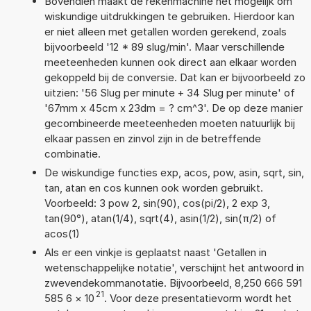
Bovendien maakt de rekenmachine het mogelijk om
wiskundige uitdrukkingen te gebruiken. Hierdoor kan
er niet alleen met getallen worden gerekend, zoals
bijvoorbeeld '12 * 89 slug/min'. Maar verschillende
meeteenheden kunnen ook direct aan elkaar worden
gekoppeld bij de conversie. Dat kan er bijvoorbeeld zo
uitzien: '56 Slug per minute + 34 Slug per minute' of
'67mm x 45cm x 23dm = ? cm^3'. De op deze manier
gecombineerde meeteenheden moeten natuurlijk bij
elkaar passen en zinvol zijn in de betreffende
combinatie.
De wiskundige functies exp, acos, pow, asin, sqrt, sin,
tan, atan en cos kunnen ook worden gebruikt.
Voorbeeld: 3 pow 2, sin(90), cos(pi/2), 2 exp 3,
tan(90°), atan(1/4), sqrt(4), asin(1/2), sin(π/2) of
acos(1)
Als er een vinkje is geplaatst naast 'Getallen in
wetenschappelijke notatie', verschijnt het antwoord in
zwevendekommanotatie. Bijvoorbeeld, 8,250 666 591
21
585 6
×
10
. Voor deze presentatievorm wordt het