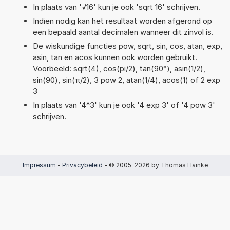
In plaats van '√16' kun je ook 'sqrt 16' schrijven.
Indien nodig kan het resultaat worden afgerond op
een bepaald aantal decimalen wanneer dit zinvol is.
De wiskundige functies pow, sqrt, sin, cos, atan, exp,
asin, tan en acos kunnen ook worden gebruikt.
Voorbeeld: sqrt(4), cos(pi/2), tan(90°), asin(1/2),
sin(90), sin(π/2), 3 pow 2, atan(1/4), acos(1) of 2 exp
3
In plaats van '4^3' kun je ook '4 exp 3' of '4 pow 3'
schrijven.
Impressum
-
Privacybeleid
- © 2005-2026 by Thomas Hainke