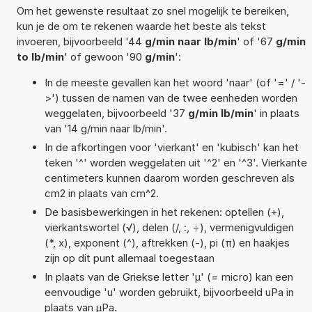
Om het gewenste resultaat zo snel mogelijk te bereiken,
kun je de om te rekenen waarde het beste als tekst
invoeren, bijvoorbeeld '44
g/min naar lb/min
' of '67
g/min
to lb/min
' of gewoon '90
g/min
':
In de meeste gevallen kan het woord 'naar' (of '=' / '-
>') tussen de namen van de twee eenheden worden
weggelaten, bijvoorbeeld '37
g/min lb/min
' in plaats
van '14 g/min naar lb/min'.
In de afkortingen voor 'vierkant' en 'kubisch' kan het
teken '^' worden weggelaten uit '^2' en '^3'. Vierkante
centimeters kunnen daarom worden geschreven als
cm2 in plaats van cm^2.
De basisbewerkingen in het rekenen: optellen (+),
vierkantswortel (√), delen (/, :, ÷), vermenigvuldigen
(*, x), exponent (^), aftrekken (-), pi (π) en haakjes
zijn op dit punt allemaal toegestaan
In plaats van de Griekse letter 'µ' (= micro) kan een
eenvoudige 'u' worden gebruikt, bijvoorbeeld uPa in
plaats van µPa.