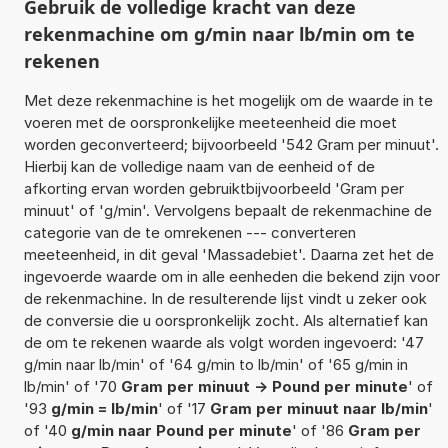
Gebruik de volledige kracht van deze
rekenmachine om g/min naar lb/min om te
rekenen
Met deze rekenmachine is het mogelijk om de waarde in te
voeren met de oorspronkelijke meeteenheid die moet
worden geconverteerd; bijvoorbeeld '542 Gram per minuut'.
Hierbij kan de volledige naam van de eenheid of de
afkorting ervan worden gebruiktbijvoorbeeld 'Gram per
minuut' of 'g/min'. Vervolgens bepaalt de rekenmachine de
categorie van de te omrekenen --- converteren
meeteenheid, in dit geval 'Massadebiet'. Daarna zet het de
ingevoerde waarde om in alle eenheden die bekend zijn voor
de rekenmachine. In de resulterende lijst vindt u zeker ook
de conversie die u oorspronkelijk zocht. Als alternatief kan
de om te rekenen waarde als volgt worden ingevoerd: '47
g/min naar lb/min' of '64 g/min to lb/min' of '65 g/min in
lb/min' of '70
Gram per minuut -> Pound per minute
' of
'93
g/min = lb/min
' of '17
Gram per minuut naar lb/min
'
of '40
g/min naar Pound per minute
' of '86
Gram per