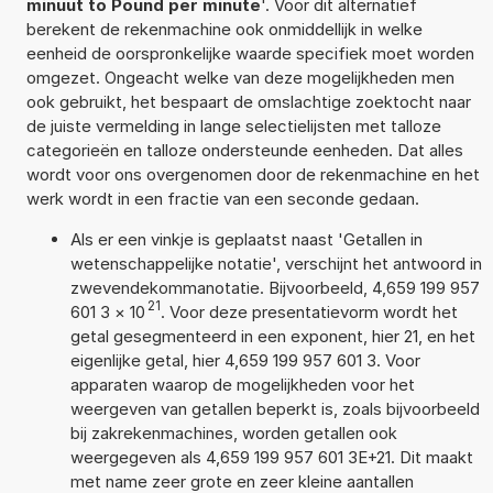
minuut to Pound per minute
'. Voor dit alternatief
berekent de rekenmachine ook onmiddellijk in welke
eenheid de oorspronkelijke waarde specifiek moet worden
omgezet. Ongeacht welke van deze mogelijkheden men
ook gebruikt, het bespaart de omslachtige zoektocht naar
de juiste vermelding in lange selectielijsten met talloze
categorieën en talloze ondersteunde eenheden. Dat alles
wordt voor ons overgenomen door de rekenmachine en het
werk wordt in een fractie van een seconde gedaan.
Als er een vinkje is geplaatst naast 'Getallen in
wetenschappelijke notatie', verschijnt het antwoord in
zwevendekommanotatie. Bijvoorbeeld, 4,659 199 957
21
601 3
×
10
. Voor deze presentatievorm wordt het
getal gesegmenteerd in een exponent, hier 21, en het
eigenlijke getal, hier 4,659 199 957 601 3. Voor
apparaten waarop de mogelijkheden voor het
weergeven van getallen beperkt is, zoals bijvoorbeeld
bij zakrekenmachines, worden getallen ook
weergegeven als 4,659 199 957 601 3E+21. Dit maakt
met name zeer grote en zeer kleine aantallen