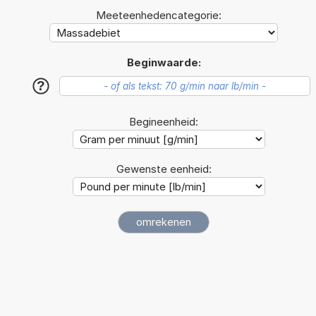
Meeteenhedencategorie:
Beginwaarde:
?
Begineenheid:
Gewenste eenheid: