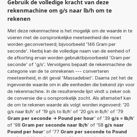
Gebruik de volledige kracht van deze
rekenmachine om g/s naar lb/h om te
rekenen
Met deze rekenmachine is het mogelijk om de waarde in te
voeren met de oorspronkelijke meeteenheid die moet
worden geconverteerd; bijvoorbeeld '146 Gram per
seconde'. Hierbij kan de volledige naam van de eenheid of
de afkorting ervan worden gebruiktbijvoorbeeld 'Gram per
seconde' of 'g/s'. Vervolgens bepaalt de rekenmachine de
categorie van de te omrekenen --- converteren
meeteenheid, in dit geval 'Massadebiet'. Daarna zet het de
ingevoerde waarde om in alle eenheden die bekend zijn voor
de rekenmachine. In de resulterende lijst vindt u zeker ook
de conversie die u oorspronkelijk zocht. Als alternatief kan
de om te rekenen waarde als volgt worden ingevoerd: '20
g/s naar lb/h' of '19 g/s to lb/h' of '20 g/s in lb/h' of '79
Gram per seconde -> Pound per hour
' of '39
g/s = lb/h
'
of '98
Gram per seconde naar lb/h
' of '58
g/s naar
Pound per hour
' of '77
Gram per seconde to Pound