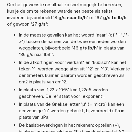
Om het gewenste resultaat zo snel mogelijk te bereiken,
kun je de om te rekenen waarde het beste als tekst
invoeren, bijvoorbeeld '8
g/s naar lb/h
' of '67
g/s to lb/h
'
of gewoon '27
g/s
':
In de meeste gevallen kan het woord 'naar' (of '=' / '-
>') tussen de namen van de twee eenheden worden
weggelaten, bijvoorbeeld '46
g/s lb/h
' in plaats van
'86 g/s naar lb/h'.
In de afkortingen voor 'vierkant' en 'kubisch' kan het
teken '^' worden weggelaten uit '^2' en '^3'. Vierkante
centimeters kunnen daarom worden geschreven als
cm2 in plaats van cm^2.
In plaats van '1,22 x 10^5' kan 1,22e5 worden
geschreven. De 'e' staat voor 'exponent'.
In plaats van de Griekse letter 'µ' (= micro) kan een
eenvoudige 'u' worden gebruikt, bijvoorbeeld uPa in
plaats van µPa.
De basisbewerkingen in het rekenen: optellen (+),
haakjes, vermenigvuldigen (*, x), vierkantswortel (√),