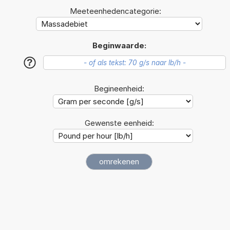
Meeteenhedencategorie:
Beginwaarde:
?
Begineenheid:
Gewenste eenheid: