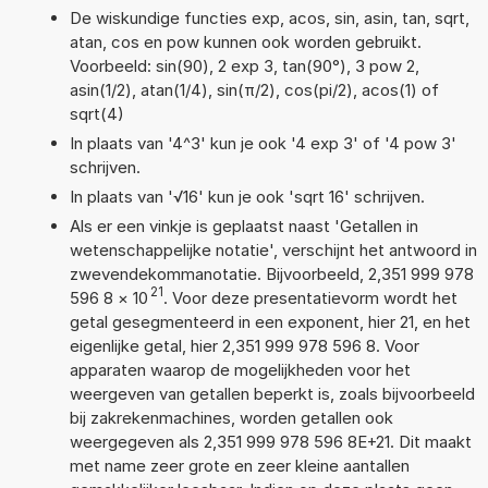
De wiskundige functies exp, acos, sin, asin, tan, sqrt,
atan, cos en pow kunnen ook worden gebruikt.
Voorbeeld: sin(90), 2 exp 3, tan(90°), 3 pow 2,
asin(1/2), atan(1/4), sin(π/2), cos(pi/2), acos(1) of
sqrt(4)
In plaats van '4^3' kun je ook '4 exp 3' of '4 pow 3'
schrijven.
In plaats van '√16' kun je ook 'sqrt 16' schrijven.
Als er een vinkje is geplaatst naast 'Getallen in
wetenschappelijke notatie', verschijnt het antwoord in
zwevendekommanotatie. Bijvoorbeeld, 2,351 999 978
21
596 8
×
10
. Voor deze presentatievorm wordt het
getal gesegmenteerd in een exponent, hier 21, en het
eigenlijke getal, hier 2,351 999 978 596 8. Voor
apparaten waarop de mogelijkheden voor het
weergeven van getallen beperkt is, zoals bijvoorbeeld
bij zakrekenmachines, worden getallen ook
weergegeven als 2,351 999 978 596 8E+21. Dit maakt
met name zeer grote en zeer kleine aantallen