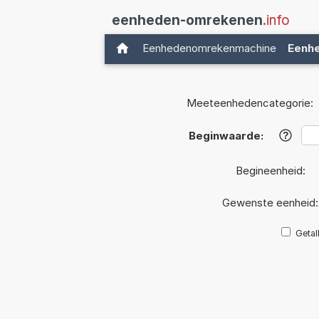
eenheden-omrekenen
.info
Eenhedenomrekenmachine
Eenh
Meeteenhedencategorie:
Beginwaarde:
?
Begineenheid:
Gewenste eenheid
Getal