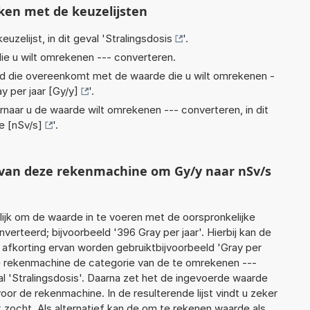
ken met de keuzelijsten
euzelijst, in dit geval '
Stralingsdosis
'.
ie u wilt omrekenen --- converteren.
eid die overeenkomt met de waarde die u wilt omrekenen -
y per jaar [Gy/y]
'.
rnaar u de waarde wilt omrekenen --- converteren, in dit
e [nSv/s]
'.
t van deze rekenmachine om Gy/y naar nSv/s
jk om de waarde in te voeren met de oorspronkelijke
rteerd; bijvoorbeeld '396 Gray per jaar'. Hierbij kan de
 afkorting ervan worden gebruiktbijvoorbeeld 'Gray per
 de rekenmachine de categorie van de te omrekenen ---
l 'Stralingsdosis'. Daarna zet het de ingevoerde waarde
oor de rekenmachine. In de resulterende lijst vindt u zeker
k zocht. Als alternatief kan de om te rekenen waarde als