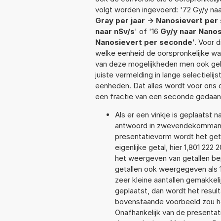
volgt worden ingevoerd: '72 Gy/y naar
Gray per jaar -> Nanosievert pe
naar nSv/s
' of '16
Gy/y naar Nano
Nanosievert per seconde
'. Voor 
welke eenheid de oorspronkelijke 
van deze mogelijkheden men ook geb
juiste vermelding in lange selectieli
eenheden. Dat alles wordt voor ons
een fractie van een seconde gedaan
Als er een vinkje is geplaatst n
antwoord in zwevendekommanota
presentatievorm wordt het geta
eigenlijke getal, hier 1,801 22
het weergeven van getallen bep
getallen ook weergegeven als 1
zeer kleine aantallen gemakkeli
geplaatst, dan wordt het resul
bovenstaande voorbeeld zou het
Onafhankelijk van de presentat