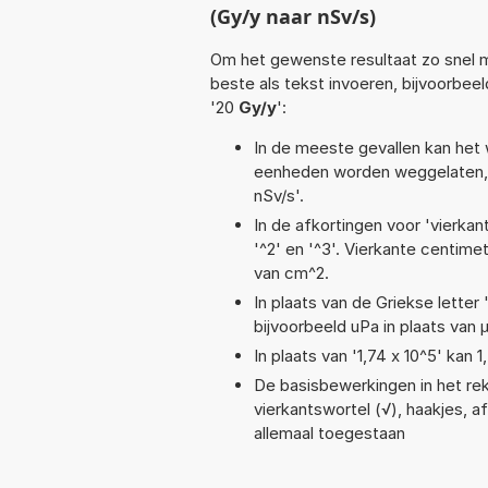
(Gy/y naar nSv/s)
Om het gewenste resultaat zo snel m
beste als tekst invoeren, bijvoorbee
'20
Gy/y
':
In de meeste gevallen kan het 
eenheden worden weggelaten, 
nSv/s'.
In de afkortingen voor 'vierkan
'^2' en '^3'. Vierkante centim
van cm^2.
In plaats van de Griekse letter
bijvoorbeeld uPa in plaats van 
In plaats van '1,74 x 10^5' kan
De basisbewerkingen in het reke
vierkantswortel (√), haakjes, aft
allemaal toegestaan