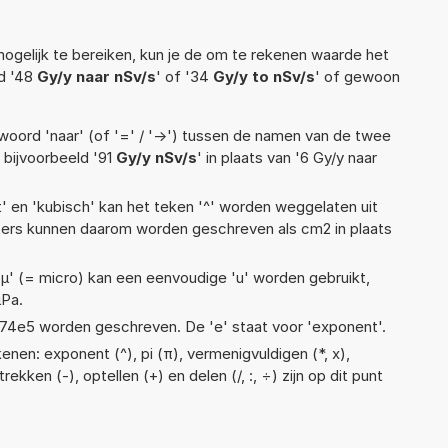
ogelijk te bereiken, kun je de om te rekenen waarde het
ld '48
Gy/y naar nSv/s
' of '34
Gy/y to nSv/s
' of gewoon
woord 'naar' (of '=' / '->') tussen de namen van de twee
bijvoorbeeld '91
Gy/y nSv/s
' in plaats van '6 Gy/y naar
t' en 'kubisch' kan het teken '^' worden weggelaten uit
eters kunnen daarom worden geschreven als cm2 in plaats
 'µ' (= micro) kan een eenvoudige 'u' worden gebruikt,
µPa.
 1,74e5 worden geschreven. De 'e' staat voor 'exponent'.
nen: exponent (^), pi (π), vermenigvuldigen (*, x),
rekken (-), optellen (+) en delen (/, :, ÷) zijn op dit punt