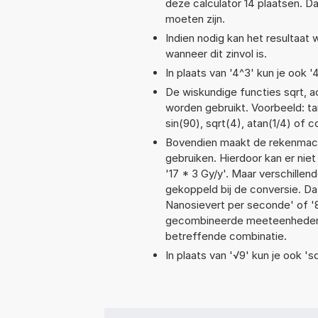
deze calculator 14 plaatsen. 
moeten zijn.
Indien nodig kan het resultaat
wanneer dit zinvol is.
In plaats van '4^3' kun je ook '
De wiskundige functies sqrt, ac
worden gebruikt. Voorbeeld: tan(
sin(90), sqrt(4), atan(1/4) of c
Bovendien maakt de rekenmachi
gebruiken. Hierdoor kan er nie
'17 * 3 Gy/y'. Maar verschill
gekoppeld bij de conversie. Dat
Nanosievert per seconde' of 
gecombineerde meeteenheden moe
betreffende combinatie.
In plaats van '√9' kun je ook 'sq