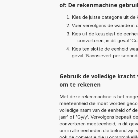
of: De rekenmachine gebrui
Kies de juiste categorie uit de k
Voer vervolgens de waarde in d
Kies uit de keuzelijst de eenh
-- converteren, in dit geval '
Gra
Kies ten slotte de eenheid waa
geval '
Nanosievert per second
Gebruik de volledige krach
om te rekenen
Met deze rekenmachine is het mogeli
meeteenheid die moet worden geconve
volledige naam van de eenheid of de
jaar' of 'Gy/y'. Vervolgens bepaalt
converteren meeteenheid, in dit geva
om in alle eenheden die bekend zijn v
ook de conversie die u oorspronkelij