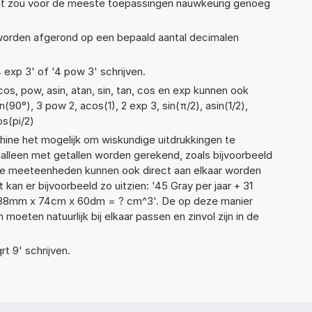
Dat zou voor de meeste toepassingen nauwkeurig genoeg
 worden afgerond op een bepaald aantal decimalen
4 exp 3' of '4 pow 3' schrijven.
os, pow, asin, atan, sin, tan, cos en exp kunnen ook
90°), 3 pow 2, acos(1), 2 exp 3, sin(π/2), asin(1/2),
os(pi/2)
ne het mogelijk om wiskundige uitdrukkingen te
t alleen met getallen worden gerekend, zoals bijvoorbeeld
ende meeteenheden kunnen ook direct aan elkaar worden
 kan er bijvoorbeeld zo uitzien: '45 Gray per jaar + 31
'88mm x 74cm x 60dm = ? cm^3'. De op deze manier
ten natuurlijk bij elkaar passen en zinvol zijn in de
rt 9' schrijven.