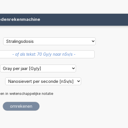
edenrekenmachine
:
len in wetenschappelijke notatie