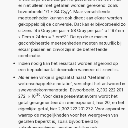
er niet alleen met getallen worden gerekend, zoals
bijvoorbeeld '71 * 84 Gy/y'. Maar verschillende
meeteenheden kunnen ook direct aan elkaar worden
gekoppeld bij de conversie. Dat kan er bijvoorbeeld zo
uitzien: '45 Gray per jaar + 58 Gray per jaar' of '97mm
x 11cm x 24dm = ? cm^3'. De op deze manier
gecombineerde meeteenheden moeten natuurlijk bij
elkaar passen en zinvol zijn in de betreffende
combinatie.
Indien nodig kan het resultaat worden afgerond op
een bepaald aantal decimalen wanneer dit zinvol is.
Als er een vinkje is geplaatst naast 'Getallen in
wetenschappelijke notatie', verschijnt het antwoord in
zwevendekommanotatie. Bijvoorbeeld, 2,302 222 201
20
272
×
10
. Voor deze presentatievorm wordt het
getal gesegmenteerd in een exponent, hier 20, en het
eigenlijke getal, hier 2,302 222 201 272. Voor apparaten
waarop de mogelijkheden voor het weergeven van
getallen beperkt is, zoals bijvoorbeeld bij
zakrekenmachines, worden getallen ook