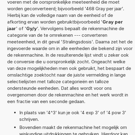
voeren met de oorspronkelijke meeteenheid die moet
worden geconverteerd; bijvoorbeeld '468 Gray per jaar'.
Hierbij kan de volledige naam van de eenheid of de
afkorting ervan worden gebruiktbijvoorbeeld '
Gray per
jaar
' of '
Gy/y
'. Vervolgens bepaalt de rekenmachine de
categorie van de te omrekenen --- converteren
meeteenheid, in dit geval 'Stralingsdosis'. Daarna zet het de
ingevoerde waarde om in alle eenheden die bekend zijn voor
de rekenmachine. In de resulterende lijst vindt u zeker ook
de conversie die u oorspronkelijk zocht. Ongeacht welke
van deze mogelijkheden men ook gebruikt, het bespaart de
omslachtige zoektocht naar de juiste vermelding in lange
selectielijsten met talloze categorieën en talloze
ondersteunde eenheden. Dat alles wordt voor ons
overgenomen door de rekenmachine en het werk wordt in
een fractie van een seconde gedaan.
In plaats van '4^3' kun je ook '4 exp 3' of '4 pow 3'
schrijven.
Bovendien maakt de rekenmachine het mogelijk om
wiskundige uitdrukkingen te gebruiken. Hierdoor kan