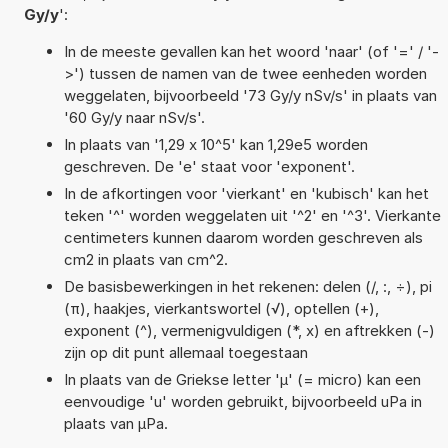
Gy/y
':
In de meeste gevallen kan het woord 'naar' (of '=' / '-
>') tussen de namen van de twee eenheden worden
weggelaten, bijvoorbeeld '73 Gy/y nSv/s' in plaats van
'60 Gy/y naar nSv/s'.
In plaats van '1,29 x 10^5' kan 1,29e5 worden
geschreven. De 'e' staat voor 'exponent'.
In de afkortingen voor 'vierkant' en 'kubisch' kan het
teken '^' worden weggelaten uit '^2' en '^3'. Vierkante
centimeters kunnen daarom worden geschreven als
cm2 in plaats van cm^2.
De basisbewerkingen in het rekenen: delen (/, :, ÷), pi
(π), haakjes, vierkantswortel (√), optellen (+),
exponent (^), vermenigvuldigen (*, x) en aftrekken (-)
zijn op dit punt allemaal toegestaan
In plaats van de Griekse letter 'µ' (= micro) kan een
eenvoudige 'u' worden gebruikt, bijvoorbeeld uPa in
plaats van µPa.