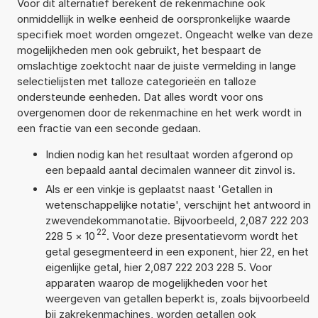
Voor dit alternatief berekent de rekenmachine ook
onmiddellijk in welke eenheid de oorspronkelijke waarde
specifiek moet worden omgezet. Ongeacht welke van deze
mogelijkheden men ook gebruikt, het bespaart de
omslachtige zoektocht naar de juiste vermelding in lange
selectielijsten met talloze categorieën en talloze
ondersteunde eenheden. Dat alles wordt voor ons
overgenomen door de rekenmachine en het werk wordt in
een fractie van een seconde gedaan.
Indien nodig kan het resultaat worden afgerond op
een bepaald aantal decimalen wanneer dit zinvol is.
Als er een vinkje is geplaatst naast 'Getallen in
wetenschappelijke notatie', verschijnt het antwoord in
zwevendekommanotatie. Bijvoorbeeld, 2,087 222 203
22
228 5
×
10
. Voor deze presentatievorm wordt het
getal gesegmenteerd in een exponent, hier 22, en het
eigenlijke getal, hier 2,087 222 203 228 5. Voor
apparaten waarop de mogelijkheden voor het
weergeven van getallen beperkt is, zoals bijvoorbeeld
bij zakrekenmachines, worden getallen ook