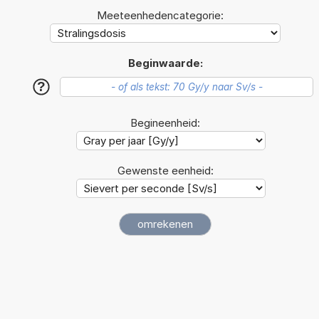
Meeteenhedencategorie:
Beginwaarde:
?
Begineenheid:
Gewenste eenheid: