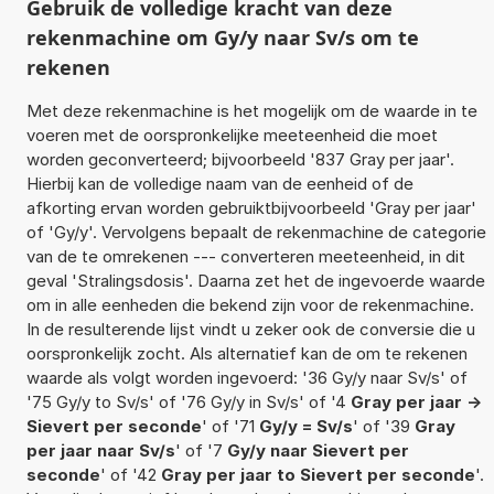
Gebruik de volledige kracht van deze
rekenmachine om Gy/y naar Sv/s om te
rekenen
Met deze rekenmachine is het mogelijk om de waarde in te
voeren met de oorspronkelijke meeteenheid die moet
worden geconverteerd; bijvoorbeeld '837 Gray per jaar'.
Hierbij kan de volledige naam van de eenheid of de
afkorting ervan worden gebruiktbijvoorbeeld 'Gray per jaar'
of 'Gy/y'. Vervolgens bepaalt de rekenmachine de categorie
van de te omrekenen --- converteren meeteenheid, in dit
geval 'Stralingsdosis'. Daarna zet het de ingevoerde waarde
om in alle eenheden die bekend zijn voor de rekenmachine.
In de resulterende lijst vindt u zeker ook de conversie die u
oorspronkelijk zocht. Als alternatief kan de om te rekenen
waarde als volgt worden ingevoerd: '36 Gy/y naar Sv/s' of
'75 Gy/y to Sv/s' of '76 Gy/y in Sv/s' of '4
Gray per jaar ->
Sievert per seconde
' of '71
Gy/y = Sv/s
' of '39
Gray
per jaar naar Sv/s
' of '7
Gy/y naar Sievert per
seconde
' of '42
Gray per jaar to Sievert per seconde
'.