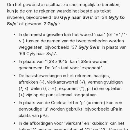
Om het gewenste resultaat zo snel mogelijk te bereiken,
kun je de om te rekenen waarde het beste als tekst
invoeren, bijvoorbeeld '66
Gy/y naar Sv/s
' of '34
Gy/y to
Sv/s
' of gewoon '2
Gy/y
':
In de meeste gevallen kan het woord 'naar' (of '=' / '-
>') tussen de namen van de twee eenheden worden
weggelaten, bijvoorbeeld '37
Gy/y Sv/s
' in plaats van
'69 Gy/y naar Sv/s'.
In plaats van '1,38 x 10^5' kan 1,38e5 worden
geschreven. De 'e' staat voor 'exponent'.
De basisbewerkingen in het rekenen: haakjes,
aftrekken (-), vierkantswortel (√), vermenigvuldigen
(*, x), delen (/, :, ÷), exponent (^), pi (π) en optellen
(+) zijn op dit punt allemaal toegestaan
In plaats van de Griekse letter 'µ' (= micro) kan een
eenvoudige 'u' worden gebruikt, bijvoorbeeld uPa in
plaats van µPa.
In de afkortingen voor 'vierkant' en 'kubisch' kan het
teken '^' worden weggelaten uit '^2' en '^3'. Vierkante