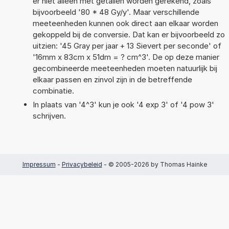
er niet alleen met getallen worden gerekend, zoals
bijvoorbeeld '80 * 48 Gy/y'. Maar verschillende
meeteenheden kunnen ook direct aan elkaar worden
gekoppeld bij de conversie. Dat kan er bijvoorbeeld zo
uitzien: '45 Gray per jaar + 13 Sievert per seconde' of
'16mm x 83cm x 51dm = ? cm^3'. De op deze manier
gecombineerde meeteenheden moeten natuurlijk bij
elkaar passen en zinvol zijn in de betreffende
combinatie.
In plaats van '4^3' kun je ook '4 exp 3' of '4 pow 3'
schrijven.
Impressum
-
Privacybeleid
- © 2005-2026 by Thomas Hainke