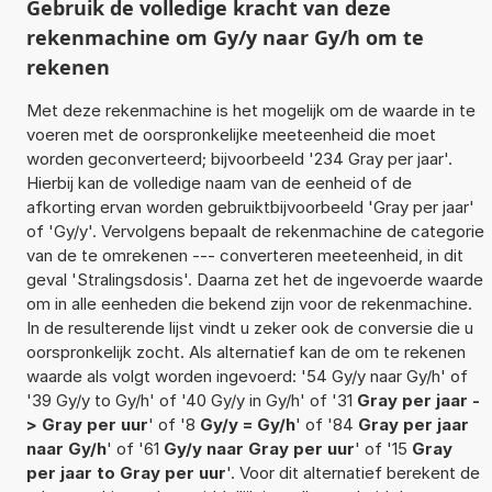
Gebruik de volledige kracht van deze
rekenmachine om Gy/y naar Gy/h om te
rekenen
Met deze rekenmachine is het mogelijk om de waarde in te
voeren met de oorspronkelijke meeteenheid die moet
worden geconverteerd; bijvoorbeeld '234 Gray per jaar'.
Hierbij kan de volledige naam van de eenheid of de
afkorting ervan worden gebruiktbijvoorbeeld 'Gray per jaar'
of 'Gy/y'. Vervolgens bepaalt de rekenmachine de categorie
van de te omrekenen --- converteren meeteenheid, in dit
geval 'Stralingsdosis'. Daarna zet het de ingevoerde waarde
om in alle eenheden die bekend zijn voor de rekenmachine.
In de resulterende lijst vindt u zeker ook de conversie die u
oorspronkelijk zocht. Als alternatief kan de om te rekenen
waarde als volgt worden ingevoerd: '54 Gy/y naar Gy/h' of
'39 Gy/y to Gy/h' of '40 Gy/y in Gy/h' of '31
Gray per jaar -
> Gray per uur
' of '8
Gy/y = Gy/h
' of '84
Gray per jaar
naar Gy/h
' of '61
Gy/y naar Gray per uur
' of '15
Gray
per jaar to Gray per uur
'. Voor dit alternatief berekent de