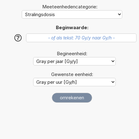
Meeteenhedencategorie:
Beginwaarde:
?
Begineenheid:
Gewenste eenheid: