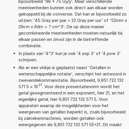
bijvoorbeeld '98 * 75 Gy/y'. Maar verschillende
meeteenheden kunnen ook direct aan elkaar worden
gekoppeld bij de conversie. Dat kan er bijvoorbeeld zo
uitzien: '45 Gray per jaar + 22 Gray per uur' of '52mm x
29cm x 6dm = ? cm^3'. De op deze manier
gecombineerde meeteenheden moeten natuurlijk bij
elkaar passen en zinvol zijn in de betreffende
combinatie.
In plaats van '4^3' kun je ook '4 exp 3' of '4 pow 3'
schrijven.
Als er een vinkje is geplaatst naast 'Getallen in
wetenschappelijke notatie', verschijnt het antwoord in
zwevendekommanotatie. Bijvoorbeeld, 9,851 722 132
21
571 5
×
10
. Voor deze presentatievorm wordt het
getal gesegmenteerd in een exponent, hier 21, en het
eigenlijke getal, hier 9,851 722 132 571 5. Voor
apparaten waarop de mogelijkheden voor het
weergeven van getallen beperkt is, zoals bijvoorbeeld
bij zakrekenmachines, worden getallen ook
weergegeven als 9,851 722 132 571 5E+21. Dit maakt