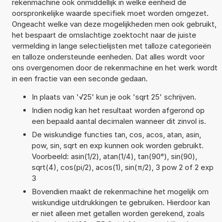
rekenmachine ook onmiddellijk in welke eenheid de
oorspronkelijke waarde specifiek moet worden omgezet.
Ongeacht welke van deze mogelijkheden men ook gebruikt,
het bespaart de omslachtige zoektocht naar de juiste
vermelding in lange selectielijsten met talloze categorieën
en talloze ondersteunde eenheden. Dat alles wordt voor
ons overgenomen door de rekenmachine en het werk wordt
in een fractie van een seconde gedaan.
In plaats van '√25' kun je ook 'sqrt 25' schrijven.
Indien nodig kan het resultaat worden afgerond op
een bepaald aantal decimalen wanneer dit zinvol is.
De wiskundige functies tan, cos, acos, atan, asin,
pow, sin, sqrt en exp kunnen ook worden gebruikt.
Voorbeeld: asin(1/2), atan(1/4), tan(90°), sin(90),
sqrt(4), cos(pi/2), acos(1), sin(π/2), 3 pow 2 of 2 exp
3
Bovendien maakt de rekenmachine het mogelijk om
wiskundige uitdrukkingen te gebruiken. Hierdoor kan
er niet alleen met getallen worden gerekend, zoals