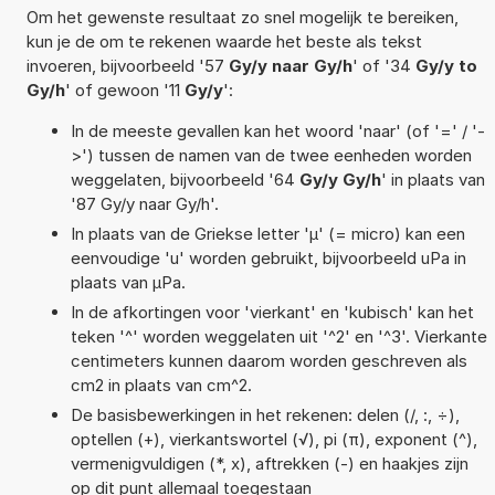
Om het gewenste resultaat zo snel mogelijk te bereiken,
kun je de om te rekenen waarde het beste als tekst
invoeren, bijvoorbeeld '57
Gy/y naar Gy/h
' of '34
Gy/y to
Gy/h
' of gewoon '11
Gy/y
':
In de meeste gevallen kan het woord 'naar' (of '=' / '-
>') tussen de namen van de twee eenheden worden
weggelaten, bijvoorbeeld '64
Gy/y Gy/h
' in plaats van
'87 Gy/y naar Gy/h'.
In plaats van de Griekse letter 'µ' (= micro) kan een
eenvoudige 'u' worden gebruikt, bijvoorbeeld uPa in
plaats van µPa.
In de afkortingen voor 'vierkant' en 'kubisch' kan het
teken '^' worden weggelaten uit '^2' en '^3'. Vierkante
centimeters kunnen daarom worden geschreven als
cm2 in plaats van cm^2.
De basisbewerkingen in het rekenen: delen (/, :, ÷),
optellen (+), vierkantswortel (√), pi (π), exponent (^),
vermenigvuldigen (*, x), aftrekken (-) en haakjes zijn
op dit punt allemaal toegestaan