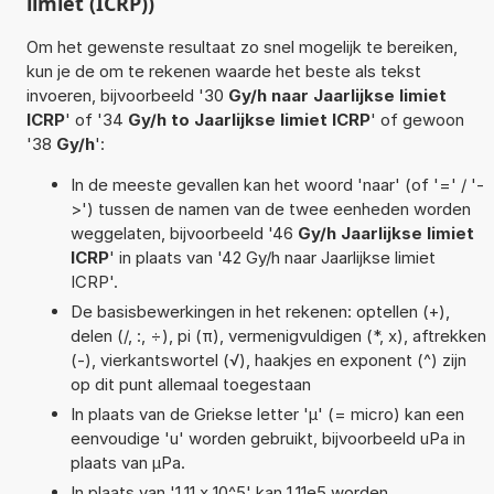
limiet (ICRP))
Om het gewenste resultaat zo snel mogelijk te bereiken,
kun je de om te rekenen waarde het beste als tekst
invoeren, bijvoorbeeld '30
Gy/h naar Jaarlijkse limiet
ICRP
' of '34
Gy/h to Jaarlijkse limiet ICRP
' of gewoon
'38
Gy/h
':
In de meeste gevallen kan het woord 'naar' (of '=' / '-
>') tussen de namen van de twee eenheden worden
weggelaten, bijvoorbeeld '46
Gy/h Jaarlijkse limiet
ICRP
' in plaats van '42 Gy/h naar Jaarlijkse limiet
ICRP'.
De basisbewerkingen in het rekenen: optellen (+),
delen (/, :, ÷), pi (π), vermenigvuldigen (*, x), aftrekken
(-), vierkantswortel (√), haakjes en exponent (^) zijn
op dit punt allemaal toegestaan
In plaats van de Griekse letter 'µ' (= micro) kan een
eenvoudige 'u' worden gebruikt, bijvoorbeeld uPa in
plaats van µPa.
In plaats van '1,11 x 10^5' kan 1,11e5 worden