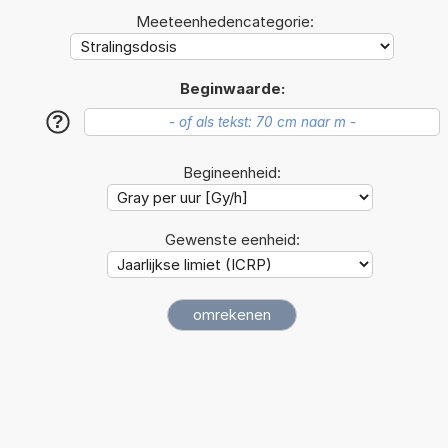
Meeteenhedencategorie:
Beginwaarde:
?
Begineenheid:
Gewenste eenheid: