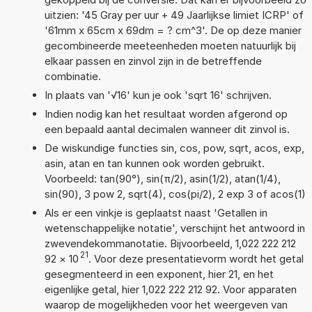
uitzien: '45 Gray per uur + 49 Jaarlijkse limiet ICRP' of
'61mm x 65cm x 69dm = ? cm^3'. De op deze manier
gecombineerde meeteenheden moeten natuurlijk bij
elkaar passen en zinvol zijn in de betreffende
combinatie.
In plaats van '√16' kun je ook 'sqrt 16' schrijven.
Indien nodig kan het resultaat worden afgerond op
een bepaald aantal decimalen wanneer dit zinvol is.
De wiskundige functies sin, cos, pow, sqrt, acos, exp,
asin, atan en tan kunnen ook worden gebruikt.
Voorbeeld: tan(90°), sin(π/2), asin(1/2), atan(1/4),
sin(90), 3 pow 2, sqrt(4), cos(pi/2), 2 exp 3 of acos(1)
Als er een vinkje is geplaatst naast 'Getallen in
wetenschappelijke notatie', verschijnt het antwoord in
zwevendekommanotatie. Bijvoorbeeld, 1,022 222 212
21
92
×
10
. Voor deze presentatievorm wordt het getal
gesegmenteerd in een exponent, hier 21, en het
eigenlijke getal, hier 1,022 222 212 92. Voor apparaten
waarop de mogelijkheden voor het weergeven van