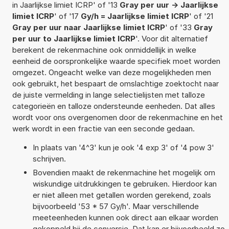
in Jaarlijkse limiet ICRP' of '13
Gray per uur -> Jaarlijkse
limiet ICRP
' of '17
Gy/h = Jaarlijkse limiet ICRP
' of '21
Gray per uur naar Jaarlijkse limiet ICRP
' of '33
Gray
per uur to Jaarlijkse limiet ICRP
'. Voor dit alternatief
berekent de rekenmachine ook onmiddellijk in welke
eenheid de oorspronkelijke waarde specifiek moet worden
omgezet. Ongeacht welke van deze mogelijkheden men
ook gebruikt, het bespaart de omslachtige zoektocht naar
de juiste vermelding in lange selectielijsten met talloze
categorieën en talloze ondersteunde eenheden. Dat alles
wordt voor ons overgenomen door de rekenmachine en het
werk wordt in een fractie van een seconde gedaan.
In plaats van '4^3' kun je ook '4 exp 3' of '4 pow 3'
schrijven.
Bovendien maakt de rekenmachine het mogelijk om
wiskundige uitdrukkingen te gebruiken. Hierdoor kan
er niet alleen met getallen worden gerekend, zoals
bijvoorbeeld '53 * 57 Gy/h'. Maar verschillende
meeteenheden kunnen ook direct aan elkaar worden
gekoppeld bij de conversie. Dat kan er bijvoorbeeld zo