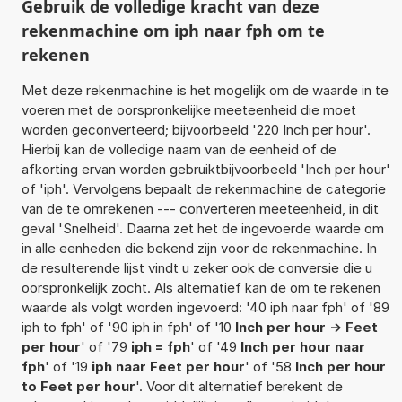
Gebruik de volledige kracht van deze
rekenmachine om iph naar fph om te
rekenen
Met deze rekenmachine is het mogelijk om de waarde in te
voeren met de oorspronkelijke meeteenheid die moet
worden geconverteerd; bijvoorbeeld '220 Inch per hour'.
Hierbij kan de volledige naam van de eenheid of de
afkorting ervan worden gebruiktbijvoorbeeld 'Inch per hour'
of 'iph'. Vervolgens bepaalt de rekenmachine de categorie
van de te omrekenen --- converteren meeteenheid, in dit
geval 'Snelheid'. Daarna zet het de ingevoerde waarde om
in alle eenheden die bekend zijn voor de rekenmachine. In
de resulterende lijst vindt u zeker ook de conversie die u
oorspronkelijk zocht. Als alternatief kan de om te rekenen
waarde als volgt worden ingevoerd: '40 iph naar fph' of '89
iph to fph' of '90 iph in fph' of '10
Inch per hour -> Feet
per hour
' of '79
iph = fph
' of '49
Inch per hour naar
fph
' of '19
iph naar Feet per hour
' of '58
Inch per hour
to Feet per hour
'. Voor dit alternatief berekent de