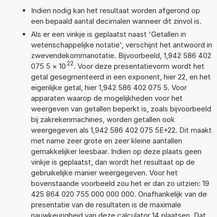
Indien nodig kan het resultaat worden afgerond op
een bepaald aantal decimalen wanneer dit zinvol is.
Als er een vinkje is geplaatst naast 'Getallen in
wetenschappelijke notatie', verschijnt het antwoord in
zwevendekommanotatie. Bijvoorbeeld, 1,942 586 402
22
075 5
×
10
. Voor deze presentatievorm wordt het
getal gesegmenteerd in een exponent, hier 22, en het
eigenlijke getal, hier 1,942 586 402 075 5. Voor
apparaten waarop de mogelijkheden voor het
weergeven van getallen beperkt is, zoals bijvoorbeeld
bij zakrekenmachines, worden getallen ook
weergegeven als 1,942 586 402 075 5E+22. Dit maakt
met name zeer grote en zeer kleine aantallen
gemakkelijker leesbaar. Indien op deze plaats geen
vinkje is geplaatst, dan wordt het resultaat op de
gebruikelijke manier weergegeven. Voor het
bovenstaande voorbeeld zou het er dan zo uitzien: 19
425 864 020 755 000 000 000. Onafhankelijk van de
presentatie van de resultaten is de maximale
nauwkeurigheid van deze calculator 14 plaatsen. Dat