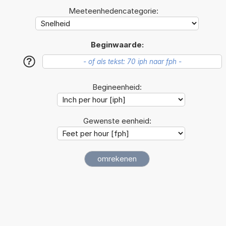
Meeteenhedencategorie:
Beginwaarde:
?
Begineenheid:
Gewenste eenheid: