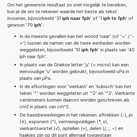
Om het gewenste resultaat zo snel mogelijk te bereiken,
kun je de om te rekenen waarde het beste als tekst
invoeren, bijvoorbeeld '31
iph naar fph
' of '1
iph to fph
' of
gewoon '70
iph
':
In de meeste gevallen kan het woord 'naar' (of '=' / '-
>') tussen de namen van de twee eenheden worden
weggelaten, bijvoorbeeld '10
iph fph
' in plaats van '40
iph naar fph'.
In plaats van de Griekse letter 'µ' (= micro) kan een
eenvoudige 'u' worden gebruikt, bijvoorbeeld uPa in
plaats van µPa.
In de afkortingen voor 'vierkant' en 'kubisch' kan het
teken '^' worden weggelaten uit '^2' en '^3'. Vierkante
centimeters kunnen daarom worden geschreven als
cm2 in plaats van cm^2.
De basisbewerkingen in het rekenen: aftrekken (-), pi
(π), exponent (^), vermenigvuldigen (*, x),
vierkantswortel (√), optellen (+), delen (/, :, ÷) en
haakjes zijn op dit punt allemaal toegestaan