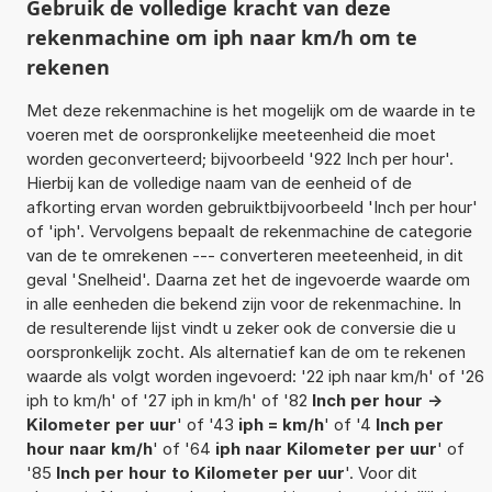
Gebruik de volledige kracht van deze
rekenmachine om iph naar km/h om te
rekenen
Met deze rekenmachine is het mogelijk om de waarde in te
voeren met de oorspronkelijke meeteenheid die moet
worden geconverteerd; bijvoorbeeld '922 Inch per hour'.
Hierbij kan de volledige naam van de eenheid of de
afkorting ervan worden gebruiktbijvoorbeeld 'Inch per hour'
of 'iph'. Vervolgens bepaalt de rekenmachine de categorie
van de te omrekenen --- converteren meeteenheid, in dit
geval 'Snelheid'. Daarna zet het de ingevoerde waarde om
in alle eenheden die bekend zijn voor de rekenmachine. In
de resulterende lijst vindt u zeker ook de conversie die u
oorspronkelijk zocht. Als alternatief kan de om te rekenen
waarde als volgt worden ingevoerd: '22 iph naar km/h' of '26
iph to km/h' of '27 iph in km/h' of '82
Inch per hour ->
Kilometer per uur
' of '43
iph = km/h
' of '4
Inch per
hour naar km/h
' of '64
iph naar Kilometer per uur
' of
'85
Inch per hour to Kilometer per uur
'. Voor dit