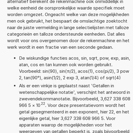
alternatief berekent de rekenmachine ook onmiddellijk in
welke eenheid de oorspronkelijke waarde specifiek moet
worden omgezet. Ongeacht welke van deze mogelijkheden
men ook gebruikt, het bespaart de omslachtige zoektocht
naar de juiste vermelding in lange selectielijsten met talloze
categorieën en talloze ondersteunde eenheden. Dat alles
wordt voor ons overgenomen door de rekenmachine en het
werk wordt in een fractie van een seconde gedaan.
De wiskundige functies acos, sin, sqrt, pow, exp, asin,
atan, cos en tan kunnen ook worden gebruikt.
Voorbeeld: sin(90), sin(π/2), acos(1), cos(pi/2), 3 pow
2, tan(90°), asin(1/2), 2 exp 3, atan(1/4) of sqrt(4)
Als er een vinkje is geplaatst naast 'Getallen in
wetenschappelijke notatie', verschijnt het antwoord in
zwevendekommanotatie. Bijvoorbeeld, 3,627 338 608
22
966 5
×
10
. Voor deze presentatievorm wordt het
getal gesegmenteerd in een exponent, hier 22, en het
eigenlijke getal, hier 3,627 338 608 966 5. Voor
apparaten waarop de mogelijkheden voor het
weergeven van getallen beperkt is, zoals bijvoorbeeld