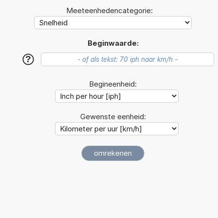
Meeteenhedencategorie:
Beginwaarde:
?
Begineenheid:
Gewenste eenheid: