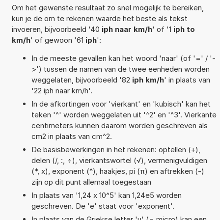
Om het gewenste resultaat zo snel mogelijk te bereiken,
kun je de om te rekenen waarde het beste als tekst
invoeren, bijvoorbeeld '40
iph naar km/h
' of '1
iph to
km/h
' of gewoon '61
iph
':
In de meeste gevallen kan het woord 'naar' (of '=' / '-
>') tussen de namen van de twee eenheden worden
weggelaten, bijvoorbeeld '82
iph km/h
' in plaats van
'22 iph naar km/h'.
In de afkortingen voor 'vierkant' en 'kubisch' kan het
teken '^' worden weggelaten uit '^2' en '^3'. Vierkante
centimeters kunnen daarom worden geschreven als
cm2 in plaats van cm^2.
De basisbewerkingen in het rekenen: optellen (+),
delen (/, :, ÷), vierkantswortel (√), vermenigvuldigen
(*, x), exponent (^), haakjes, pi (π) en aftrekken (-)
zijn op dit punt allemaal toegestaan
In plaats van '1,24 x 10^5' kan 1,24e5 worden
geschreven. De 'e' staat voor 'exponent'.
In plaats van de Griekse letter 'µ' (= micro) kan een