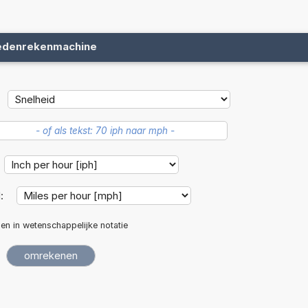
edenrekenmachine
d:
len in wetenschappelijke notatie