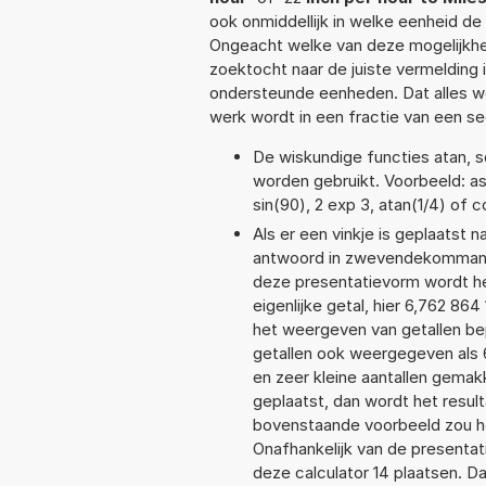
ook onmiddellijk in welke eenheid d
Ongeacht welke van deze mogelijkhe
zoektocht naar de juiste vermelding i
ondersteunde eenheden. Dat alles 
werk wordt in een fractie van een s
De wiskundige functies atan, sq
worden gebruikt. Voorbeeld: asin
sin(90), 2 exp 3, atan(1/4) of c
Als er een vinkje is geplaatst n
antwoord in zwevendekommanot
deze presentatievorm wordt he
eigenlijke getal, hier 6,762 8
het weergeven van getallen bep
getallen ook weergegeven als 
en zeer kleine aantallen gemakk
geplaatst, dan wordt het resul
bovenstaande voorbeeld zou he
Onafhankelijk van de presentat
deze calculator 14 plaatsen. 