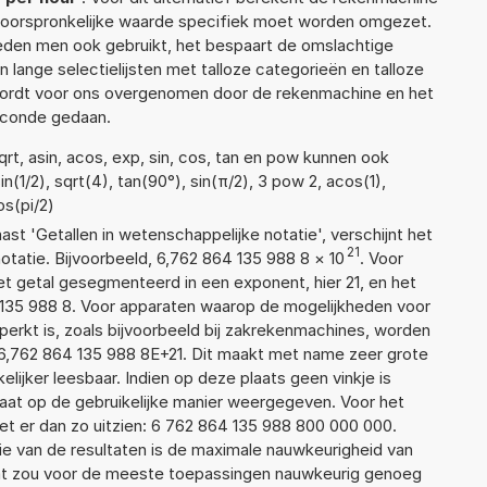
e oorspronkelijke waarde specifiek moet worden omgezet.
den men ook gebruikt, het bespaart de omslachtige
n lange selectielijsten met talloze categorieën en talloze
wordt voor ons overgenomen door de rekenmachine en het
econde gedaan.
rt, asin, acos, exp, sin, cos, tan en pow kunnen ook
(1/2), sqrt(4), tan(90°), sin(π/2), 3 pow 2, acos(1),
os(pi/2)
aast 'Getallen in wetenschappelijke notatie', verschijnt het
21
atie. Bijvoorbeeld, 6,762 864 135 988 8
×
10
. Voor
t getal gesegmenteerd in een exponent, hier 21, en het
64 135 988 8. Voor apparaten waarop de mogelijkheden voor
erkt is, zoals bijvoorbeeld bij zakrekenmachines, worden
6,762 864 135 988 8E+21. Dit maakt met name zeer grote
elijker leesbaar. Indien op deze plaats geen vinkje is
taat op de gebruikelijke manier weergegeven. Voor het
t er dan zo uitzien: 6 762 864 135 988 800 000 000.
ie van de resultaten is de maximale nauwkeurigheid van
Dat zou voor de meeste toepassingen nauwkeurig genoeg