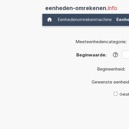
eenheden-omrekenen
.info
Eenhedenomrekenmachine
Eenh
Meeteenhedencategorie:
Beginwaarde:
?
Begineenheid:
Gewenste eenhei
Getal