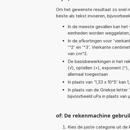
Om het gewenste resultaat zo snel m
beste als tekst invoeren, bijvoorbee
In de meeste gevallen kan het 
eenheden worden weggelaten, 
In de afkortingen voor 'vierkan
'^2' en '^3'. Vierkante centim
van cm^2.
De basisbewerkingen in het rek
(√), optellen (+), exponent (^), 
allemaal toegestaan
In plaats van '1,33 x 10^5' kan
In plaats van de Griekse letter
bijvoorbeeld uPa in plaats van 
of: De rekenmachine gebrui
Kies de juiste categorie uit de k