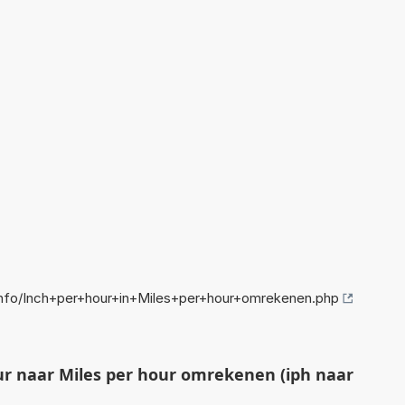
nfo/Inch+per+hour+in+Miles+per+hour+omrekenen.php
r naar Miles per hour omrekenen (iph naar