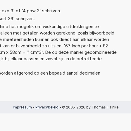
4 exp 3' of '4 pow 3' schrijven.
sqrt 36' schrijven.
ne het mogelijk om wiskundige uitdrukkingen te
t alleen met getallen worden gerekend, zoals bijvoorbeeld
ende meeteenheden kunnen ook direct aan elkaar worden
 kan er bijvoorbeeld zo uitzien: '67 Inch per hour + 82
3cm x 58dm = ? cm^3'. De op deze manier gecombineerde
 bij elkaar passen en zinvol zijn in de betreffende
 worden afgerond op een bepaald aantal decimalen
Impressum
-
Privacybeleid
- © 2005-2026 by Thomas Hainke