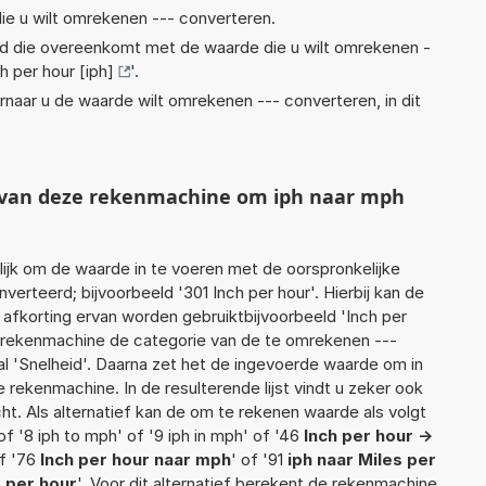
ie u wilt omrekenen --- converteren.
eid die overeenkomt met de waarde die u wilt omrekenen -
h per hour [iph]
'.
rnaar u de waarde wilt omrekenen --- converteren, in dit
t van deze rekenmachine om iph naar mph
jk om de waarde in te voeren met de oorspronkelijke
rteerd; bijvoorbeeld '301 Inch per hour'. Hierbij kan de
afkorting ervan worden gebruiktbijvoorbeeld 'Inch per
de rekenmachine de categorie van de te omrekenen ---
al 'Snelheid'. Daarna zet het de ingevoerde waarde om in
 rekenmachine. In de resulterende lijst vindt u zeker ook
cht. Als alternatief kan de om te rekenen waarde als volgt
f '8 iph to mph' of '9 iph in mph' of '46
Inch per hour ->
of '76
Inch per hour naar mph
' of '91
iph naar Miles per
s per hour
'. Voor dit alternatief berekent de rekenmachine