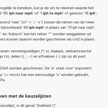
ogelijk te bereiken, kun je de om te rekenen waarde het
ld '85
iph naar mph
' of '1
iph to mph
' of gewoon '16
iph
':
woord 'naar' (of '=' / '->') tussen de namen van de twee
bijvoorbeeld '46
iph mph
' in plaats van '31 iph naar mph'.
t' en 'kubisch' kan het teken '^' worden weggelaten uit
eters kunnen daarom worden geschreven als cm2 in plaats
enen: vermenigvuldigen (*, x), haakjes, vierkantswortel
pi (π), delen (/, :, ÷) en aftrekken (-) zijn op dit punt
 1,33e5 worden geschreven. De 'e' staat voor 'exponent'.
 'µ' (= micro) kan een eenvoudige 'u' worden gebruikt,
µPa.
ken met de keuzelijsten
euzelijst, in dit geval '
Snelheid
'.