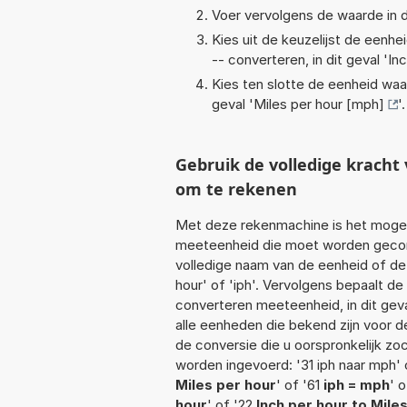
Voer vervolgens de waarde in d
Kies uit de keuzelijst de eenh
-- converteren, in dit geval '
Inc
Kies ten slotte de eenheid waa
geval '
Miles per hour [mph]
'.
Gebruik de volledige krach
om te rekenen
Met deze rekenmachine is het mogeli
meeteenheid die moet worden geconve
volledige naam van de eenheid of de 
hour' of 'iph'. Vervolgens bepaalt 
converteren meeteenheid, in dit gev
alle eenheden die bekend zijn voor de
de conversie die u oorspronkelijk zo
worden ingevoerd: '31 iph naar mph' o
Miles per hour
' of '61
iph = mph
' 
hour
' of '22
Inch per hour to Mile