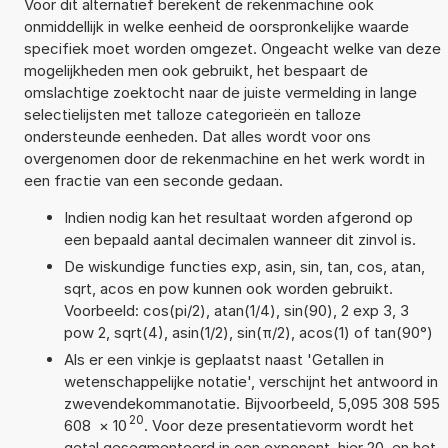
Voor dit alternatief berekent de rekenmachine ook
onmiddellijk in welke eenheid de oorspronkelijke waarde
specifiek moet worden omgezet. Ongeacht welke van deze
mogelijkheden men ook gebruikt, het bespaart de
omslachtige zoektocht naar de juiste vermelding in lange
selectielijsten met talloze categorieën en talloze
ondersteunde eenheden. Dat alles wordt voor ons
overgenomen door de rekenmachine en het werk wordt in
een fractie van een seconde gedaan.
Indien nodig kan het resultaat worden afgerond op
een bepaald aantal decimalen wanneer dit zinvol is.
De wiskundige functies exp, asin, sin, tan, cos, atan,
sqrt, acos en pow kunnen ook worden gebruikt.
Voorbeeld: cos(pi/2), atan(1/4), sin(90), 2 exp 3, 3
pow 2, sqrt(4), asin(1/2), sin(π/2), acos(1) of tan(90°)
Als er een vinkje is geplaatst naast 'Getallen in
wetenschappelijke notatie', verschijnt het antwoord in
zwevendekommanotatie. Bijvoorbeeld, 5,095 308 595
20
608
×
10
. Voor deze presentatievorm wordt het
getal gesegmenteerd in een exponent, hier 20, en het