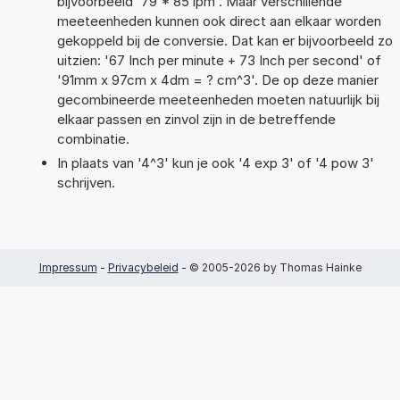
bijvoorbeeld '79 * 85 ipm'. Maar verschillende
meeteenheden kunnen ook direct aan elkaar worden
gekoppeld bij de conversie. Dat kan er bijvoorbeeld zo
uitzien: '67 Inch per minute + 73 Inch per second' of
'91mm x 97cm x 4dm = ? cm^3'. De op deze manier
gecombineerde meeteenheden moeten natuurlijk bij
elkaar passen en zinvol zijn in de betreffende
combinatie.
In plaats van '4^3' kun je ook '4 exp 3' of '4 pow 3'
schrijven.
Impressum
-
Privacybeleid
- © 2005-2026 by Thomas Hainke