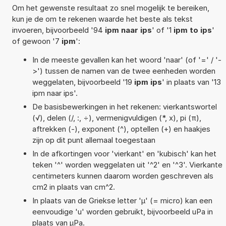
Om het gewenste resultaat zo snel mogelijk te bereiken,
kun je de om te rekenen waarde het beste als tekst
invoeren, bijvoorbeeld '94
ipm naar ips
' of '1
ipm to ips
'
of gewoon '7
ipm
':
In de meeste gevallen kan het woord 'naar' (of '=' / '-
>') tussen de namen van de twee eenheden worden
weggelaten, bijvoorbeeld '19
ipm ips
' in plaats van '13
ipm naar ips'.
De basisbewerkingen in het rekenen: vierkantswortel
(√), delen (/, :, ÷), vermenigvuldigen (*, x), pi (π),
aftrekken (-), exponent (^), optellen (+) en haakjes
zijn op dit punt allemaal toegestaan
In de afkortingen voor 'vierkant' en 'kubisch' kan het
teken '^' worden weggelaten uit '^2' en '^3'. Vierkante
centimeters kunnen daarom worden geschreven als
cm2 in plaats van cm^2.
In plaats van de Griekse letter 'µ' (= micro) kan een
eenvoudige 'u' worden gebruikt, bijvoorbeeld uPa in
plaats van µPa.