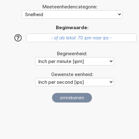
Meeteenhedencategorie:
Beginwaarde:
?
Begineenheid:
Gewenste eenheid: