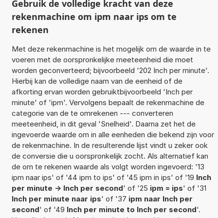
Gebruik de volledige kracht van deze
rekenmachine om ipm naar ips om te
rekenen
Met deze rekenmachine is het mogelijk om de waarde in te
voeren met de oorspronkelijke meeteenheid die moet
worden geconverteerd; bijvoorbeeld '202 Inch per minute'.
Hierbij kan de volledige naam van de eenheid of de
afkorting ervan worden gebruiktbijvoorbeeld 'Inch per
minute' of 'ipm'. Vervolgens bepaalt de rekenmachine de
categorie van de te omrekenen --- converteren
meeteenheid, in dit geval 'Snelheid'. Daarna zet het de
ingevoerde waarde om in alle eenheden die bekend zijn voor
de rekenmachine. In de resulterende lijst vindt u zeker ook
de conversie die u oorspronkelijk zocht. Als alternatief kan
de om te rekenen waarde als volgt worden ingevoerd: '13
ipm naar ips' of '44 ipm to ips' of '45 ipm in ips' of '19
Inch
per minute -> Inch per second
' of '25
ipm = ips
' of '31
Inch per minute naar ips
' of '37
ipm naar Inch per
second
' of '49
Inch per minute to Inch per second
'.