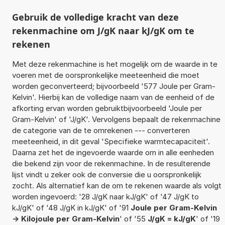
Gebruik de volledige kracht van deze
rekenmachine om J/gK naar kJ/gK om te
rekenen
Met deze rekenmachine is het mogelijk om de waarde in te
voeren met de oorspronkelijke meeteenheid die moet
worden geconverteerd; bijvoorbeeld '577 Joule per Gram-
Kelvin'. Hierbij kan de volledige naam van de eenheid of de
afkorting ervan worden gebruiktbijvoorbeeld 'Joule per
Gram-Kelvin' of 'J/gK'. Vervolgens bepaalt de rekenmachine
de categorie van de te omrekenen --- converteren
meeteenheid, in dit geval 'Specifieke warmtecapaciteit'.
Daarna zet het de ingevoerde waarde om in alle eenheden
die bekend zijn voor de rekenmachine. In de resulterende
lijst vindt u zeker ook de conversie die u oorspronkelijk
zocht. Als alternatief kan de om te rekenen waarde als volgt
worden ingevoerd: '28 J/gK naar kJ/gK' of '47 J/gK to
kJ/gK' of '48 J/gK in kJ/gK' of '91
Joule per Gram-Kelvin
-> Kilojoule per Gram-Kelvin
' of '55
J/gK = kJ/gK
' of '19