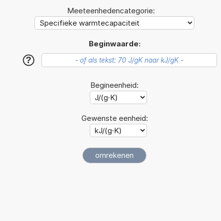
Meeteenhedencategorie:
Beginwaarde:
?
Begineenheid:
Gewenste eenheid: