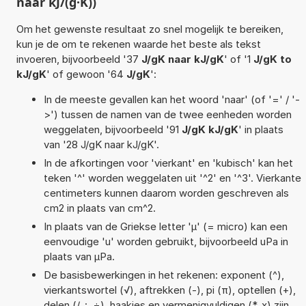
naar kJ/(g·K))
Om het gewenste resultaat zo snel mogelijk te bereiken,
kun je de om te rekenen waarde het beste als tekst
invoeren, bijvoorbeeld '37
J/gK naar kJ/gK
' of '1
J/gK to
kJ/gK
' of gewoon '64
J/gK
':
In de meeste gevallen kan het woord 'naar' (of '=' / '-
>') tussen de namen van de twee eenheden worden
weggelaten, bijvoorbeeld '91
J/gK kJ/gK
' in plaats
van '28 J/gK naar kJ/gK'.
In de afkortingen voor 'vierkant' en 'kubisch' kan het
teken '^' worden weggelaten uit '^2' en '^3'. Vierkante
centimeters kunnen daarom worden geschreven als
cm2 in plaats van cm^2.
In plaats van de Griekse letter 'µ' (= micro) kan een
eenvoudige 'u' worden gebruikt, bijvoorbeeld uPa in
plaats van µPa.
De basisbewerkingen in het rekenen: exponent (^),
vierkantswortel (√), aftrekken (-), pi (π), optellen (+),
delen (/, :, ÷), haakjes en vermenigvuldigen (*, x) zijn