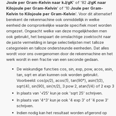
Joule per Gram-Kelvin naar kJ/gK
' of '82
J/gK naar
Kilojoule per Gram-Kelvin
' of '10
Joule per Gram-
Kelvin to Kilojoule per Gram-Kelvin
'. Voor dit alternatief
berekent de rekenmachine ook onmiddellijk in welke
eenheid de oorspronkelijke waarde specifiek moet worden
omgezet. Ongeacht welke van deze mogelijkheden men
ook gebruikt, het bespaart de omslachtige zoektocht naar
de juiste vermelding in lange selectielijsten met talloze
categorieën en talloze ondersteunde eenheden. Dat alles
wordt voor ons overgenomen door de rekenmachine en het
werk wordt in een fractie van een seconde gedaan.
De wiskundige functies cos, sin, exp, pow, acos, asin,
tan, sqrt en atan kunnen ook worden gebruikt.
Voorbeeld: cos(pi/2), acos(1), tan(90°), asin(1/2),
sqrt(4), sin(90), sin(π/2), 3 pow 2, atan(1/4) of 2 exp 3
In plaats van '√25' kun je ook 'sqrt 25' schrijven.
In plaats van '4^3' kun je ook '4 exp 3' of '4 pow 3'
schrijven.
Indien nodig kan het resultaat worden afgerond op