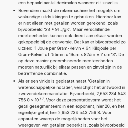
een bepaald aantal decimalen wanneer dit zinvol is.
Bovendien maakt de rekenmachine het mogelijk om
wiskundige uitdrukkingen te gebruiken. Hierdoor kan
er niet alleen met getallen worden gerekend, zoals
bijvoorbeeld '28 * 91 J/gK'. Maar verschillende
meeteenheden kunnen ook direct aan elkaar worden
gekoppeld bij de conversie. Dat kan er bijvoorbeeld zo
uitzien: '1 Joule per Gram-Kelvin + 64 Kilojoule per
Gram-Kelvin' of '55mm x 19cm x 82dm = ? cm^3'. De
op deze manier gecombineerde meeteenheden
moeten natuurlijk bij elkaar passen en zinvol zijn in de
betreffende combinatie.
Als er een vinkje is geplaatst naast 'Getallen in
wetenschappelijke notatie', verschijnt het antwoord in
zwevendekommanotatie. Bijvoorbeeld, 2,653 234 543
20
756 8
×
10
. Voor deze presentatievorm wordt het
getal gesegmenteerd in een exponent, hier 20, en het
eigenlijke getal, hier 2,653 234 543 756 8. Voor
apparaten waarop de mogelijkheden voor het
weergeven van getallen beperkt is, zoals bijvoorbeeld