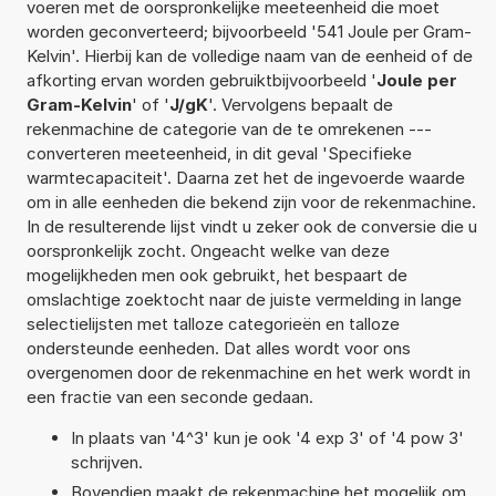
voeren met de oorspronkelijke meeteenheid die moet
worden geconverteerd; bijvoorbeeld '541 Joule per Gram-
Kelvin'. Hierbij kan de volledige naam van de eenheid of de
afkorting ervan worden gebruiktbijvoorbeeld '
Joule per
Gram-Kelvin
' of '
J/gK
'. Vervolgens bepaalt de
rekenmachine de categorie van de te omrekenen ---
converteren meeteenheid, in dit geval 'Specifieke
warmtecapaciteit'. Daarna zet het de ingevoerde waarde
om in alle eenheden die bekend zijn voor de rekenmachine.
In de resulterende lijst vindt u zeker ook de conversie die u
oorspronkelijk zocht. Ongeacht welke van deze
mogelijkheden men ook gebruikt, het bespaart de
omslachtige zoektocht naar de juiste vermelding in lange
selectielijsten met talloze categorieën en talloze
ondersteunde eenheden. Dat alles wordt voor ons
overgenomen door de rekenmachine en het werk wordt in
een fractie van een seconde gedaan.
In plaats van '4^3' kun je ook '4 exp 3' of '4 pow 3'
schrijven.
Bovendien maakt de rekenmachine het mogelijk om