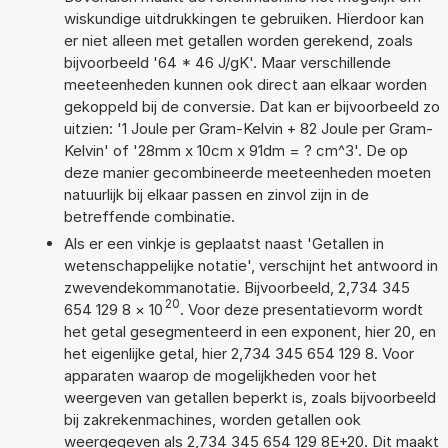
wiskundige uitdrukkingen te gebruiken. Hierdoor kan
er niet alleen met getallen worden gerekend, zoals
bijvoorbeeld '64 * 46 J/gK'. Maar verschillende
meeteenheden kunnen ook direct aan elkaar worden
gekoppeld bij de conversie. Dat kan er bijvoorbeeld zo
uitzien: '1 Joule per Gram-Kelvin + 82 Joule per Gram-
Kelvin' of '28mm x 10cm x 91dm = ? cm^3'. De op
deze manier gecombineerde meeteenheden moeten
natuurlijk bij elkaar passen en zinvol zijn in de
betreffende combinatie.
Als er een vinkje is geplaatst naast 'Getallen in
wetenschappelijke notatie', verschijnt het antwoord in
zwevendekommanotatie. Bijvoorbeeld, 2,734 345
20
654 129 8
×
10
. Voor deze presentatievorm wordt
het getal gesegmenteerd in een exponent, hier 20, en
het eigenlijke getal, hier 2,734 345 654 129 8. Voor
apparaten waarop de mogelijkheden voor het
weergeven van getallen beperkt is, zoals bijvoorbeeld
bij zakrekenmachines, worden getallen ook
weergegeven als 2,734 345 654 129 8E+20. Dit maakt