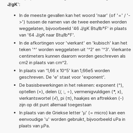
J/gK
':
In de meeste gevallen kan het woord 'naar' (of '=' / '-
>') tussen de namen van de twee eenheden worden
weggelaten, bijvoorbeeld '46 J/gK Btu/lb°F' in plaats
van '64 J/gK naar Btu/lb°F'.
In de afkortingen voor 'vierkant' en 'kubisch' kan het
teken '^' worden weggelaten uit '^2' en '^3'. Vierkante
centimeters kunnen daarom worden geschreven als
cm2 in plaats van cm^2.
In plaats van '1,66 x 10^5' kan 1,66e5 worden
geschreven. De 'e' staat voor 'exponent'.
De basisbewerkingen in het rekenen: exponent (^),
optellen (+), delen (/, :, ÷), vermenigvuldigen (*, x),
vierkantswortel (√), pi (π), haakjes en aftrekken (-)
zijn op dit punt allemaal toegestaan
In plaats van de Griekse letter 'µ' (= micro) kan een
eenvoudige 'u' worden gebruikt, bijvoorbeeld uPa in
plaats van µPa.