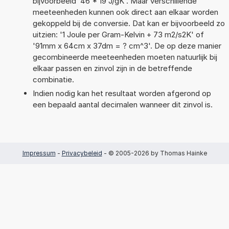
bijvoorbeeld '46 * 19 J/gK'. Maar verschillende
meeteenheden kunnen ook direct aan elkaar worden
gekoppeld bij de conversie. Dat kan er bijvoorbeeld zo
uitzien: '1 Joule per Gram-Kelvin + 73 m2/s2K' of
'91mm x 64cm x 37dm = ? cm^3'. De op deze manier
gecombineerde meeteenheden moeten natuurlijk bij
elkaar passen en zinvol zijn in de betreffende
combinatie.
Indien nodig kan het resultaat worden afgerond op
een bepaald aantal decimalen wanneer dit zinvol is.
Impressum
-
Privacybeleid
- © 2005-2026 by Thomas Hainke