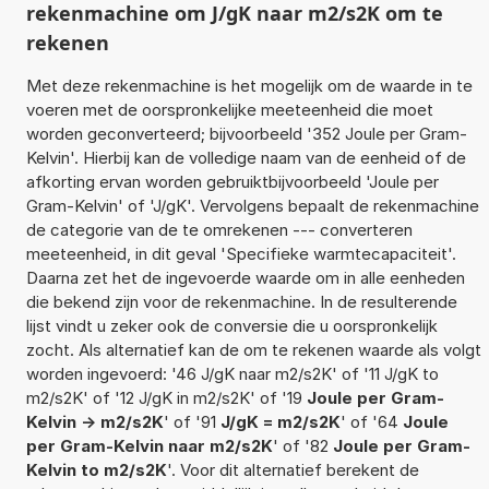
rekenmachine om J/gK naar m2/s2K om te
rekenen
Met deze rekenmachine is het mogelijk om de waarde in te
voeren met de oorspronkelijke meeteenheid die moet
worden geconverteerd; bijvoorbeeld '352 Joule per Gram-
Kelvin'. Hierbij kan de volledige naam van de eenheid of de
afkorting ervan worden gebruiktbijvoorbeeld 'Joule per
Gram-Kelvin' of 'J/gK'. Vervolgens bepaalt de rekenmachine
de categorie van de te omrekenen --- converteren
meeteenheid, in dit geval 'Specifieke warmtecapaciteit'.
Daarna zet het de ingevoerde waarde om in alle eenheden
die bekend zijn voor de rekenmachine. In de resulterende
lijst vindt u zeker ook de conversie die u oorspronkelijk
zocht. Als alternatief kan de om te rekenen waarde als volgt
worden ingevoerd: '46 J/gK naar m2/s2K' of '11 J/gK to
m2/s2K' of '12 J/gK in m2/s2K' of '19
Joule per Gram-
Kelvin -> m2/s2K
' of '91
J/gK = m2/s2K
' of '64
Joule
per Gram-Kelvin naar m2/s2K
' of '82
Joule per Gram-
Kelvin to m2/s2K
'. Voor dit alternatief berekent de