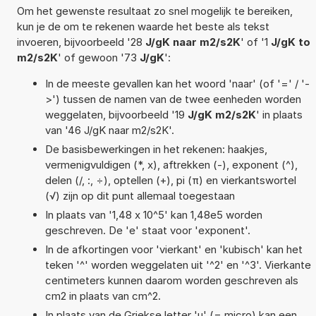
Om het gewenste resultaat zo snel mogelijk te bereiken,
kun je de om te rekenen waarde het beste als tekst
invoeren, bijvoorbeeld '28
J/gK naar m2/s2K
' of '1
J/gK to
m2/s2K
' of gewoon '73
J/gK
':
In de meeste gevallen kan het woord 'naar' (of '=' / '-
>') tussen de namen van de twee eenheden worden
weggelaten, bijvoorbeeld '19
J/gK m2/s2K
' in plaats
van '46 J/gK naar m2/s2K'.
De basisbewerkingen in het rekenen: haakjes,
vermenigvuldigen (*, x), aftrekken (-), exponent (^),
delen (/, :, ÷), optellen (+), pi (π) en vierkantswortel
(√) zijn op dit punt allemaal toegestaan
In plaats van '1,48 x 10^5' kan 1,48e5 worden
geschreven. De 'e' staat voor 'exponent'.
In de afkortingen voor 'vierkant' en 'kubisch' kan het
teken '^' worden weggelaten uit '^2' en '^3'. Vierkante
centimeters kunnen daarom worden geschreven als
cm2 in plaats van cm^2.
In plaats van de Griekse letter 'µ' (= micro) kan een