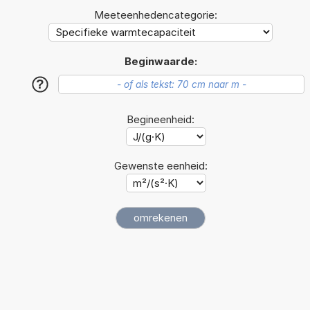
Meeteenhedencategorie:
Beginwaarde:
?
Begineenheid:
Gewenste eenheid: