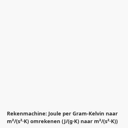
Rekenmachine: Joule per Gram-Kelvin naar
m²/(s²·K) omrekenen (J/(g·K) naar m²/(s²·K))