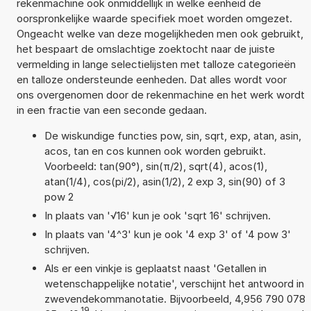
rekenmachine ook onmiddellijk in welke eenheid de
oorspronkelijke waarde specifiek moet worden omgezet.
Ongeacht welke van deze mogelijkheden men ook gebruikt,
het bespaart de omslachtige zoektocht naar de juiste
vermelding in lange selectielijsten met talloze categorieën
en talloze ondersteunde eenheden. Dat alles wordt voor
ons overgenomen door de rekenmachine en het werk wordt
in een fractie van een seconde gedaan.
De wiskundige functies pow, sin, sqrt, exp, atan, asin,
acos, tan en cos kunnen ook worden gebruikt.
Voorbeeld: tan(90°), sin(π/2), sqrt(4), acos(1),
atan(1/4), cos(pi/2), asin(1/2), 2 exp 3, sin(90) of 3
pow 2
In plaats van '√16' kun je ook 'sqrt 16' schrijven.
In plaats van '4^3' kun je ook '4 exp 3' of '4 pow 3'
schrijven.
Als er een vinkje is geplaatst naast 'Getallen in
wetenschappelijke notatie', verschijnt het antwoord in
zwevendekommanotatie. Bijvoorbeeld, 4,956 790 078
19