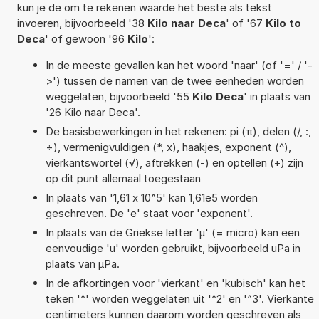
kun je de om te rekenen waarde het beste als tekst
invoeren, bijvoorbeeld '38
Kilo naar Deca
' of '67
Kilo to
Deca
' of gewoon '96
Kilo
':
In de meeste gevallen kan het woord 'naar' (of '=' / '-
>') tussen de namen van de twee eenheden worden
weggelaten, bijvoorbeeld '55
Kilo Deca
' in plaats van
'26 Kilo naar Deca'.
De basisbewerkingen in het rekenen: pi (π), delen (/, :,
÷), vermenigvuldigen (*, x), haakjes, exponent (^),
vierkantswortel (√), aftrekken (-) en optellen (+) zijn
op dit punt allemaal toegestaan
In plaats van '1,61 x 10^5' kan 1,61e5 worden
geschreven. De 'e' staat voor 'exponent'.
In plaats van de Griekse letter 'µ' (= micro) kan een
eenvoudige 'u' worden gebruikt, bijvoorbeeld uPa in
plaats van µPa.
In de afkortingen voor 'vierkant' en 'kubisch' kan het
teken '^' worden weggelaten uit '^2' en '^3'. Vierkante
centimeters kunnen daarom worden geschreven als