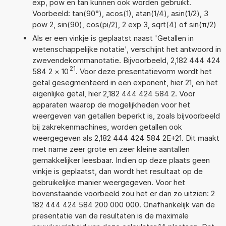
exp, pow en tan kunnen ook worden gebruikt.
Voorbeeld: tan(90°), acos(1), atan(1/4), asin(1/2), 3
pow 2, sin(90), cos(pi/2), 2 exp 3, sqrt(4) of sin(π/2)
Als er een vinkje is geplaatst naast 'Getallen in
wetenschappelijke notatie', verschijnt het antwoord in
zwevendekommanotatie. Bijvoorbeeld, 2,182 444 424
21
584 2
×
10
. Voor deze presentatievorm wordt het
getal gesegmenteerd in een exponent, hier 21, en het
eigenlijke getal, hier 2,182 444 424 584 2. Voor
apparaten waarop de mogelijkheden voor het
weergeven van getallen beperkt is, zoals bijvoorbeeld
bij zakrekenmachines, worden getallen ook
weergegeven als 2,182 444 424 584 2E+21. Dit maakt
met name zeer grote en zeer kleine aantallen
gemakkelijker leesbaar. Indien op deze plaats geen
vinkje is geplaatst, dan wordt het resultaat op de
gebruikelijke manier weergegeven. Voor het
bovenstaande voorbeeld zou het er dan zo uitzien: 2
182 444 424 584 200 000 000. Onafhankelijk van de
presentatie van de resultaten is de maximale