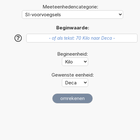
Meeteenhedencategorie:
Beginwaarde:
?
Begineenheid:
Gewenste eenheid: