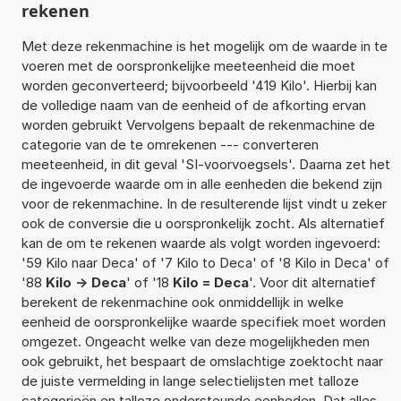
rekenen
Met deze rekenmachine is het mogelijk om de waarde in te
voeren met de oorspronkelijke meeteenheid die moet
worden geconverteerd; bijvoorbeeld '419 Kilo'. Hierbij kan
de volledige naam van de eenheid of de afkorting ervan
worden gebruikt Vervolgens bepaalt de rekenmachine de
categorie van de te omrekenen --- converteren
meeteenheid, in dit geval 'SI-voorvoegsels'. Daarna zet het
de ingevoerde waarde om in alle eenheden die bekend zijn
voor de rekenmachine. In de resulterende lijst vindt u zeker
ook de conversie die u oorspronkelijk zocht. Als alternatief
kan de om te rekenen waarde als volgt worden ingevoerd:
'59 Kilo naar Deca' of '7 Kilo to Deca' of '8 Kilo in Deca' of
'88
Kilo -> Deca
' of '18
Kilo = Deca
'. Voor dit alternatief
berekent de rekenmachine ook onmiddellijk in welke
eenheid de oorspronkelijke waarde specifiek moet worden
omgezet. Ongeacht welke van deze mogelijkheden men
ook gebruikt, het bespaart de omslachtige zoektocht naar
de juiste vermelding in lange selectielijsten met talloze
categorieën en talloze ondersteunde eenheden. Dat alles