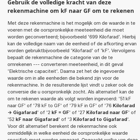
Gebruik de volledige kracht van deze
rekenmachine om kF naar GF om te rekenen
Met deze rekenmachine is het mogelijk om de waarde in te
voeren met de oorspronkelijke meeteenheid die moet
worden geconverteerd; bijvoorbeeld '699 Kilofarad'. Hierbij
kan de volledige naam van de eenheid of de afkorting ervan
worden gebruiktbijvoorbeeld 'Kilofarad' of 'kF'. Vervolgens
bepaalt de rekenmachine de categorie van de te
omrekenen --- converteren meeteenheid, in dit geval
'Elektrische capaciteit'. Daarna zet het de ingevoerde
waarde om in alle eenheden die bekend zijn voor de
rekenmachine. In de resulterende lijst vindt u zeker ook de
conversie die u oorspronkelijk zocht. Als alternatief kan de
om te rekenen waarde als volgt worden ingevoerd: '51 kF
naar GF' of '78 kF to GF' of '79 kF in GF' of '76
Kilofarad
-> Gigafarad
' of '2
kF = GF
' of '27
Kilofarad naar GF
' of
'52
kF naar Gigafarad
' of '3
Kilofarad to Gigafarad
'.
Voor dit alternatief berekent de rekenmachine ook
onmiddellijk in welke eenheid de oorspronkelijke waarde
specifiek moet worden omgezet. Ongeacht welke van deze