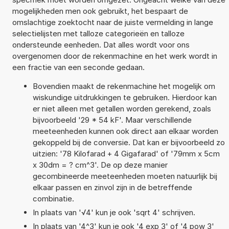
mogelijkheden men ook gebruikt, het bespaart de
omslachtige zoektocht naar de juiste vermelding in lange
selectielijsten met talloze categorieën en talloze
ondersteunde eenheden. Dat alles wordt voor ons
overgenomen door de rekenmachine en het werk wordt in
een fractie van een seconde gedaan.
Bovendien maakt de rekenmachine het mogelijk om
wiskundige uitdrukkingen te gebruiken. Hierdoor kan
er niet alleen met getallen worden gerekend, zoals
bijvoorbeeld '29 * 54 kF'. Maar verschillende
meeteenheden kunnen ook direct aan elkaar worden
gekoppeld bij de conversie. Dat kan er bijvoorbeeld zo
uitzien: '78 Kilofarad + 4 Gigafarad' of '79mm x 5cm
x 30dm = ? cm^3'. De op deze manier
gecombineerde meeteenheden moeten natuurlijk bij
elkaar passen en zinvol zijn in de betreffende
combinatie.
In plaats van '√4' kun je ook 'sqrt 4' schrijven.
In plaats van '4^3' kun je ook '4 exp 3' of '4 pow 3'