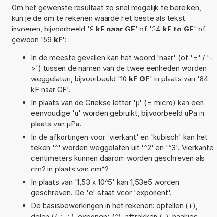
Om het gewenste resultaat zo snel mogelijk te bereiken,
kun je de om te rekenen waarde het beste als tekst
invoeren, bijvoorbeeld '9
kF naar GF
' of '34
kF to GF
' of
gewoon '59
kF
':
In de meeste gevallen kan het woord 'naar' (of '=' / '-
>') tussen de namen van de twee eenheden worden
weggelaten, bijvoorbeeld '10
kF GF
' in plaats van '84
kF naar GF'.
In plaats van de Griekse letter 'µ' (= micro) kan een
eenvoudige 'u' worden gebruikt, bijvoorbeeld uPa in
plaats van µPa.
In de afkortingen voor 'vierkant' en 'kubisch' kan het
teken '^' worden weggelaten uit '^2' en '^3'. Vierkante
centimeters kunnen daarom worden geschreven als
cm2 in plaats van cm^2.
In plaats van '1,53 x 10^5' kan 1,53e5 worden
geschreven. De 'e' staat voor 'exponent'.
De basisbewerkingen in het rekenen: optellen (+),
delen (/, :, ÷), exponent (^), aftrekken (-), haakjes,