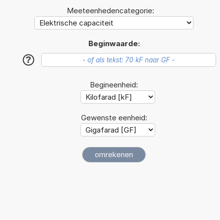
Meeteenhedencategorie:
Beginwaarde:
?
Begineenheid:
Gewenste eenheid: