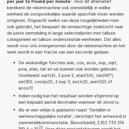
per jaar to Pound per minute
'. Voor dit alternatief
berekent de rekenmachine ook onmiddellijk in welke
eenheid de oorspronkelijke waarde specifiek moet worden
omgezet. Ongeacht welke van deze mogelijkheden men
ook gebruikt, het bespaart de omslachtige zoektocht naar
de juiste vermelding in lange selectielijsten met talloze
categorieën en talloze ondersteunde eenheden. Dat alles
wordt voor ons overgenomen door de rekenmachine en het
werk wordt in een fractie van een seconde gedaan.
De wiskundige functies asin, cos, acos, exp, sqrt,
pow, atan, tan en sin kunnen ook worden gebruikt.
Voorbeeld: sqrt(4), 3 pow 2, atan(1/4), tan(90°),
sin(90), cos(pi/2), 2 exp 3, sin(π/2), asin(1/2) of
acos(1)
Indien nodig kan het resultaat worden afgerond op
een bepaald aantal decimalen wanneer dit zinvol is.
Als er een vinkje is geplaatst naast 'Getallen in
wetenschappelijke notatie', verschijnt het antwoord in
zwevendekommanotatie. Bijvoorbeeld, 2,103 733 314
22
189 4
×
10
. Voor deze presentatievorm wordt het