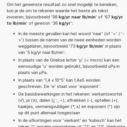
Om het gewenste resultaat zo snel mogelijk te bereiken,
kun je de om te rekenen waarde het beste als tekst
invoeren, bijvoorbeeld '98
kg/yr naar lb/min
' of '67
kg/yr
to lb/min
' of gewoon '36
kg/yr
':
In de meeste gevallen kan het woord 'naar' (of '=' / '-
>') tussen de namen van de twee eenheden worden
weggelaten, bijvoorbeeld '73
kg/yr lb/min
' in plaats
van '5 kg/yr naar lb/min'.
In plaats van de Griekse letter 'µ' (= micro) kan een
eenvoudige 'u' worden gebruikt, bijvoorbeeld uPa in
plaats van µPa.
In plaats van '1,4 x 10^5' kan 1,4e5 worden
geschreven. De 'e' staat voor 'exponent'.
De basisbewerkingen in het rekenen: vierkantswortel
(√), pi (π), delen (/, :, ÷), aftrekken (-), optellen (+),
haakjes, vermenigvuldigen (*, x) en exponent (^) zijn
op dit punt allemaal toegestaan
In de afkortingen voor 'vierkant' en 'kubisch' kan het
teken '^' worden weggelaten uit '^2' en '^3'. Vierkante