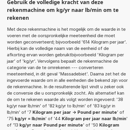
Gebruik de volledige kracht van deze
rekenmachine om kg/yr naar lb/min om te
rekenen
Met deze rekenmachine is het mogelijk om de waarde in te
voeren met de oorspronkelijke meeteenheid die moet
worden geconverteerd; bijvoorbeeld '614 Kilogram per jaar'.
Hierbij kan de volledige naam van de eenheid of de
afkorting ervan worden gebruiktbijvoorbeeld 'Kilogram per
jaar' of 'kg/yr'. Vervolgens bepaalt de rekenmachine de
categorie van de te omrekenen --- converteren
meeteenheid, in dit geval 'Massadebiet'. Daarna zet het de
ingevoerde waarde om in alle eenheden die bekend zijn voor
de rekenmachine. In de resulterende lijst vindt u zeker ook
de conversie die u oorspronkelijk zocht. Als alternatief kan
de om te rekenen waarde als volgt worden ingevoerd: '38
kg/yr naar lb/min' of '82 kg/yr to lb/min' of '83 kg/yr in
lb/min' of '7
Kilogram per jaar -> Pound per minute
' of
'75
kg/yr = lb/min
' of '44
Kilogram per jaar naar lb/min
'
of '13
kg/yr naar Pound per minute
' of '50
Kilogram