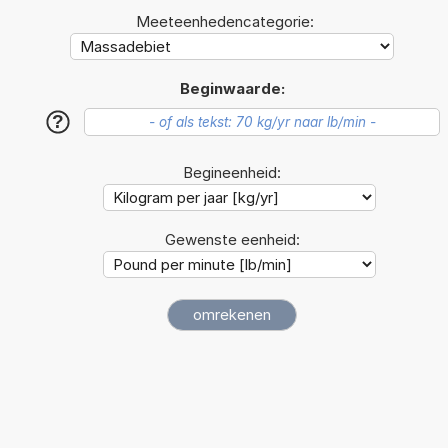
Meeteenhedencategorie:
Beginwaarde:
?
Begineenheid:
Gewenste eenheid: