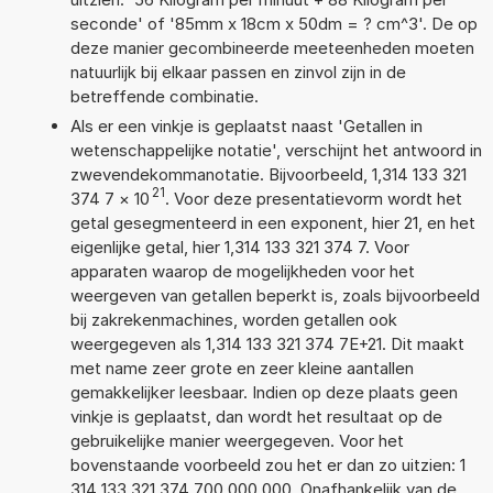
seconde' of '85mm x 18cm x 50dm = ? cm^3'. De op
deze manier gecombineerde meeteenheden moeten
natuurlijk bij elkaar passen en zinvol zijn in de
betreffende combinatie.
Als er een vinkje is geplaatst naast 'Getallen in
wetenschappelijke notatie', verschijnt het antwoord in
zwevendekommanotatie. Bijvoorbeeld, 1,314 133 321
21
374 7
×
10
. Voor deze presentatievorm wordt het
getal gesegmenteerd in een exponent, hier 21, en het
eigenlijke getal, hier 1,314 133 321 374 7. Voor
apparaten waarop de mogelijkheden voor het
weergeven van getallen beperkt is, zoals bijvoorbeeld
bij zakrekenmachines, worden getallen ook
weergegeven als 1,314 133 321 374 7E+21. Dit maakt
met name zeer grote en zeer kleine aantallen
gemakkelijker leesbaar. Indien op deze plaats geen
vinkje is geplaatst, dan wordt het resultaat op de
gebruikelijke manier weergegeven. Voor het
bovenstaande voorbeeld zou het er dan zo uitzien: 1
314 133 321 374 700 000 000. Onafhankelijk van de