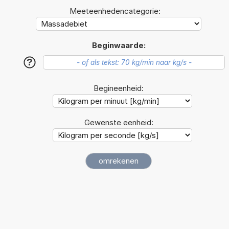
Meeteenhedencategorie:
Beginwaarde:
?
Begineenheid:
Gewenste eenheid: