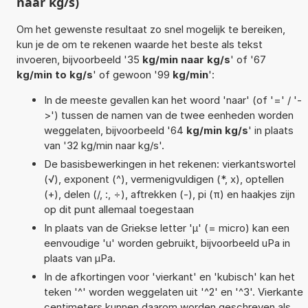
naar kg/s)
Om het gewenste resultaat zo snel mogelijk te bereiken,
kun je de om te rekenen waarde het beste als tekst
invoeren, bijvoorbeeld '35
kg/min naar kg/s
' of '67
kg/min to kg/s
' of gewoon '99
kg/min
':
In de meeste gevallen kan het woord 'naar' (of '=' / '-
>') tussen de namen van de twee eenheden worden
weggelaten, bijvoorbeeld '64
kg/min kg/s
' in plaats
van '32 kg/min naar kg/s'.
De basisbewerkingen in het rekenen: vierkantswortel
(√), exponent (^), vermenigvuldigen (*, x), optellen
(+), delen (/, :, ÷), aftrekken (-), pi (π) en haakjes zijn
op dit punt allemaal toegestaan
In plaats van de Griekse letter 'µ' (= micro) kan een
eenvoudige 'u' worden gebruikt, bijvoorbeeld uPa in
plaats van µPa.
In de afkortingen voor 'vierkant' en 'kubisch' kan het
teken '^' worden weggelaten uit '^2' en '^3'. Vierkante
centimeters kunnen daarom worden geschreven als