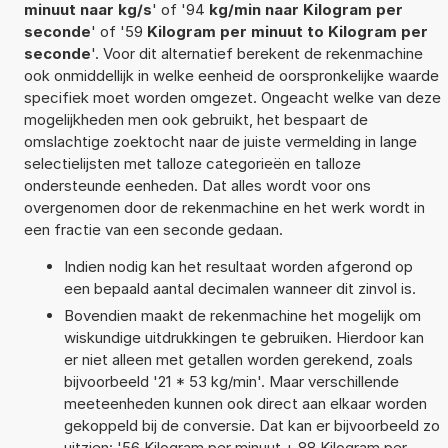
minuut naar kg/s
' of '94
kg/min naar Kilogram per
seconde
' of '59
Kilogram per minuut to Kilogram per
seconde
'. Voor dit alternatief berekent de rekenmachine
ook onmiddellijk in welke eenheid de oorspronkelijke waarde
specifiek moet worden omgezet. Ongeacht welke van deze
mogelijkheden men ook gebruikt, het bespaart de
omslachtige zoektocht naar de juiste vermelding in lange
selectielijsten met talloze categorieën en talloze
ondersteunde eenheden. Dat alles wordt voor ons
overgenomen door de rekenmachine en het werk wordt in
een fractie van een seconde gedaan.
Indien nodig kan het resultaat worden afgerond op
een bepaald aantal decimalen wanneer dit zinvol is.
Bovendien maakt de rekenmachine het mogelijk om
wiskundige uitdrukkingen te gebruiken. Hierdoor kan
er niet alleen met getallen worden gerekend, zoals
bijvoorbeeld '21 * 53 kg/min'. Maar verschillende
meeteenheden kunnen ook direct aan elkaar worden
gekoppeld bij de conversie. Dat kan er bijvoorbeeld zo
uitzien: '56 Kilogram per minuut + 88 Kilogram per