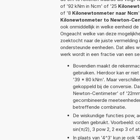
of '92 kNm in Ncm' of '25
Kilonewt
of '8
Kilonewtonmeter naar Ncm
Kilonewtonmeter to Newton-Cen
ook onmiddellijk in welke eenheid d
Ongeacht welke van deze mogelijkhe
zoektocht naar de juiste vermelding i
ondersteunde eenheden. Dat alles 
werk wordt in een fractie van een s
Bovendien maakt de rekenmachi
gebruiken. Hierdoor kan er nie
'39 * 80 kNm'. Maar verschill
gekoppeld bij de conversie. Da
Newton-Centimeter' of '22mm
gecombineerde meeteenheden moe
betreffende combinatie.
De wiskundige functies pow, aco
worden gebruikt. Voorbeeld: cos(
sin(π/2), 3 pow 2, 2 exp 3 of at
In plaats van '4^3' kun je ook '