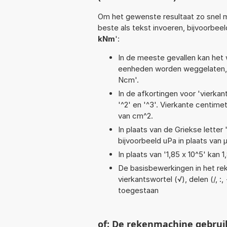
Om het gewenste resultaat zo snel m
beste als tekst invoeren, bijvoorbee
kNm
':
In de meeste gevallen kan het 
eenheden worden weggelaten, 
Ncm'.
In de afkortingen voor 'vierkan
'^2' en '^3'. Vierkante centim
van cm^2.
In plaats van de Griekse letter
bijvoorbeeld uPa in plaats van 
In plaats van '1,85 x 10^5' kan
De basisbewerkingen in het reke
vierkantswortel (√), delen (/, :,
toegestaan
of: De rekenmachine gebrui