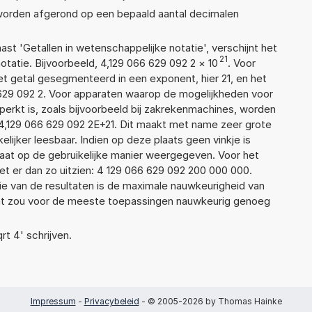
 worden afgerond op een bepaald aantal decimalen
aast 'Getallen in wetenschappelijke notatie', verschijnt het
21
tie. Bijvoorbeeld, 4,129 066 629 092 2
×
10
. Voor
t getal gesegmenteerd in een exponent, hier 21, en het
66 629 092 2. Voor apparaten waarop de mogelijkheden voor
erkt is, zoals bijvoorbeeld bij zakrekenmachines, worden
4,129 066 629 092 2E+21. Dit maakt met name zeer grote
elijker leesbaar. Indien op deze plaats geen vinkje is
taat op de gebruikelijke manier weergegeven. Voor het
t er dan zo uitzien: 4 129 066 629 092 200 000 000.
ie van de resultaten is de maximale nauwkeurigheid van
Dat zou voor de meeste toepassingen nauwkeurig genoeg
rt 4' schrijven.
Impressum
-
Privacybeleid
- © 2005-2026 by Thomas Hainke