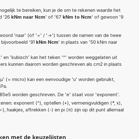
ogelijk te bereiken, kun je de om te rekenen waarde het
ld '26
kNm naar Ncm
' of '67
kNm to Ncm
' of gewoon '9
woord 'naar' (of '=' / '->') tussen de namen van de twee
bijvoorbeeld '91
kNm Ncm
' in plaats van '50 kNm naar
t' en 'kubisch' kan het teken '^' worden weggelaten uit
eters kunnen daarom worden geschreven als cm2 in plaats
 'µ' (= micro) kan een eenvoudige 'u' worden gebruikt,
µPa.
 1,85e5 worden geschreven. De 'e' staat voor 'exponent'.
nen: exponent (^), optellen (+), vermenigvuldigen (*, x),
 ÷), haakjes, aftrekken (-) en pi (π) zijn op dit punt allemaal
ken met de keuzelijsten