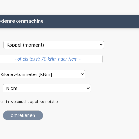
edenrekenmachine
len in wetenschappelijke notatie