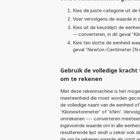
Kies de juiste categorie uit de k
Voer vervolgens de waarde in d
Kies uit de keuzelijst de eenh
-- converteren, in dit geval '
Ki
Kies ten slotte de eenheid waa
geval '
Newton-Centimeter [N
Gebruik de volledige krac
om te rekenen
Met deze rekenmachine is het mogeli
meeteenheid die moet worden geconve
de volledige naam van de eenheid of
'Kilonewtonmeter' of 'kNm'. Vervol
omrekenen --- converteren meeteenhe
ingevoerde waarde om in alle eenhed
resulterende lijst vindt u zeker ook d
de om te rekenen waarde als volgt 