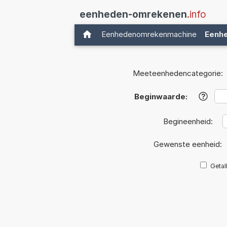
eenheden-omrekenen
.info
Eenhedenomrekenmachine
Eenh
Meeteenhedencategorie:
Beginwaarde:
?
Begineenheid:
Gewenste eenheid:
Getal