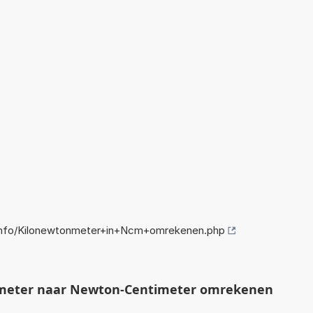
info/Kilonewtonmeter+in+Ncm+omrekenen.php
meter naar Newton-Centimeter omrekenen