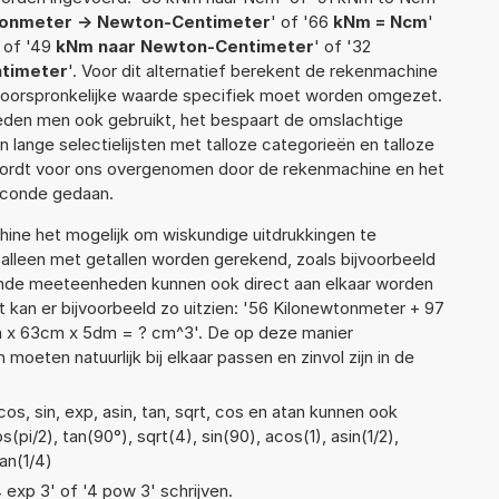
onmeter -> Newton-Centimeter
' of '66
kNm = Ncm
'
' of '49
kNm naar Newton-Centimeter
' of '32
timeter
'. Voor dit alternatief berekent de rekenmachine
e oorspronkelijke waarde specifiek moet worden omgezet.
den men ook gebruikt, het bespaart de omslachtige
n lange selectielijsten met talloze categorieën en talloze
wordt voor ons overgenomen door de rekenmachine en het
econde gedaan.
ne het mogelijk om wiskundige uitdrukkingen te
t alleen met getallen worden gerekend, zoals bijvoorbeeld
ende meeteenheden kunnen ook direct aan elkaar worden
t kan er bijvoorbeeld zo uitzien: '56 Kilonewtonmeter + 97
 x 63cm x 5dm = ? cm^3'. De op deze manier
ten natuurlijk bij elkaar passen en zinvol zijn in de
s, sin, exp, asin, tan, sqrt, cos en atan kunnen ook
pi/2), tan(90°), sqrt(4), sin(90), acos(1), asin(1/2),
an(1/4)
4 exp 3' of '4 pow 3' schrijven.