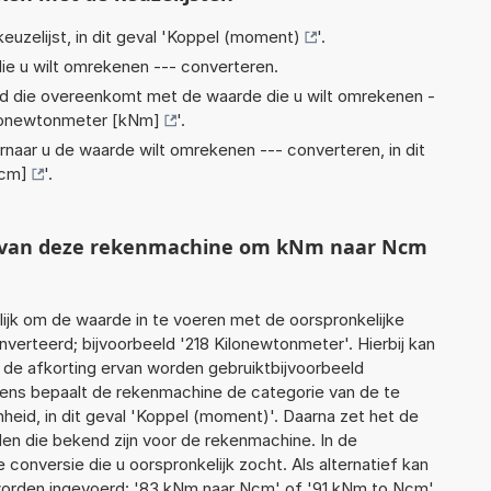
euzelijst, in dit geval '
Koppel (moment)
'.
ie u wilt omrekenen --- converteren.
eid die overeenkomt met de waarde die u wilt omrekenen -
lonewtonmeter [kNm]
'.
rnaar u de waarde wilt omrekenen --- converteren, in dit
·cm]
'.
ht van deze rekenmachine om kNm naar Ncm
jk om de waarde in te voeren met de oorspronkelijke
rteerd; bijvoorbeeld '218 Kilonewtonmeter'. Hierbij kan
 de afkorting ervan worden gebruiktbijvoorbeeld
gens bepaalt de rekenmachine de categorie van de te
id, in dit geval 'Koppel (moment)'. Daarna zet het de
en die bekend zijn voor de rekenmachine. In de
e conversie die u oorspronkelijk zocht. Als alternatief kan
worden ingevoerd: '83 kNm naar Ncm' of '91 kNm to Ncm'