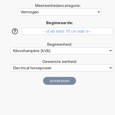
Meeteenhedencategorie:
Beginwaarde:
?
Begineenheid:
Gewenste eenheid: