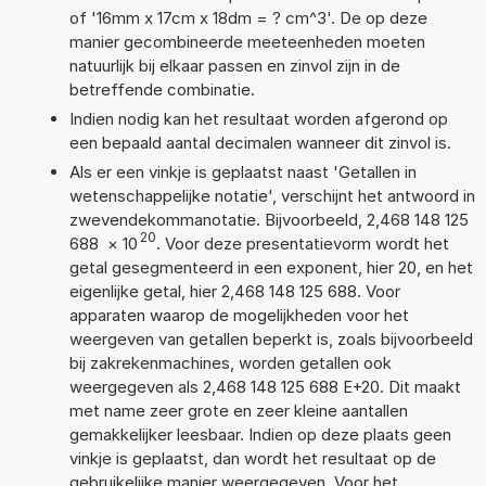
of '16mm x 17cm x 18dm = ? cm^3'. De op deze
manier gecombineerde meeteenheden moeten
natuurlijk bij elkaar passen en zinvol zijn in de
betreffende combinatie.
Indien nodig kan het resultaat worden afgerond op
een bepaald aantal decimalen wanneer dit zinvol is.
Als er een vinkje is geplaatst naast 'Getallen in
wetenschappelijke notatie', verschijnt het antwoord in
zwevendekommanotatie. Bijvoorbeeld, 2,468 148 125
20
688
×
10
. Voor deze presentatievorm wordt het
getal gesegmenteerd in een exponent, hier 20, en het
eigenlijke getal, hier 2,468 148 125 688. Voor
apparaten waarop de mogelijkheden voor het
weergeven van getallen beperkt is, zoals bijvoorbeeld
bij zakrekenmachines, worden getallen ook
weergegeven als 2,468 148 125 688 E+20. Dit maakt
met name zeer grote en zeer kleine aantallen
gemakkelijker leesbaar. Indien op deze plaats geen
vinkje is geplaatst, dan wordt het resultaat op de
gebruikelijke manier weergegeven. Voor het