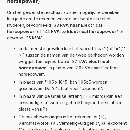
horsepower)
Om het gewenste resultaat zo snel mogelijk te bereiken,
kun je de om te rekenen waarde het beste als tekst
invoeren, bijvoorbeeld '33
kVA naar Electrical
horsepower
' of '34
kVA to Electrical horsepower
' of
gewoon '35
kVA
':
In de meeste gevallen kan het woord 'naar' (of '=' / '-
>') tussen de namen van de twee eenheden worden
weggelaten, bijvoorbeeld '37
kVA Electrical
horsepower
' in plaats van '36 kVA naar Electrical
horsepower'.
In plaats van '1,05 x 10^5' kan 1,05e5 worden
geschreven. De 'e' staat voor 'exponent'.
In plaats van de Griekse letter 'µ' (= micro) kan een
eenvoudige 'u' worden gebruikt, bijvoorbeeld uPa in
plaats van µPa.
De basisbewerkingen in het rekenen: pi (π),
vierkantswortel (√), vermenigvuldigen (*, x), exponent
(^), aftrekken (-), delen (/, :, ÷), haakjes en optellen