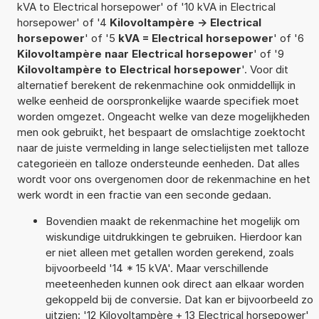
kVA to Electrical horsepower' of '10 kVA in Electrical
horsepower' of '4
Kilovoltampère -> Electrical
horsepower
' of '5
kVA = Electrical horsepower
' of '6
Kilovoltampère naar Electrical horsepower
' of '9
Kilovoltampère to Electrical horsepower
'. Voor dit
alternatief berekent de rekenmachine ook onmiddellijk in
welke eenheid de oorspronkelijke waarde specifiek moet
worden omgezet. Ongeacht welke van deze mogelijkheden
men ook gebruikt, het bespaart de omslachtige zoektocht
naar de juiste vermelding in lange selectielijsten met talloze
categorieën en talloze ondersteunde eenheden. Dat alles
wordt voor ons overgenomen door de rekenmachine en het
werk wordt in een fractie van een seconde gedaan.
Bovendien maakt de rekenmachine het mogelijk om
wiskundige uitdrukkingen te gebruiken. Hierdoor kan
er niet alleen met getallen worden gerekend, zoals
bijvoorbeeld '14 * 15 kVA'. Maar verschillende
meeteenheden kunnen ook direct aan elkaar worden
gekoppeld bij de conversie. Dat kan er bijvoorbeeld zo
uitzien: '12 Kilovoltampère + 13 Electrical horsepower'