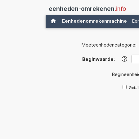
eenheden-omrekenen
.info
Eenhedenomrekenmachine
Ee
Meeteenhedencategorie:
Beginwaarde:
?
Begineenhei
Getal