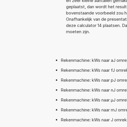
en zeer kleine aantallen gemakk
geplaatst, dan wordt het resul
bovenstaande voorbeeld zou he
Onafhankelijk van de presentat
deze calculator 14 plaatsen. 
moeten zijn.
Rekenmachine: kWs naar aJ omrek
Rekenmachine: kWs naar fJ omrek
Rekenmachine: kWs naar pJ omrek
Rekenmachine: kWs naar nJ omrek
Rekenmachine: kWs naar µJ omrek
Rekenmachine: kWs naar mJ omrek
Rekenmachine: kWs naar J omreke