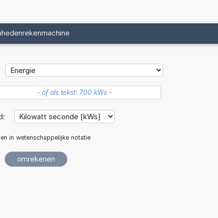
nhedenrekenmachine
d:
len in wetenschappelijke notatie