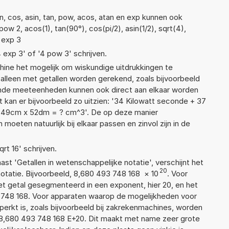
n, cos, asin, tan, pow, acos, atan en exp kunnen ook
ow 2, acos(1), tan(90°), cos(pi/2), asin(1/2), sqrt(4),
2 exp 3
4 exp 3' of '4 pow 3' schrijven.
ne het mogelijk om wiskundige uitdrukkingen te
t alleen met getallen worden gerekend, zoals bijvoorbeeld
ende meeteenheden kunnen ook direct aan elkaar worden
t kan er bijvoorbeeld zo uitzien: '34 Kilowatt seconde + 37
 49cm x 52dm = ? cm^3'. De op deze manier
ten natuurlijk bij elkaar passen en zinvol zijn in de
qrt 16' schrijven.
aast 'Getallen in wetenschappelijke notatie', verschijnt het
20
atie. Bijvoorbeeld, 8,680 493 748 168
×
10
. Voor
t getal gesegmenteerd in een exponent, hier 20, en het
93 748 168. Voor apparaten waarop de mogelijkheden voor
erkt is, zoals bijvoorbeeld bij zakrekenmachines, worden
8,680 493 748 168 E+20. Dit maakt met name zeer grote