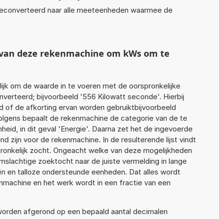
econverteerd naar alle meeteenheden waarmee de
t van deze rekenmachine om kWs om te
jk om de waarde in te voeren met de oorspronkelijke
rteerd; bijvoorbeeld '556 Kilowatt seconde'. Hierbij
d of de afkorting ervan worden gebruiktbijvoorbeeld
volgens bepaalt de rekenmachine de categorie van de te
id, in dit geval 'Energie'. Daarna zet het de ingevoerde
d zijn voor de rekenmachine. In de resulterende lijst vindt
pronkelijk zocht. Ongeacht welke van deze mogelijkheden
slachtige zoektocht naar de juiste vermelding in lange
eën en talloze ondersteunde eenheden. Dat alles wordt
machine en het werk wordt in een fractie van een
 worden afgerond op een bepaald aantal decimalen