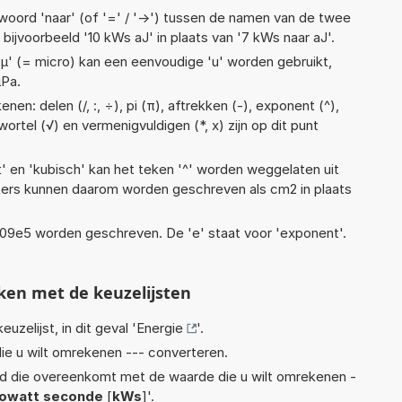
woord 'naar' (of '=' / '->') tussen de namen van de twee
jvoorbeeld '10 kWs aJ' in plaats van '7 kWs naar aJ'.
 'µ' (= micro) kan een eenvoudige 'u' worden gebruikt,
µPa.
en: delen (/, :, ÷), pi (π), aftrekken (-), exponent (^),
wortel (√) en vermenigvuldigen (*, x) zijn op dit punt
t' en 'kubisch' kan het teken '^' worden weggelaten uit
eters kunnen daarom worden geschreven als cm2 in plaats
 1,09e5 worden geschreven. De 'e' staat voor 'exponent'.
ken met de keuzelijsten
euzelijst, in dit geval '
Energie
'.
ie u wilt omrekenen --- converteren.
eid die overeenkomt met de waarde die u wilt omrekenen -
lowatt seconde
[
kWs
]'.