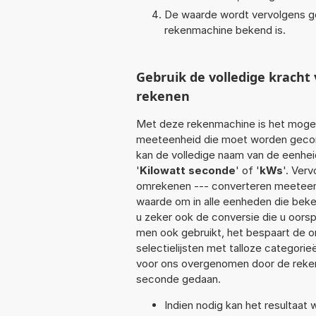
De waarde wordt vervolgens g
rekenmachine bekend is.
Gebruik de volledige krach
rekenen
Met deze rekenmachine is het mogeli
meeteenheid die moet worden geconve
kan de volledige naam van de eenhei
'
Kilowatt seconde
' of '
kWs
'. Ver
omrekenen --- converteren meeteenhe
waarde om in alle eenheden die beken
u zeker ook de conversie die u oors
men ook gebruikt, het bespaart de om
selectielijsten met talloze categori
voor ons overgenomen door de reken
seconde gedaan.
Indien nodig kan het resultaat