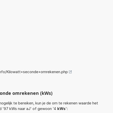
nfo/Kilowatt+seconde+omrekenen.php
conde omrekenen (kWs)
ogelijk te bereiken, kun je de om te rekenen waarde het
eld '97 kWs naar aJ' of gewoon '4
kWs
':