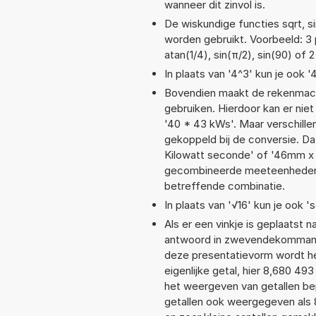
wanneer dit zinvol is.
De wiskundige functies sqrt, si
worden gebruikt. Voorbeeld: 3 p
atan(1/4), sin(π/2), sin(90) of 
In plaats van '4^3' kun je ook '
Bovendien maakt de rekenmachi
gebruiken. Hierdoor kan er nie
'40 * 43 kWs'. Maar verschill
gekoppeld bij de conversie. Da
Kilowatt seconde' of '46mm x
gecombineerde meeteenheden moe
betreffende combinatie.
In plaats van '√16' kun je ook 's
Als er een vinkje is geplaatst n
antwoord in zwevendekommanot
deze presentatievorm wordt he
eigenlijke getal, hier 8,680 4
het weergeven van getallen bep
getallen ook weergegeven als 