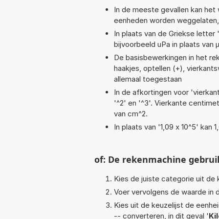
In de meeste gevallen kan het 
eenheden worden weggelaten, bi
In plaats van de Griekse letter
bijvoorbeeld uPa in plaats van 
De basisbewerkingen in het reken
haakjes, optellen (+), vierkants
allemaal toegestaan
In de afkortingen voor 'vierkan
'^2' en '^3'. Vierkante centim
van cm^2.
In plaats van '1,09 x 10^5' kan
of: De rekenmachine gebrui
Kies de juiste categorie uit de k
Voer vervolgens de waarde in d
Kies uit de keuzelijst de eenh
-- converteren, in dit geval '
Ki