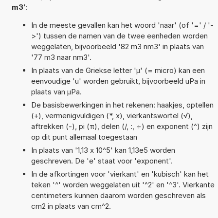
m3
':
In de meeste gevallen kan het woord 'naar' (of '=' / '-
>') tussen de namen van de twee eenheden worden
weggelaten, bijvoorbeeld '82 m3 nm3' in plaats van
'77 m3 naar nm3'.
In plaats van de Griekse letter 'µ' (= micro) kan een
eenvoudige 'u' worden gebruikt, bijvoorbeeld uPa in
plaats van µPa.
De basisbewerkingen in het rekenen: haakjes, optellen
(+), vermenigvuldigen (*, x), vierkantswortel (√),
aftrekken (-), pi (π), delen (/, :, ÷) en exponent (^) zijn
op dit punt allemaal toegestaan
In plaats van '1,13 x 10^5' kan 1,13e5 worden
geschreven. De 'e' staat voor 'exponent'.
In de afkortingen voor 'vierkant' en 'kubisch' kan het
teken '^' worden weggelaten uit '^2' en '^3'. Vierkante
centimeters kunnen daarom worden geschreven als
cm2 in plaats van cm^2.