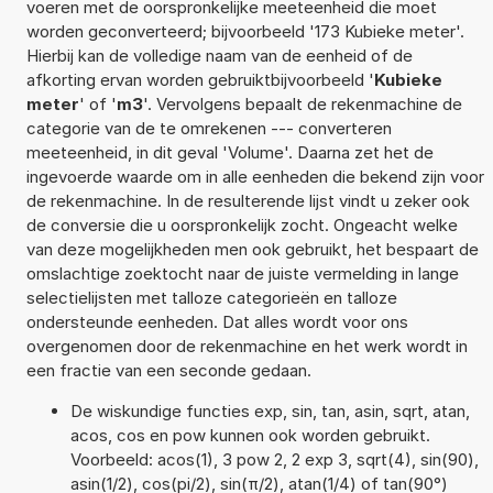
voeren met de oorspronkelijke meeteenheid die moet
worden geconverteerd; bijvoorbeeld '173 Kubieke meter'.
Hierbij kan de volledige naam van de eenheid of de
afkorting ervan worden gebruiktbijvoorbeeld '
Kubieke
meter
' of '
m3
'. Vervolgens bepaalt de rekenmachine de
categorie van de te omrekenen --- converteren
meeteenheid, in dit geval 'Volume'. Daarna zet het de
ingevoerde waarde om in alle eenheden die bekend zijn voor
de rekenmachine. In de resulterende lijst vindt u zeker ook
de conversie die u oorspronkelijk zocht. Ongeacht welke
van deze mogelijkheden men ook gebruikt, het bespaart de
omslachtige zoektocht naar de juiste vermelding in lange
selectielijsten met talloze categorieën en talloze
ondersteunde eenheden. Dat alles wordt voor ons
overgenomen door de rekenmachine en het werk wordt in
een fractie van een seconde gedaan.
De wiskundige functies exp, sin, tan, asin, sqrt, atan,
acos, cos en pow kunnen ook worden gebruikt.
Voorbeeld: acos(1), 3 pow 2, 2 exp 3, sqrt(4), sin(90),
asin(1/2), cos(pi/2), sin(π/2), atan(1/4) of tan(90°)