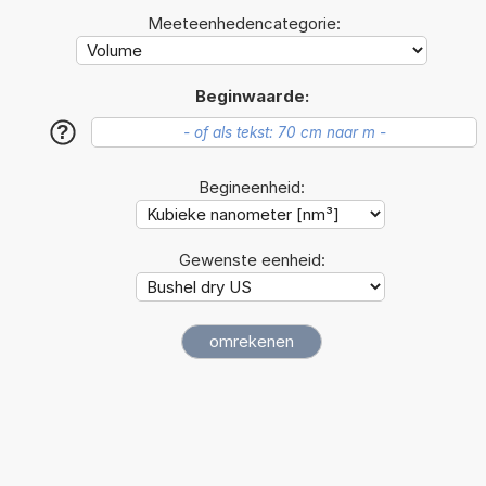
Meeteenhedencategorie:
Beginwaarde:
?
Begineenheid:
Gewenste eenheid: