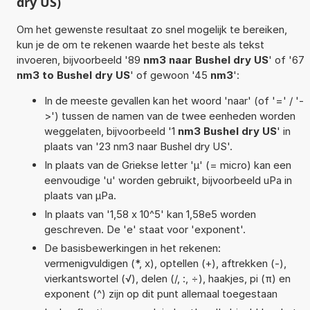
dry US)
Om het gewenste resultaat zo snel mogelijk te bereiken,
kun je de om te rekenen waarde het beste als tekst
invoeren, bijvoorbeeld '89
nm3 naar Bushel dry US
' of '67
nm3 to Bushel dry US
' of gewoon '45
nm3
':
In de meeste gevallen kan het woord 'naar' (of '=' / '-
>') tussen de namen van de twee eenheden worden
weggelaten, bijvoorbeeld '1
nm3 Bushel dry US
' in
plaats van '23 nm3 naar Bushel dry US'.
In plaats van de Griekse letter 'µ' (= micro) kan een
eenvoudige 'u' worden gebruikt, bijvoorbeeld uPa in
plaats van µPa.
In plaats van '1,58 x 10^5' kan 1,58e5 worden
geschreven. De 'e' staat voor 'exponent'.
De basisbewerkingen in het rekenen:
vermenigvuldigen (*, x), optellen (+), aftrekken (-),
vierkantswortel (√), delen (/, :, ÷), haakjes, pi (π) en
exponent (^) zijn op dit punt allemaal toegestaan