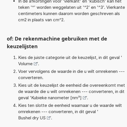
In de afkortingen voor 'vierkant' en 'kubisch' kan het
teken '^' worden weggelaten uit '^2' en '^3'. Vierkante
centimeters kunnen daarom worden geschreven als
cm2 in plaats van cm^2.
of: De rekenmachine gebruiken met de
keuzelijsten
Kies de juiste categorie uit de keuzelijst, in dit geval '
Volume
'.
Voer vervolgens de waarde in die u wilt omrekenen ---
converteren.
Kies uit de keuzelijst de eenheid die overeenkomt met
de waarde die u wilt omrekenen --- converteren, in dit
geval '
Kubieke nanometer [nm³]
'.
Kies ten slotte de eenheid waarnaar u de waarde wilt
omrekenen --- converteren, in dit geval '
Bushel dry US
'.