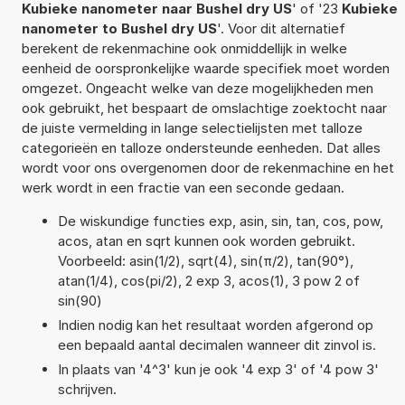
Kubieke nanometer naar Bushel dry US
' of '23
Kubieke
nanometer to Bushel dry US
'. Voor dit alternatief
berekent de rekenmachine ook onmiddellijk in welke
eenheid de oorspronkelijke waarde specifiek moet worden
omgezet. Ongeacht welke van deze mogelijkheden men
ook gebruikt, het bespaart de omslachtige zoektocht naar
de juiste vermelding in lange selectielijsten met talloze
categorieën en talloze ondersteunde eenheden. Dat alles
wordt voor ons overgenomen door de rekenmachine en het
werk wordt in een fractie van een seconde gedaan.
De wiskundige functies exp, asin, sin, tan, cos, pow,
acos, atan en sqrt kunnen ook worden gebruikt.
Voorbeeld: asin(1/2), sqrt(4), sin(π/2), tan(90°),
atan(1/4), cos(pi/2), 2 exp 3, acos(1), 3 pow 2 of
sin(90)
Indien nodig kan het resultaat worden afgerond op
een bepaald aantal decimalen wanneer dit zinvol is.
In plaats van '4^3' kun je ook '4 exp 3' of '4 pow 3'
schrijven.