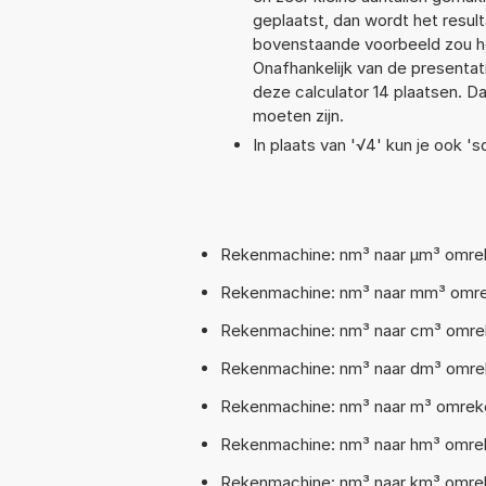
geplaatst, dan wordt het resul
bovenstaande voorbeeld zou he
Onafhankelijk van de presentat
deze calculator 14 plaatsen. 
moeten zijn.
In plaats van '√4' kun je ook 'sq
Rekenmachine: nm³ naar µm³ omrek
Rekenmachine: nm³ naar mm³ omrek
Rekenmachine: nm³ naar cm³ omrek
Rekenmachine: nm³ naar dm³ omrek
Rekenmachine: nm³ naar m³ omreke
Rekenmachine: nm³ naar hm³ omre
Rekenmachine: nm³ naar km³ omrek