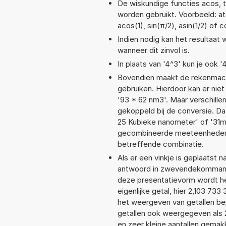
De wiskundige functies acos, ta
worden gebruikt. Voorbeeld: ata
acos(1), sin(π/2), asin(1/2) of c
Indien nodig kan het resultaat
wanneer dit zinvol is.
In plaats van '4^3' kun je ook '
Bovendien maakt de rekenmachi
gebruiken. Hierdoor kan er nie
'93 * 62 nm3'. Maar verschill
gekoppeld bij de conversie. Da
25 Kubieke nanometer' of '31
gecombineerde meeteenheden moe
betreffende combinatie.
Als er een vinkje is geplaatst n
antwoord in zwevendekommanota
deze presentatievorm wordt he
eigenlijke getal, hier 2,103 73
het weergeven van getallen bep
getallen ook weergegeven als 
en zeer kleine aantallen gemakk