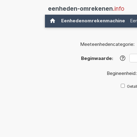
eenheden-omrekenen
.info
Eenhedenomrekenmachine
Ee
Meeteenhedencategorie:
Beginwaarde:
?
Begineenheid
Getal