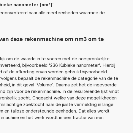
bieke nanometer
[
nm³
]'.
econverteerd naar alle meeteenheden waarmee de
t van deze rekenmachine om nm3 om te
jk om de waarde in te voeren met de oorspronkelijke
erteerd; bijvoorbeeld '236 Kubieke nanometer'. Hierbij
d of de afkorting ervan worden gebruiktbijvoorbeeld
ervolgens bepaalt de rekenmachine de categorie van de te
id, in dit geval 'Volume'. Daarna zet het de ingevoerde
d zijn voor de rekenmachine. In de resulterende lijst vindt
pronkelijk zocht. Ongeacht welke van deze mogelijkheden
slachtige zoektocht naar de juiste vermelding in lange
eën en talloze ondersteunde eenheden. Dat alles wordt
machine en het werk wordt in een fractie van een