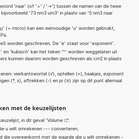
woord 'naar' (of '=' / '->') tussen de namen van de twee
ijvoorbeeld '73 nm3 um3' in plaats van '5 nm3 naar
 'µ' (= micro) kan een eenvoudige 'u' worden gebruikt,
µPa.
1,4e5 worden geschreven. De 'e' staat voor 'exponent'.
t' en 'kubisch' kan het teken '^' worden weggelaten uit
eters kunnen daarom worden geschreven als cm2 in plaats
enen: vierkantswortel (√), optellen (+), haakjes, exponent
digen (*, x), aftrekken (-) en pi (π) zijn op dit punt allemaal
ken met de keuzelijsten
euzelijst, in dit geval '
Volume
'.
ie u wilt omrekenen --- converteren.
eid die overeenkomt met de waarde die u wilt omrekenen -