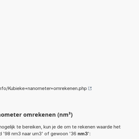
info/Kubieke+nanometer+omrekenen.php
nometer omrekenen (nm³)
ogelijk te bereiken, kun je de om te rekenen waarde het
eld '98 nm3 naar um3' of gewoon '36
nm3
':