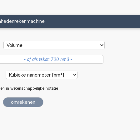
nhedenrekenmachine
:
len in wetenschappelijke notatie