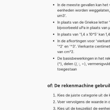
In de meeste gevallen kan het 
eenheden worden weggelaten, b
um3'.
In plaats van de Griekse letter
bijvoorbeeld uPa in plaats van 
In plaats van '1,4 x 10^5' kan 
In de afkortingen voor 'vierkan
'^2' en '^3'. Vierkante centim
van cm^2.
De basisbewerkingen in het rek
(^), delen (/, :, ÷), vermenigvul
toegestaan
of: De rekenmachine gebrui
Kies de juiste categorie uit de k
Voer vervolgens de waarde in d
Kies uit de keuzelijst de eenh