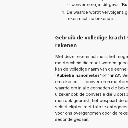
-- converteren, in dit geval '
Ku
De waarde wordt vervolgens g
rekenmachine bekend is.
Gebruik de volledige krach
rekenen
Met deze rekenmachine is het mogeli
meeteenheid die moet worden geconv
kan de volledige naam van de eenhei
'
Kubieke nanometer
' of '
nm3
'. V
omrekenen --- converteren meeteenhe
waarde om in alle eenheden die beken
u zeker ook de conversie die u oors
men ook gebruikt, het bespaart de om
selectielijsten met talloze categori
voor ons overgenomen door de reken
seconde gedaan.