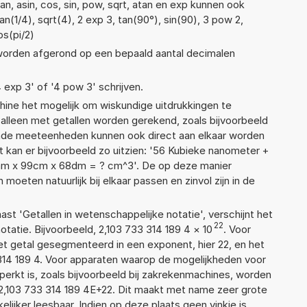
n, asin, cos, sin, pow, sqrt, atan en exp kunnen ook
n(1/4), sqrt(4), 2 exp 3, tan(90°), sin(90), 3 pow 2,
os(pi/2)
 worden afgerond op een bepaald aantal decimalen
4 exp 3' of '4 pow 3' schrijven.
ne het mogelijk om wiskundige uitdrukkingen te
t alleen met getallen worden gerekend, zoals bijvoorbeeld
ende meeteenheden kunnen ook direct aan elkaar worden
t kan er bijvoorbeeld zo uitzien: '56 Kubieke nanometer +
mm x 99cm x 68dm = ? cm^3'. De op deze manier
ten natuurlijk bij elkaar passen en zinvol zijn in de
aast 'Getallen in wetenschappelijke notatie', verschijnt het
22
tie. Bijvoorbeeld, 2,103 733 314 189 4
×
10
. Voor
t getal gesegmenteerd in een exponent, hier 22, en het
3 314 189 4. Voor apparaten waarop de mogelijkheden voor
erkt is, zoals bijvoorbeeld bij zakrekenmachines, worden
2,103 733 314 189 4E+22. Dit maakt met name zeer grote
elijker leesbaar. Indien op deze plaats geen vinkje is