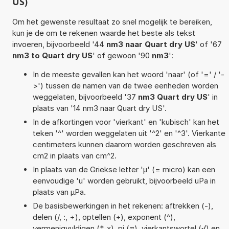
US)
Om het gewenste resultaat zo snel mogelijk te bereiken,
kun je de om te rekenen waarde het beste als tekst
invoeren, bijvoorbeeld '44
nm3 naar Quart dry US
' of '67
nm3 to Quart dry US
' of gewoon '90
nm3
':
In de meeste gevallen kan het woord 'naar' (of '=' / '-
>') tussen de namen van de twee eenheden worden
weggelaten, bijvoorbeeld '37
nm3 Quart dry US
' in
plaats van '14 nm3 naar Quart dry US'.
In de afkortingen voor 'vierkant' en 'kubisch' kan het
teken '^' worden weggelaten uit '^2' en '^3'. Vierkante
centimeters kunnen daarom worden geschreven als
cm2 in plaats van cm^2.
In plaats van de Griekse letter 'µ' (= micro) kan een
eenvoudige 'u' worden gebruikt, bijvoorbeeld uPa in
plaats van µPa.
De basisbewerkingen in het rekenen: aftrekken (-),
delen (/, :, ÷), optellen (+), exponent (^),
vermenigvuldigen (*, x), pi (π), vierkantswortel (√) en