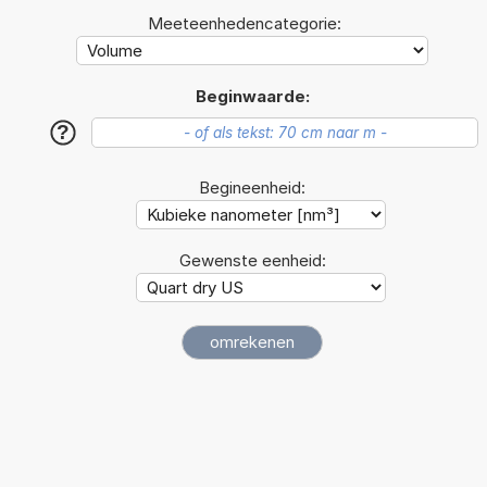
Meeteenhedencategorie:
Beginwaarde:
?
Begineenheid:
Gewenste eenheid: