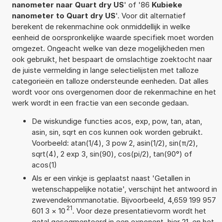
nanometer naar Quart dry US
' of '86
Kubieke
nanometer to Quart dry US
'. Voor dit alternatief
berekent de rekenmachine ook onmiddellijk in welke
eenheid de oorspronkelijke waarde specifiek moet worden
omgezet. Ongeacht welke van deze mogelijkheden men
ook gebruikt, het bespaart de omslachtige zoektocht naar
de juiste vermelding in lange selectielijsten met talloze
categorieën en talloze ondersteunde eenheden. Dat alles
wordt voor ons overgenomen door de rekenmachine en het
werk wordt in een fractie van een seconde gedaan.
De wiskundige functies acos, exp, pow, tan, atan,
asin, sin, sqrt en cos kunnen ook worden gebruikt.
Voorbeeld: atan(1/4), 3 pow 2, asin(1/2), sin(π/2),
sqrt(4), 2 exp 3, sin(90), cos(pi/2), tan(90°) of
acos(1)
Als er een vinkje is geplaatst naast 'Getallen in
wetenschappelijke notatie', verschijnt het antwoord in
zwevendekommanotatie. Bijvoorbeeld, 4,659 199 957
21
601 3
×
10
. Voor deze presentatievorm wordt het
getal gesegmenteerd in een exponent, hier 21, en het