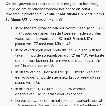
Om het gewenste resultaat zo snel mogelijk te bereiken,
kun je de om te rekenen waarde het beste als tekst
invoeren, bijvoorbeeld '62
nm3 naar Minim US
' of '67
nm3
to Minim US
' of gewoon '72
nm3
':
In de meeste gevallen kan het woord 'naar' (of '=' / '-
>') tussen de namen van de twee eenheden worden
weggelaten, bijvoorbeeld '82
nm3 Minim US
' in
plaats van '77 nm3 naar Minim US'.
In de afkortingen voor 'vierkant' en 'kubisch' kan het
teken '^' worden weggelaten uit '^2' en '^3'. Vierkante
centimeters kunnen daarom worden geschreven als
cm2 in plaats van cm^2.
In plaats van de Griekse letter 'µ' (= micro) kan een
eenvoudige 'u' worden gebruikt, bijvoorbeeld uPa in
plaats van µPa.
In plaats van '1,13 x 10^5' kan 1,13e5 worden
geschreven. De 'e' staat voor 'exponent'.
De basisbewerkingen in het rekenen: vierkantswortel
(√), exponent (^), haakjes, optellen (+), aftrekken (-),