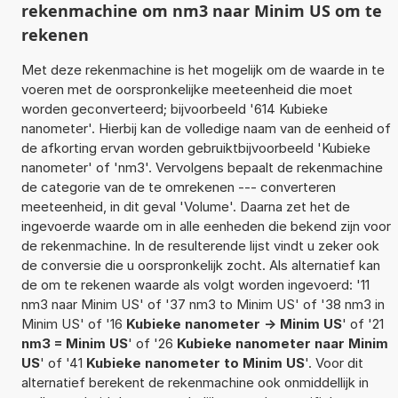
rekenmachine om nm3 naar Minim US om te
rekenen
Met deze rekenmachine is het mogelijk om de waarde in te
voeren met de oorspronkelijke meeteenheid die moet
worden geconverteerd; bijvoorbeeld '614 Kubieke
nanometer'. Hierbij kan de volledige naam van de eenheid of
de afkorting ervan worden gebruiktbijvoorbeeld 'Kubieke
nanometer' of 'nm3'. Vervolgens bepaalt de rekenmachine
de categorie van de te omrekenen --- converteren
meeteenheid, in dit geval 'Volume'. Daarna zet het de
ingevoerde waarde om in alle eenheden die bekend zijn voor
de rekenmachine. In de resulterende lijst vindt u zeker ook
de conversie die u oorspronkelijk zocht. Als alternatief kan
de om te rekenen waarde als volgt worden ingevoerd: '11
nm3 naar Minim US' of '37 nm3 to Minim US' of '38 nm3 in
Minim US' of '16
Kubieke nanometer -> Minim US
' of '21
nm3 = Minim US
' of '26
Kubieke nanometer naar Minim
US
' of '41
Kubieke nanometer to Minim US
'. Voor dit
alternatief berekent de rekenmachine ook onmiddellijk in