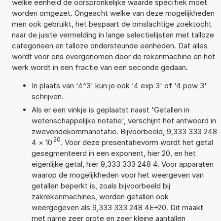
welke eenheid de oorspronkelijke waarde specifiek moet
worden omgezet. Ongeacht welke van deze mogelijkheden
men ook gebruikt, het bespaart de omslachtige zoektocht
naar de juiste vermelding in lange selectielijsten met talloze
categorieën en talloze ondersteunde eenheden. Dat alles
wordt voor ons overgenomen door de rekenmachine en het
werk wordt in een fractie van een seconde gedaan.
In plaats van '4^3' kun je ook '4 exp 3' of '4 pow 3'
schrijven.
Als er een vinkje is geplaatst naast 'Getallen in
wetenschappelijke notatie', verschijnt het antwoord in
zwevendekommanotatie. Bijvoorbeeld, 9,333 333 248
20
4
×
10
. Voor deze presentatievorm wordt het getal
gesegmenteerd in een exponent, hier 20, en het
eigenlijke getal, hier 9,333 333 248 4. Voor apparaten
waarop de mogelijkheden voor het weergeven van
getallen beperkt is, zoals bijvoorbeeld bij
zakrekenmachines, worden getallen ook
weergegeven als 9,333 333 248 4E+20. Dit maakt
met name zeer grote en zeer kleine aantallen