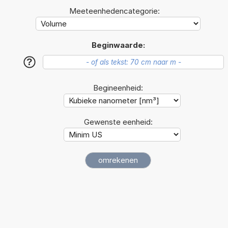
Meeteenhedencategorie:
Beginwaarde:
?
Begineenheid:
Gewenste eenheid: