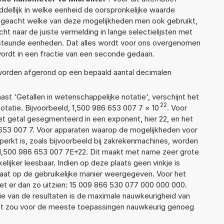
ellijk in welke eenheid de oorspronkelijke waarde
geacht welke van deze mogelijkheden men ook gebruikt,
t naar de juiste vermelding in lange selectielijsten met
ersteunde eenheden. Dat alles wordt voor ons overgenomen
ordt in een fractie van een seconde gedaan.
 worden afgerond op een bepaald aantal decimalen
aast 'Getallen in wetenschappelijke notatie', verschijnt het
22
atie. Bijvoorbeeld, 1,500 986 653 007 7
×
10
. Voor
t getal gesegmenteerd in een exponent, hier 22, en het
86 653 007 7. Voor apparaten waarop de mogelijkheden voor
erkt is, zoals bijvoorbeeld bij zakrekenmachines, worden
1,500 986 653 007 7E+22. Dit maakt met name zeer grote
elijker leesbaar. Indien op deze plaats geen vinkje is
taat op de gebruikelijke manier weergegeven. Voor het
t er dan zo uitzien: 15 009 866 530 077 000 000 000.
ie van de resultaten is de maximale nauwkeurigheid van
Dat zou voor de meeste toepassingen nauwkeurig genoeg