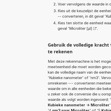
Voer vervolgens de waarde in d
Kies uit de keuzelijst de eenh
-- converteren, in dit geval '
Ku
Kies ten slotte de eenheid waa
geval '
Microliter [µl]
'.
Gebruik de volledige krach
te rekenen
Met deze rekenmachine is het mogeli
meeteenheid die moet worden geconv
kan de volledige naam van de eenhei
'Kubieke nanometer' of 'nm3'. Vervo
omrekenen --- converteren meeteenhe
waarde om in alle eenheden die beken
u zeker ook de conversie die u oorsp
waarde als volgt worden ingevoerd: '2
Kubieke nanometer -> Microliter
'4
nm3 naar Microliter
' of '5
Kubi