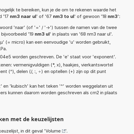
ogelijk te bereiken, kun je de om te rekenen waarde het
d '17
nm3 naar ul
' of '67
nm3 to ul
' of gewoon '18
nm3
':
woord 'naar' (of '=' / '->') tussen de namen van de twee
bijvoorbeeld '19
nm3 ul
' in plaats van '68 nm3 naar ul'.
 'µ' (= micro) kan een eenvoudige 'u' worden gebruikt,
µPa.
 1,04e5 worden geschreven. De 'e' staat voor 'exponent'.
enen: vermenigvuldigen (*, x), haakjes, vierkantswortel
ent (^), delen (/, :, ÷) en optellen (+) zijn op dit punt
t' en 'kubisch' kan het teken '^' worden weggelaten uit
eters kunnen daarom worden geschreven als cm2 in plaats
ken met de keuzelijsten
euzelijst, in dit geval '
Volume
'.