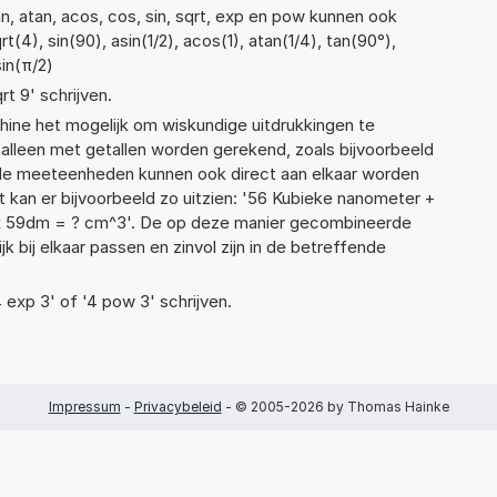
n, atan, acos, cos, sin, sqrt, exp en pow kunnen ook
(4), sin(90), asin(1/2), acos(1), atan(1/4), tan(90°),
sin(π/2)
rt 9' schrijven.
ne het mogelijk om wiskundige uitdrukkingen te
t alleen met getallen worden gerekend, zoals bijvoorbeeld
nde meeteenheden kunnen ook direct aan elkaar worden
t kan er bijvoorbeeld zo uitzien: '56 Kubieke nanometer +
 x 59dm = ? cm^3'. De op deze manier gecombineerde
 bij elkaar passen en zinvol zijn in de betreffende
4 exp 3' of '4 pow 3' schrijven.
Impressum
-
Privacybeleid
- © 2005-2026 by Thomas Hainke