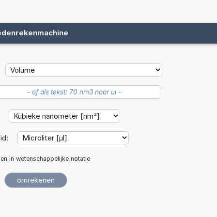
edenrekenmachine
:
id:
len in wetenschappelijke notatie