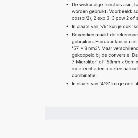
De wiskundige functies asin, ta
worden gebruikt. Voorbeeld: sqrt
cos(pi/2), 2 exp 3, 3 pow 2 of 
In plaats van '√9' kun je ook 'sq
Bovendien maakt de rekenmachi
gebruiken. Hierdoor kan er nie
'57 * 8 nm3'. Maar verschille
gekoppeld bij de conversie. Da
7 Microliter' of '58mm x 9cm
meeteenheden moeten natuurlijk
combinatie.
In plaats van '4^3' kun je ook '