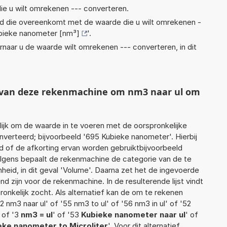
ie u wilt omrekenen --- converteren.
eid die overeenkomt met de waarde die u wilt omrekenen -
bieke nanometer [nm³]
'.
rnaar u de waarde wilt omrekenen --- converteren, in dit
t van deze rekenmachine om nm3 naar ul om
jk om de waarde in te voeren met de oorspronkelijke
erteerd; bijvoorbeeld '695 Kubieke nanometer'. Hierbij
d of de afkorting ervan worden gebruiktbijvoorbeeld
lgens bepaalt de rekenmachine de categorie van de te
id, in dit geval 'Volume'. Daarna zet het de ingevoerde
d zijn voor de rekenmachine. In de resulterende lijst vindt
ronkelijk zocht. Als alternatief kan de om te rekenen
 nm3 naar ul' of '55 nm3 to ul' of '56 nm3 in ul' of '52
' of '3
nm3 = ul
' of '53
Kubieke nanometer naar ul
' of
eke nanometer to Microliter
'. Voor dit alternatief