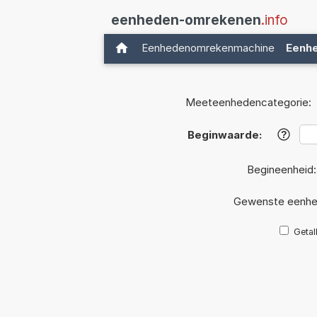
eenheden-omrekenen
.info
Eenhedenomrekenmachine
Eenh
Meeteenhedencategorie:
Beginwaarde:
?
Begineenheid
Gewenste eenhe
Getal