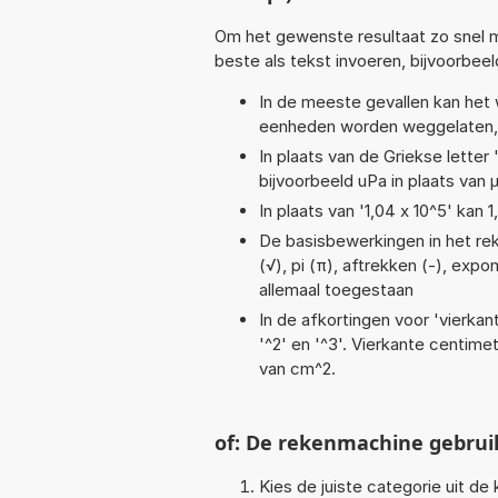
Om het gewenste resultaat zo snel m
beste als tekst invoeren, bijvoorbeel
In de meeste gevallen kan het 
eenheden worden weggelaten, 
In plaats van de Griekse letter
bijvoorbeeld uPa in plaats van 
In plaats van '1,04 x 10^5' kan
De basisbewerkingen in het rek
(√), pi (π), aftrekken (-), expon
allemaal toegestaan
In de afkortingen voor 'vierkan
'^2' en '^3'. Vierkante centim
van cm^2.
of: De rekenmachine gebrui
Kies de juiste categorie uit de k