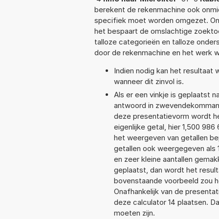
berekent de rekenmachine ook onmidd
specifiek moet worden omgezet. On
het bespaart de omslachtige zoektoch
talloze categorieën en talloze ond
door de rekenmachine en het werk w
Indien nodig kan het resultaat
wanneer dit zinvol is.
Als er een vinkje is geplaatst n
antwoord in zwevendekommanot
deze presentatievorm wordt he
eigenlijke getal, hier 1,500 9
het weergeven van getallen bep
getallen ook weergegeven als 
en zeer kleine aantallen gemakk
geplaatst, dan wordt het resul
bovenstaande voorbeeld zou he
Onafhankelijk van de presentat
deze calculator 14 plaatsen. 
moeten zijn.