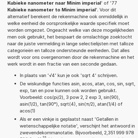
Kubieke nanometer naar Minim imperial
' of '77
Kubieke nanometer to Minim imperial
'. Voor dit
alternatief berekent de rekenmachine ook onmiddellijk in
welke eenheid de oorspronkelijke waarde specifiek moet
worden omgezet. Ongeacht welke van deze mogelijkheden
men ook gebruikt, het bespaart de omslachtige zoektocht
naar de juiste vermelding in lange selectielijsten met talloze
categorieën en talloze ondersteunde eenheden. Dat alles
wordt voor ons overgenomen door de rekenmachine en het
werk wordt in een fractie van een seconde gedaan.
In plaats van '√4' kun je ook 'sqrt 4' schrijven.
De wiskundige functies asin, acos, atan, cos, sin, sqrt,
exp, tan en pow kunnen ook worden gebruikt.
Voorbeeld: cos(pi/2), 3 pow 2, 2 exp 3, sin(90),
asin(1/2), tan(90°), sqrt(4), sin(π/2), atan(1/4) of
acos(1)
Als er een vinkje is geplaatst naast 'Getallen in
wetenschappelijke notatie', verschijnt het antwoord in
zwevendekommanotatie. Bijvoorbeeld, 2,351 999 978
21