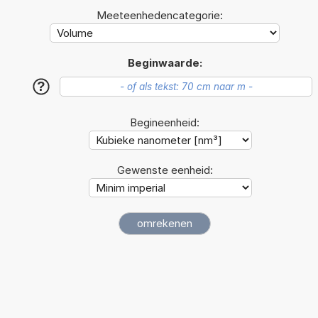
Meeteenhedencategorie:
Beginwaarde:
?
Begineenheid:
Gewenste eenheid: