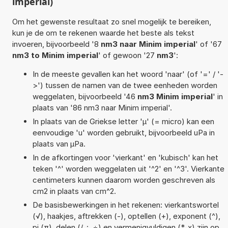
imperial)
Om het gewenste resultaat zo snel mogelijk te bereiken,
kun je de om te rekenen waarde het beste als tekst
invoeren, bijvoorbeeld '8
nm3 naar Minim imperial
' of '67
nm3 to Minim imperial
' of gewoon '27
nm3
':
In de meeste gevallen kan het woord 'naar' (of '=' / '-
>') tussen de namen van de twee eenheden worden
weggelaten, bijvoorbeeld '46
nm3 Minim imperial
' in
plaats van '86 nm3 naar Minim imperial'.
In plaats van de Griekse letter 'µ' (= micro) kan een
eenvoudige 'u' worden gebruikt, bijvoorbeeld uPa in
plaats van µPa.
In de afkortingen voor 'vierkant' en 'kubisch' kan het
teken '^' worden weggelaten uit '^2' en '^3'. Vierkante
centimeters kunnen daarom worden geschreven als
cm2 in plaats van cm^2.
De basisbewerkingen in het rekenen: vierkantswortel
(√), haakjes, aftrekken (-), optellen (+), exponent (^),
pi (π), delen (/, :, ÷) en vermenigvuldigen (*, x) zijn op