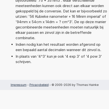
bijvoorbeeld '75 * 35 nm3'. Maar verschillende
meeteenheden kunnen ook direct aan elkaar worden
gekoppeld bij de conversie. Dat kan er bijvoorbeeld zo
uitzien: '56 Kubieke nanometer + 16 Minim imperial' of
'94mm x 54cm x 14dm = ? cm^3'. De op deze manier
gecombineerde meeteenheden moeten natuurlijk bij
elkaar passen en zinvol zijn in de betreffende
combinatie.
Indien nodig kan het resultaat worden afgerond op
een bepaald aantal decimalen wanneer dit zinvol is.
In plaats van '4^3' kun je ook '4 exp 3' of '4 pow 3'
schrijven.
Impressum
-
Privacybeleid
- © 2005-2026 by Thomas Hainke