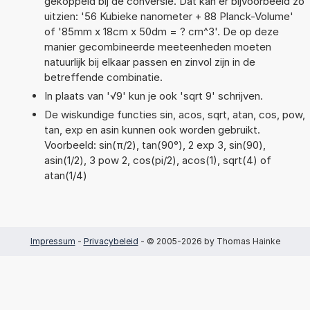
gekoppeld bij de conversie. Dat kan er bijvoorbeeld zo
uitzien: '56 Kubieke nanometer + 88 Planck-Volume'
of '85mm x 18cm x 50dm = ? cm^3'. De op deze
manier gecombineerde meeteenheden moeten
natuurlijk bij elkaar passen en zinvol zijn in de
betreffende combinatie.
In plaats van '√9' kun je ook 'sqrt 9' schrijven.
De wiskundige functies sin, acos, sqrt, atan, cos, pow,
tan, exp en asin kunnen ook worden gebruikt.
Voorbeeld: sin(π/2), tan(90°), 2 exp 3, sin(90),
asin(1/2), 3 pow 2, cos(pi/2), acos(1), sqrt(4) of
atan(1/4)
Impressum
-
Privacybeleid
- © 2005-2026 by Thomas Hainke