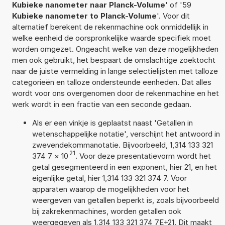
Kubieke nanometer naar Planck-Volume
' of '59
Kubieke nanometer to Planck-Volume
'. Voor dit
alternatief berekent de rekenmachine ook onmiddellijk in
welke eenheid de oorspronkelijke waarde specifiek moet
worden omgezet. Ongeacht welke van deze mogelijkheden
men ook gebruikt, het bespaart de omslachtige zoektocht
naar de juiste vermelding in lange selectielijsten met talloze
categorieën en talloze ondersteunde eenheden. Dat alles
wordt voor ons overgenomen door de rekenmachine en het
werk wordt in een fractie van een seconde gedaan.
Als er een vinkje is geplaatst naast 'Getallen in
wetenschappelijke notatie', verschijnt het antwoord in
zwevendekommanotatie. Bijvoorbeeld, 1,314 133 321
21
374 7
×
10
. Voor deze presentatievorm wordt het
getal gesegmenteerd in een exponent, hier 21, en het
eigenlijke getal, hier 1,314 133 321 374 7. Voor
apparaten waarop de mogelijkheden voor het
weergeven van getallen beperkt is, zoals bijvoorbeeld
bij zakrekenmachines, worden getallen ook
weergegeven als 1,314 133 321 374 7E+21. Dit maakt