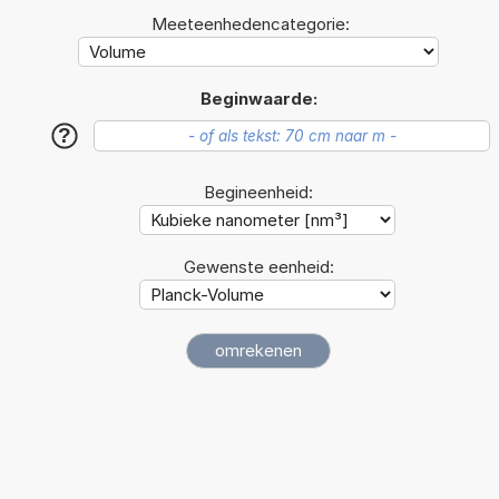
Meeteenhedencategorie:
Beginwaarde:
?
Begineenheid:
Gewenste eenheid: