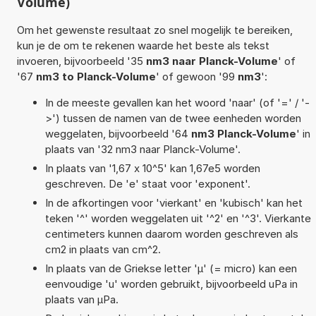
Volume)
Om het gewenste resultaat zo snel mogelijk te bereiken,
kun je de om te rekenen waarde het beste als tekst
invoeren, bijvoorbeeld '35
nm3 naar Planck-Volume
' of
'67
nm3 to Planck-Volume
' of gewoon '99
nm3
':
In de meeste gevallen kan het woord 'naar' (of '=' / '-
>') tussen de namen van de twee eenheden worden
weggelaten, bijvoorbeeld '64
nm3 Planck-Volume
' in
plaats van '32 nm3 naar Planck-Volume'.
In plaats van '1,67 x 10^5' kan 1,67e5 worden
geschreven. De 'e' staat voor 'exponent'.
In de afkortingen voor 'vierkant' en 'kubisch' kan het
teken '^' worden weggelaten uit '^2' en '^3'. Vierkante
centimeters kunnen daarom worden geschreven als
cm2 in plaats van cm^2.
In plaats van de Griekse letter 'µ' (= micro) kan een
eenvoudige 'u' worden gebruikt, bijvoorbeeld uPa in
plaats van µPa.