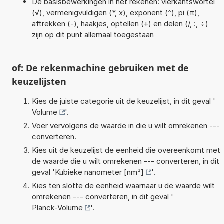
De basisbewerkingen in het rekenen: vierkantswortel
(√), vermenigvuldigen (*, x), exponent (^), pi (π),
aftrekken (-), haakjes, optellen (+) en delen (/, :, ÷)
zijn op dit punt allemaal toegestaan
of: De rekenmachine gebruiken met de
keuzelijsten
Kies de juiste categorie uit de keuzelijst, in dit geval '
Volume
'.
Voer vervolgens de waarde in die u wilt omrekenen ---
converteren.
Kies uit de keuzelijst de eenheid die overeenkomt met
de waarde die u wilt omrekenen --- converteren, in dit
geval '
Kubieke nanometer [nm³]
'.
Kies ten slotte de eenheid waarnaar u de waarde wilt
omrekenen --- converteren, in dit geval '
Planck-Volume
'.