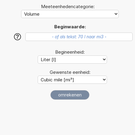
Meeteenhedencategorie:
Beginwaarde:
?
Begineenheid:
Gewenste eenheid: