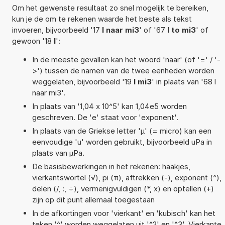
Om het gewenste resultaat zo snel mogelijk te bereiken,
kun je de om te rekenen waarde het beste als tekst
invoeren, bijvoorbeeld '17
l naar mi3
' of '67
l to mi3
' of
gewoon '18
l
':
In de meeste gevallen kan het woord 'naar' (of '=' / '-
>') tussen de namen van de twee eenheden worden
weggelaten, bijvoorbeeld '19
l mi3
' in plaats van '68 l
naar mi3'.
In plaats van '1,04 x 10^5' kan 1,04e5 worden
geschreven. De 'e' staat voor 'exponent'.
In plaats van de Griekse letter 'µ' (= micro) kan een
eenvoudige 'u' worden gebruikt, bijvoorbeeld uPa in
plaats van µPa.
De basisbewerkingen in het rekenen: haakjes,
vierkantswortel (√), pi (π), aftrekken (-), exponent (^),
delen (/, :, ÷), vermenigvuldigen (*, x) en optellen (+)
zijn op dit punt allemaal toegestaan
In de afkortingen voor 'vierkant' en 'kubisch' kan het
teken '^' worden weggelaten uit '^2' en '^3'. Vierkante