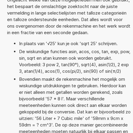
het bespaart de omslachtige zoektocht naar de juiste
vermelding in lange selectielijsten met talloze categorieën
en talloze ondersteunde eenheden. Dat alles wordt voor
ons overgenomen door de rekenmachine en het werk wordt
in een fractie van een seconde gedaan.
In plaats van '√25' kun je ook 'sqrt 25' schrijven.
De wiskundige functies asin, acos, cos, tan, exp, pow,
sin, sqrt en atan kunnen ook worden gebruikt.
Voorbeeld: 3 pow 2, tan(90°), sqrt(4), asin(1/2), 2 exp
3, atan(1/4), acos(1), cos(pi/2), sin(90) of sin(π/2)
Bovendien maakt de rekenmachine het mogelijk om
wiskundige uitdrukkingen te gebruiken. Hierdoor kan
er niet alleen met getallen worden gerekend, zoals
bijvoorbeeld '57 * 8 l'. Maar verschillende
meeteenheden kunnen ook direct aan elkaar worden
gekoppeld bij de conversie. Dat kan er bijvoorbeeld zo
uitzien: '56 Liter + 7 Cubic mile' of '58mm x 9cm x
59dm = ? cm^3'. De op deze manier gecombineerde
meeteenheden moeten natuurlijk bij elkaar passen en