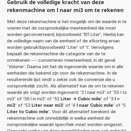
Gebruik de volledige kracht van deze
rekenmachine om l naar mi3 om te rekenen
Met deze rekenmachine is het mogelijk om de waarde in te
voeren met de oorspronkelijke meeteenheid die moet
worden geconverteerd; bijvoorbeeld '101 Liter'. Hierbij kan
de volledige naam van de eenheid of de afkorting ervan
worden gebruiktbijvoorbeeld 'Liter' of 'l'. Vervolgens
bepaalt de rekenmachine de categorie van de te
omrekenen --- converteren meeteenheid, in dit geval
'Volume'. Daarna zet het de ingevoerde waarde om in alle
eenheden die bekend zijn voor de rekenmachine. In de
resulterende lijst vindt u zeker ook de conversie die u
oorspronkelijk zocht. Als alternatief kan de om te rekenen
waarde als volgt worden ingevoerd: '2 l naar mi3' of '55 l to
mi3' of '56 l in mi3' of '52
Liter -> Cubic mile
' of '3
l =
mi3
' of '53
Liter naar mi3
' of '4
l naar Cubic mile
' of '5
Liter to Cubic mile
'. Voor dit alternatief berekent de
rekenmachine ook onmiddellijk in welke eenheid de
oorspronkelijke waarde specifiek moet worden omgezet.
Ongeacht welke van deze mogelijkheden men ook gebruikt,